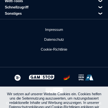
Wett-Tools
Schnellzugriff
Sonstiges
Impressum
Datenschutz
Cookie-Richtlinie
Wir setzen auf unserer Website Cookies ein. Cookies helfen
uns die Seitennutzung auszuwerten, um nutzungsbasiert
redaktionelle Inhalte und Werbung anzuzeigen. In unserer
Copyright © 2026 SilverBay Digital Services N.V. All rights reserved.
Datenschutzerklärung
und
Cookie-Richtlinien
erklären wir