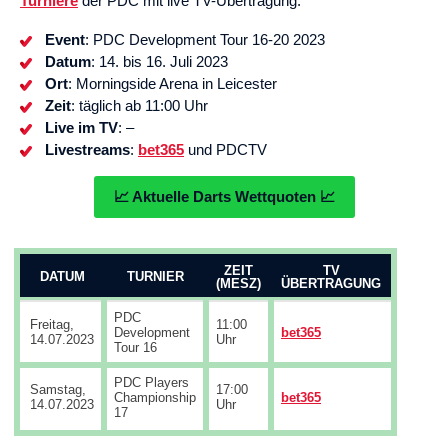
Turniere
der PDC mit live TV-Übertragung.
Event
: PDC Development Tour 16-20 2023
Datum
: 14. bis 16. Juli 2023
Ort
: Morningside Arena in Leicester
Zeit
: täglich ab 11:00 Uhr
Live im TV
: –
Livestreams
:
bet365
und PDCTV
📈 Aktuelle Darts Wettquoten 📈
ZEIT
TV
DATUM
TURNIER
(MESZ)
ÜBERTRAGUNG
PDC
Freitag,
11:00
Development
bet365
14.07.2023
Uhr
Tour 16
PDC Players
Samstag,
17:00
Championship
bet365
14.07.2023
Uhr
17