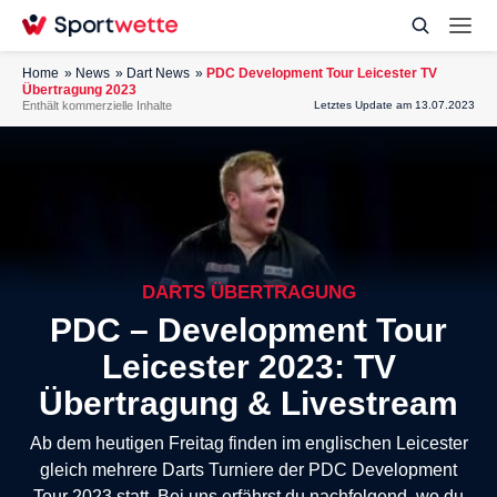
Home
News
Dart News
PDC Development Tour Leicester TV
Übertragung 2023
Enthält kommerzielle Inhalte
Letztes Update am 13.07.2023
DARTS ÜBERTRAGUNG
PDC – Development Tour
Leicester 2023: TV
Übertragung & Livestream
Ab dem heutigen Freitag finden im englischen Leicester
gleich mehrere Darts Turniere der PDC Development
Tour 2023 statt. Bei uns erfährst du nachfolgend, wo du