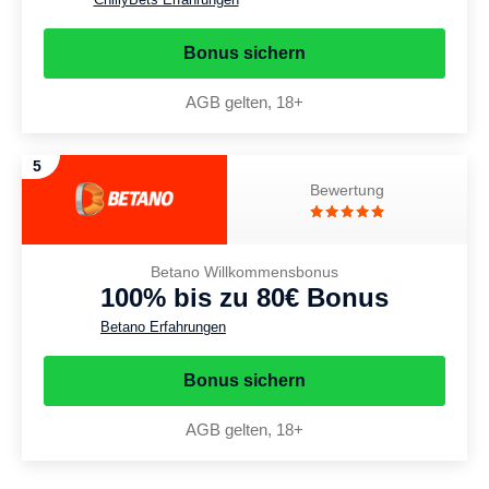
Bonus sichern
AGB gelten, 18+
5
Bewertung
Betano Willkommensbonus
100% bis zu 80€ Bonus
Betano Erfahrungen
Bonus sichern
AGB gelten, 18+