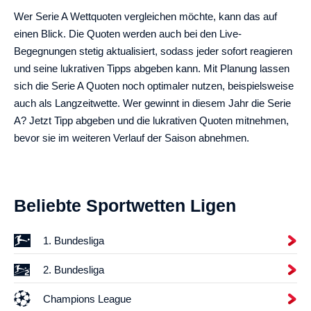
Wer Serie A Wettquoten vergleichen möchte, kann das auf
einen Blick. Die Quoten werden auch bei den Live-
Begegnungen stetig aktualisiert, sodass jeder sofort reagieren
und seine lukrativen Tipps abgeben kann. Mit Planung lassen
sich die Serie A Quoten noch optimaler nutzen, beispielsweise
auch als Langzeitwette. Wer gewinnt in diesem Jahr die Serie
A? Jetzt Tipp abgeben und die lukrativen Quoten mitnehmen,
bevor sie im weiteren Verlauf der Saison abnehmen.
Beliebte Sportwetten Ligen
1. Bundesliga
2. Bundesliga
Champions League