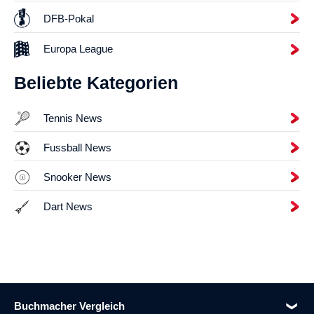
DFB-Pokal
Europa League
Beliebte Kategorien
Tennis News
Fussball News
Snooker News
Dart News
Buchmacher Vergleich