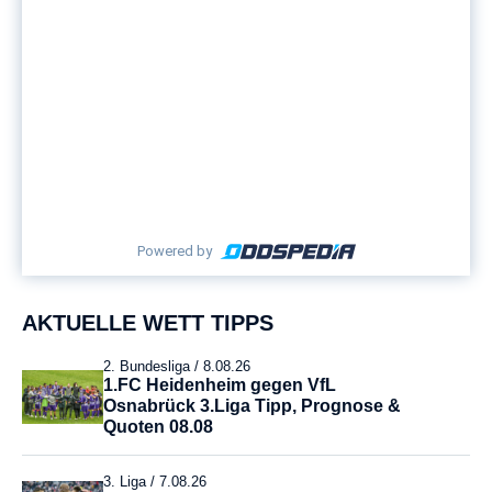
Powered by
AKTUELLE WETT TIPPS
2. Bundesliga /
8.08.26
1.FC Heidenheim gegen VfL
Osnabrück 3.Liga Tipp, Prognose &
Quoten 08.08
3. Liga /
7.08.26