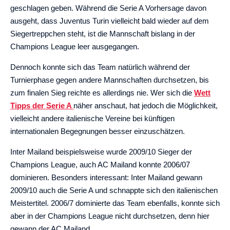
geschlagen geben. Während die Serie A Vorhersage davon
ausgeht, dass Juventus Turin vielleicht bald wieder auf dem
Siegertreppchen steht, ist die Mannschaft bislang in der
Champions League leer ausgegangen.
Dennoch konnte sich das Team natürlich während der
Turnierphase gegen andere Mannschaften durchsetzen, bis
zum finalen Sieg reichte es allerdings nie. Wer sich die
Wett
Tipps der Serie A
näher anschaut, hat jedoch die Möglichkeit,
vielleicht andere italienische Vereine bei künftigen
internationalen Begegnungen besser einzuschätzen.
Inter Mailand beispielsweise wurde 2009/10 Sieger der
Champions League, auch AC Mailand konnte 2006/07
dominieren. Besonders interessant: Inter Mailand gewann
2009/10 auch die Serie A und schnappte sich den italienischen
Meistertitel. 2006/7 dominierte das Team ebenfalls, konnte sich
aber in der Champions League nicht durchsetzen, denn hier
gewann der AC Mailand.