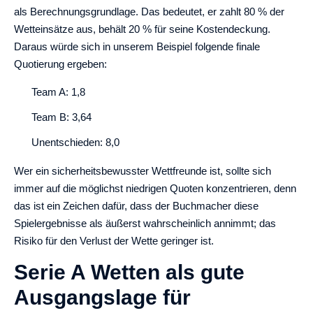
als Berechnungsgrundlage. Das bedeutet, er zahlt 80 % der
Wetteinsätze aus, behält 20 % für seine Kostendeckung.
Daraus würde sich in unserem Beispiel folgende finale
Quotierung ergeben:
Team A: 1,8
Team B: 3,64
Unentschieden: 8,0
Wer ein sicherheitsbewusster Wettfreunde ist, sollte sich
immer auf die möglichst niedrigen Quoten konzentrieren, denn
das ist ein Zeichen dafür, dass der Buchmacher diese
Spielergebnisse als äußerst wahrscheinlich annimmt; das
Risiko für den Verlust der Wette geringer ist.
Serie A Wetten als gute
Ausgangslage für