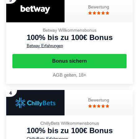
Bewertung
Betway Willkommensbonus
100% bis zu 100€ Bonus
Betway Erfahrungen
Bonus sichern
AGB gelten, 18+
4
Bewertung
ChillyBets Willkommensbonus
100% bis zu 100€ Bonus
ChillyBets Erfahrungen