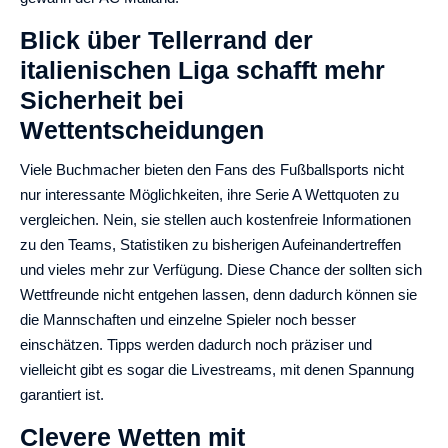
Blick über Tellerrand der
italienischen Liga schafft mehr
Sicherheit bei
Wettentscheidungen
Viele Buchmacher bieten den Fans des Fußballsports nicht
nur interessante Möglichkeiten, ihre Serie A Wettquoten zu
vergleichen. Nein, sie stellen auch kostenfreie Informationen
zu den Teams, Statistiken zu bisherigen Aufeinandertreffen
und vieles mehr zur Verfügung. Diese Chance der sollten sich
Wettfreunde nicht entgehen lassen, denn dadurch können sie
die Mannschaften und einzelne Spieler noch besser
einschätzen. Tipps werden dadurch noch präziser und
vielleicht gibt es sogar die Livestreams, mit denen Spannung
garantiert ist.
Clevere Wetten mit