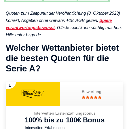
Quoten zum Zeitpunkt der Veröffentlichung (8. Oktober 2023)
korrekt, Angaben ohne Gewähr. +18. AGB gelten.
Spiele
verantwortungsbewusst
. Glücksspiel kann süchtig machen.
Hilfe unter bzga.de.
Welcher Wettanbieter bietet
die besten Quoten für die
Serie A?
1
Bewertung
Interwetten Ersteinzahlungsbonus
100% bis zu 100€ Bonus
Interwetten Erfahrungen