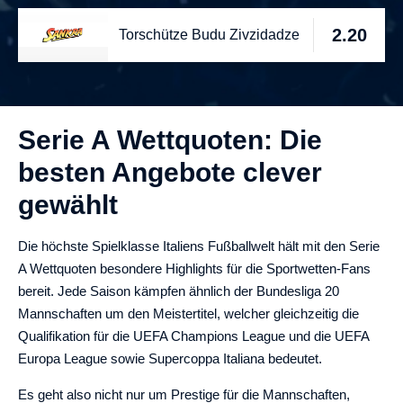
2.20
Torschütze Budu Zivzidadze
Serie A Wettquoten: Die
besten Angebote clever
gewählt
Die höchste Spielklasse Italiens Fußballwelt hält mit den Serie
A Wettquoten besondere Highlights für die Sportwetten-Fans
bereit. Jede Saison kämpfen ähnlich der Bundesliga 20
Mannschaften um den Meistertitel, welcher gleichzeitig die
Qualifikation für die UEFA Champions League und die UEFA
Europa League sowie Supercoppa Italiana bedeutet.
Es geht also nicht nur um Prestige für die Mannschaften,