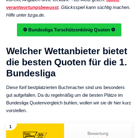
verantwortungsbewusst
. Glücksspiel kann süchtig machen.
Hilfe unter bzga.de.
⚽ Bundesliga Torschützenkönig Quoten ⚽
Welcher Wettanbieter bietet
die besten Quoten für die 1.
Bundesliga
Diese fünf bestplatzierten Buchmacher sind uns besonders
gut aufgefallen. Da du regelmäßig um die besten Plätze im
Bundesliga Quotenvergleich buhlen, wollen wir sie dir hier kurz
vorstellen.
1
Bewertung