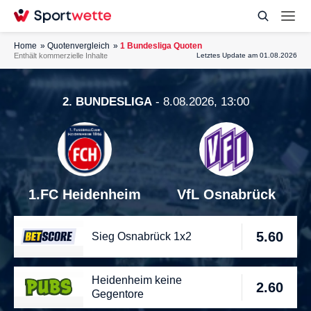
Home
Quotenvergleich
1 Bundesliga Quoten
Enthält kommerzielle Inhalte
Letztes Update am 01.08.2026
2. BUNDESLIGA
- 8.08.2026, 13:00
1.FC Heidenheim
VfL Osnabrück
5.60
Sieg Osnabrück 1x2
Heidenheim keine
2.60
Gegentore