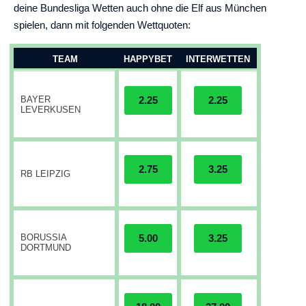
deine Bundesliga Wetten auch ohne die Elf aus München
spielen, dann mit folgenden Wettquoten:
TEAM
HAPPYBET
INTERWETTEN
BAYER
2.25
2.25
LEVERKUSEN
2.75
3.25
RB LEIPZIG
BORUSSIA
5.00
3.25
DORTMUND