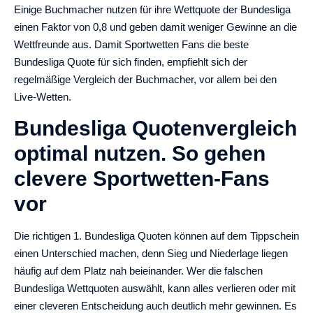
Einige Buchmacher nutzen für ihre Wettquote der Bundesliga
einen Faktor von 0,8 und geben damit weniger Gewinne an die
Wettfreunde aus. Damit Sportwetten Fans die beste
Bundesliga Quote für sich finden, empfiehlt sich der
regelmäßige Vergleich der Buchmacher, vor allem bei den
Live-Wetten.
Bundesliga Quotenvergleich
optimal nutzen. So gehen
clevere Sportwetten-Fans
vor
Die richtigen 1. Bundesliga Quoten können auf dem Tippschein
einen Unterschied machen, denn Sieg und Niederlage liegen
häufig auf dem Platz nah beieinander. Wer die falschen
Bundesliga Wettquoten auswählt, kann alles verlieren oder mit
einer cleveren Entscheidung auch deutlich mehr gewinnen. Es