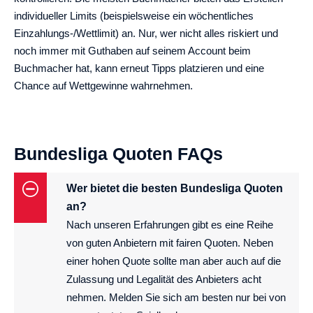
individueller Limits (beispielsweise ein wöchentliches
Einzahlungs-/Wettlimit) an. Nur, wer nicht alles riskiert und
noch immer mit Guthaben auf seinem Account beim
Buchmacher hat, kann erneut Tipps platzieren und eine
Chance auf Wettgewinne wahrnehmen.
Bundesliga Quoten FAQs
Wer bietet die besten Bundesliga Quoten
an?
Nach unseren Erfahrungen gibt es eine Reihe
von guten Anbietern mit fairen Quoten. Neben
einer hohen Quote sollte man aber auch auf die
Zulassung und Legalität des Anbieters acht
nehmen. Melden Sie sich am besten nur bei von