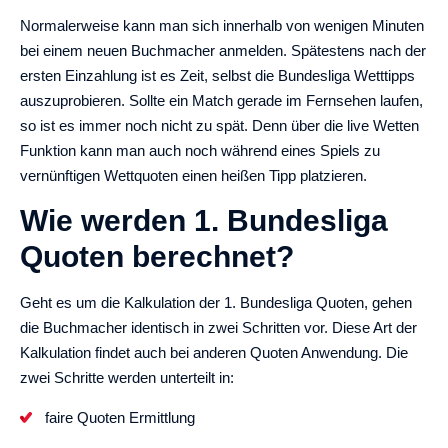
Normalerweise kann man sich innerhalb von wenigen Minuten
bei einem neuen Buchmacher anmelden. Spätestens nach der
ersten Einzahlung ist es Zeit, selbst die Bundesliga Wetttipps
auszuprobieren. Sollte ein Match gerade im Fernsehen laufen,
so ist es immer noch nicht zu spät. Denn über die live Wetten
Funktion kann man auch noch während eines Spiels zu
vernünftigen Wettquoten einen heißen Tipp platzieren.
Wie werden 1. Bundesliga
Quoten berechnet?
Geht es um die Kalkulation der 1. Bundesliga Quoten, gehen
die Buchmacher identisch in zwei Schritten vor. Diese Art der
Kalkulation findet auch bei anderen Quoten Anwendung. Die
zwei Schritte werden unterteilt in:
faire Quoten Ermittlung