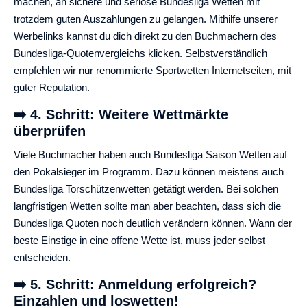
machen, an sichere und seriöse Bundesliga Wetten mit
trotzdem guten Auszahlungen zu gelangen. Mithilfe unserer
Werbelinks kannst du dich direkt zu den Buchmachern des
Bundesliga-Quotenvergleichs klicken. Selbstverständlich
empfehlen wir nur renommierte Sportwetten Internetseiten, mit
guter Reputation.
➡️ 4. Schritt: Weitere Wettmärkte
überprüfen
Viele Buchmacher haben auch Bundesliga Saison Wetten auf
den Pokalsieger im Programm. Dazu können meistens auch
Bundesliga Torschützenwetten getätigt werden. Bei solchen
langfristigen Wetten sollte man aber beachten, dass sich die
Bundesliga Quoten noch deutlich verändern können. Wann der
beste Einstige in eine offene Wette ist, muss jeder selbst
entscheiden.
➡️ 5. Schritt: Anmeldung erfolgreich?
Einzahlen und loswetten!