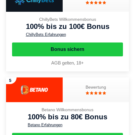
ChillyBets Willkommensbonus
100% bis zu 100€ Bonus
ChillyBets Erfahrungen
Bonus sichern
AGB gelten, 18+
5
Bewertung
Betano Willkommensbonus
100% bis zu 80€ Bonus
Betano Erfahrungen