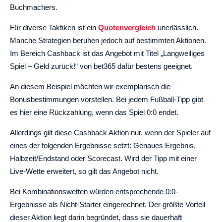
Buchmachers.
Für diverse Taktiken ist ein
Quotenvergleich
unerlässlich.
Manche Strategien beruhen jedoch auf bestimmten Aktionen.
Im Bereich Cashback ist das Angebot mit Titel „Langweiliges
Spiel – Geld zurück!“ von bet365 dafür bestens geeignet.
An diesem Beispiel möchten wir exemplarisch die
Bonusbestimmungen vorstellen. Bei jedem Fußball-Tipp gibt
es hier eine Rückzahlung, wenn das Spiel 0:0 endet.
Allerdings gilt diese Cashback Aktion nur, wenn der Spieler auf
eines der folgenden Ergebnisse setzt: Genaues Ergebnis,
Halbzeit/Endstand oder Scorecast. Wird der Tipp mit einer
Live-Wette erweitert, so gilt das Angebot nicht.
Bei Kombinationswetten würden entsprechende 0:0-
Ergebnisse als Nicht-Starter eingerechnet. Der größte Vorteil
dieser Aktion liegt darin begründet, dass sie dauerhaft