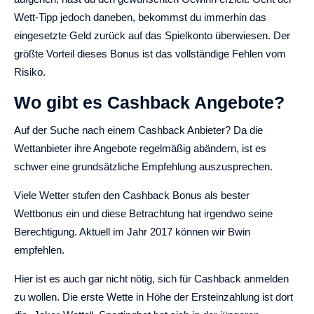
Wett-Tipp jedoch daneben, bekommst du immerhin das
eingesetzte Geld zurück auf das Spielkonto überwiesen. Der
größte Vorteil dieses Bonus ist das vollständige Fehlen vom
Risiko.
Wo gibt es Cashback Angebote?
Auf der Suche nach einem Cashback Anbieter? Da die
Wettanbieter ihre Angebote regelmäßig abändern, ist es
schwer eine grundsätzliche Empfehlung auszusprechen.
Viele Wetter stufen den Cashback Bonus als bester
Wettbonus ein und diese Betrachtung hat irgendwo seine
Berechtigung. Aktuell im Jahr 2017 können wir Bwin
empfehlen.
Hier ist es auch gar nicht nötig, sich für Cashback anmelden
zu wollen. Die erste Wette in Höhe der Ersteinzahlung ist dort