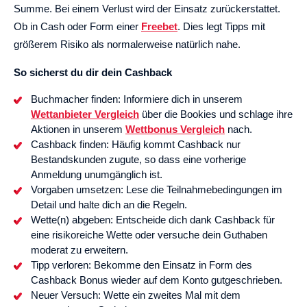
Summe. Bei einem Verlust wird der Einsatz zurückerstattet.
Ob in Cash oder Form einer
Freebet
. Dies legt Tipps mit
größerem Risiko als normalerweise natürlich nahe.
So sicherst du dir dein Cashback
Buchmacher finden: Informiere dich in unserem
Wettanbieter Vergleich
über die Bookies und schlage ihre
Aktionen in unserem
Wettbonus Vergleich
nach.
Cashback finden: Häufig kommt Cashback nur
Bestandskunden zugute, so dass eine vorherige
Anmeldung unumgänglich ist.
Vorgaben umsetzen: Lese die Teilnahmebedingungen im
Detail und halte dich an die Regeln.
Wette(n) abgeben: Entscheide dich dank Cashback für
eine risikoreiche Wette oder versuche dein Guthaben
moderat zu erweitern.
Tipp verloren: Bekomme den Einsatz in Form des
Cashback Bonus wieder auf dem Konto gutgeschrieben.
Neuer Versuch: Wette ein zweites Mal mit dem