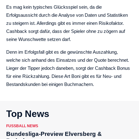
Es mag kein typisches Glücksspiel sein, da die
Erfolgsaussicht durch die Analyse von Daten und Statistiken
zu steigern ist. Allerdings gibt es immer einen Risikofaktor.
Cashback sorgt dafür, dass der Spieler ohne zu zögern auf
seine Wunschwette setzen darf.
Denn im Erfolgsfall gibt es die gewünschte Auszahlung,
welche sich anhand des Einsatzes und der Quote berechnet.
Lieger der Tipper jedoch daneben, sorgt der Cashback Bonus
für eine Rückzahlung. Diese Art Boni gibt es für Neu- und
Bestandskunden bei einigen Buchmachern.
Top News
FUSSBALL NEWS
Bundesliga-Preview Elversberg &