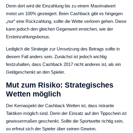
Denn dort wird die Einzahlung bis zu einem Maximalwert
meist um 100% gesteigert. Beim Cashback gibt es hingegen
„nur“ eine Rückzahlung, sollte die Wette verloren gehen. Diese
kann jedoch den gleichen Gegenwert erreichen, wie der
Ersteinzahlungsbonus.
Lediglich die Strategie zur Umsetzung des Betrags sollte in
diesem Fall anders sein. Zunächst ist jedoch wichtig
festzuhalten, dass Cashback 2017 nicht anderes ist, als ein
Geldgeschenkt an den Spieler.
Mut zum Risiko: Strategisches
Wetten möglich
Der Kernaspekt der Cashback Wetten ist, dass riskante
Taktiken möglich sind. Denn der Einsatz auf den Tippschein ist
gewissermaßen geschenkt. Sollte die Sportwette richtig sein,
so erfreut sich der Spieler über seinen Gewinn.