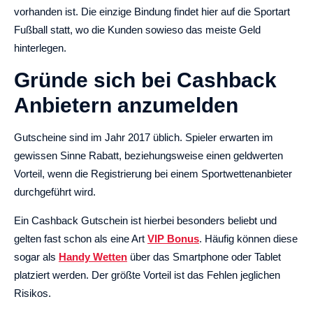
vorhanden ist. Die einzige Bindung findet hier auf die Sportart
Fußball statt, wo die Kunden sowieso das meiste Geld
hinterlegen.
Gründe sich bei Cashback
Anbietern anzumelden
Gutscheine sind im Jahr 2017 üblich. Spieler erwarten im
gewissen Sinne Rabatt, beziehungsweise einen geldwerten
Vorteil, wenn die Registrierung bei einem Sportwettenanbieter
durchgeführt wird.
Ein Cashback Gutschein ist hierbei besonders beliebt und
gelten fast schon als eine Art
VIP Bonus
. Häufig können diese
sogar als
Handy Wetten
über das Smartphone oder Tablet
platziert werden. Der größte Vorteil ist das Fehlen jeglichen
Risikos.