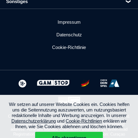
Sonstiges
Impressum
Datenschutz
Cookie-Richtlinie
Wir setzen auf unserer Website Cookies ein. Cookies helfen
uns die Seitennutzung auszuwerten, um nutzungsbasiert
redaktionelle Inhalte und Werbung anzuzeigen. In unserer
Copyright © 2026 SilverBay Digital Services N.V. All rights reserved.
Datenschutzerklärung
und
Cookie-Richtlinien
erklären wir
Registered name: SilverBay Digital Services N.V. | Registered
Ihnen, wie Sie Cookies ablehnen und löschen können.
address: Abraham Mendez Chumaceiro Boulevard 15, Willemstad
Registration number: C 178942| Place of Registration: Curaçao
Alle akzeptieren