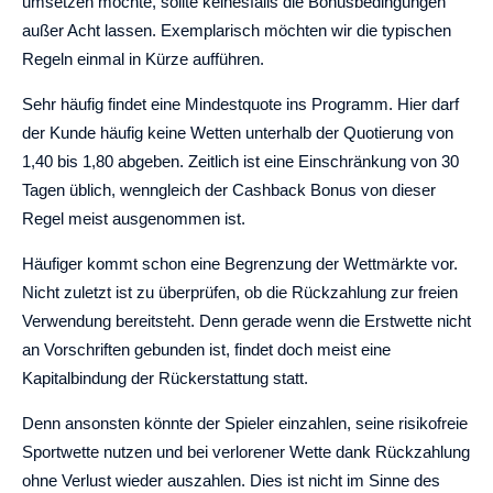
umsetzen möchte, sollte keinesfalls die Bonusbedingungen
außer Acht lassen. Exemplarisch möchten wir die typischen
Regeln einmal in Kürze aufführen.
Sehr häufig findet eine Mindestquote ins Programm. Hier darf
der Kunde häufig keine Wetten unterhalb der Quotierung von
1,40 bis 1,80 abgeben. Zeitlich ist eine Einschränkung von 30
Tagen üblich, wenngleich der Cashback Bonus von dieser
Regel meist ausgenommen ist.
Häufiger kommt schon eine Begrenzung der Wettmärkte vor.
Nicht zuletzt ist zu überprüfen, ob die Rückzahlung zur freien
Verwendung bereitsteht. Denn gerade wenn die Erstwette nicht
an Vorschriften gebunden ist, findet doch meist eine
Kapitalbindung der Rückerstattung statt.
Denn ansonsten könnte der Spieler einzahlen, seine risikofreie
Sportwette nutzen und bei verlorener Wette dank Rückzahlung
ohne Verlust wieder auszahlen. Dies ist nicht im Sinne des