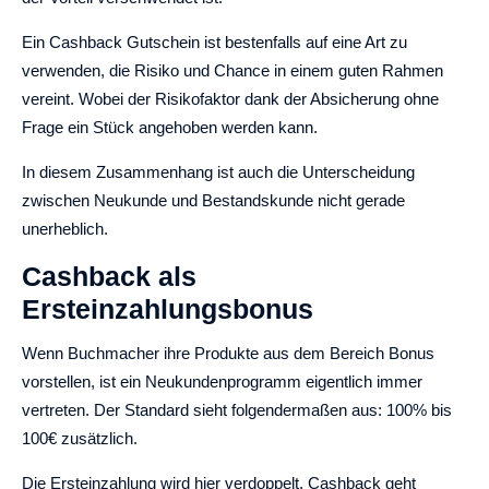
Ein Cashback Gutschein ist bestenfalls auf eine Art zu
verwenden, die Risiko und Chance in einem guten Rahmen
vereint. Wobei der Risikofaktor dank der Absicherung ohne
Frage ein Stück angehoben werden kann.
In diesem Zusammenhang ist auch die Unterscheidung
zwischen Neukunde und Bestandskunde nicht gerade
unerheblich.
Cashback als
Ersteinzahlungsbonus
Wenn Buchmacher ihre Produkte aus dem Bereich Bonus
vorstellen, ist ein Neukundenprogramm eigentlich immer
vertreten. Der Standard sieht folgendermaßen aus: 100% bis
100€ zusätzlich.
Die Ersteinzahlung wird hier verdoppelt. Cashback geht