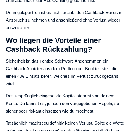
Guthaben nach der Rückzahlung gebunden ist.
Denn gelegentlich ist es nicht erlaubt den Cashback Bonus in
Anspruch zu nehmen und anschließend ohne Verlust wieder
auszuzahlen.
Wo liegen die Vorteile einer
Cashback Rückzahlung?
Sicherheit ist das richtige Stichwort. Angenommen ein
Cashback Anbieter aus dem Portfolio der Bookies stellt dir
einen 40€ Einsatz bereit, welches im Verlust zurückgezahlt
wird.
Das ursprünglich eingesetzte Kapital stammt von deinem
Konto. Du kannst es, je nach den vorgegebenen Regeln, so
sicher oder riskant einsetzen wie du möchtest.
Tatsächlich machst du definitiv keinen Verlust. Sollte die Wette
aufgehen, hast du den gewünschten Gewinn erzielt. Geht der