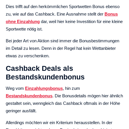
Dies trifft auf den herkömmlichen Sportwetten Bonus ebenso
zu, wie auf das Cashback. Eine Ausnahme stellt der
Bonus
ohne Einzahlung
dar, weil hier keine Investition für eine kleine
Sportwette nötig ist.
Bei jeder Art von Aktion sind immer die Bonusbestimmungen
im Detail zu lesen. Denn in der Regel hat kein Wettanbieter
etwas zu verschenken.
Cashback Deals als
Bestandskundenbonus
Weg vom
Einzahlungsbonus
, hin zum
Bestandskundenbonus
. Die Bonusdetails mögen hier ähnlich
gestaltet sein, wenngleich das Cashback oftmals in der Höhe
geringer ausfällt.
Allerdings möchten wir ein Kriterium herausstellen. In der