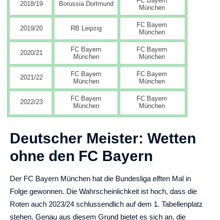
FC Bayern
2018/19
Borussia Dortmund
München
FC Bayern
2019/20
RB Leipzig
München
FC Bayern
FC Bayern
2020/21
München
München
FC Bayern
FC Bayern
2021/22
München
München
FC Bayern
FC Bayern
2022/23
München
München
Deutscher Meister: Wetten
ohne den FC Bayern
Der FC Bayern München hat die Bundesliga elften Mal in
Folge gewonnen. Die Wahrscheinlichkeit ist hoch, dass die
Roten auch 2023/24 schlussendlich auf dem 1. Tabellenplatz
stehen. Genau aus diesem Grund bietet es sich an, die