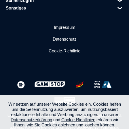
Schnellzugriff
Sonstiges
Impressum
Datenschutz
Cookie-Richtlinie
Wir setzen auf unserer Website Cookies ein. Cookies helfen
uns die Seitennutzung auszuwerten, um nutzungsbasiert
redaktionelle Inhalte und Werbung anzuzeigen. In unserer
Copyright © 2026 SilverBay Digital Services N.V. All rights reserved.
Datenschutzerklärung
und
Cookie-Richtlinien
erklären wir
Registered name: SilverBay Digital Services N.V. | Registered
Ihnen, wie Sie Cookies ablehnen und löschen können.
address: Abraham Mendez Chumaceiro Boulevard 15, Willemstad