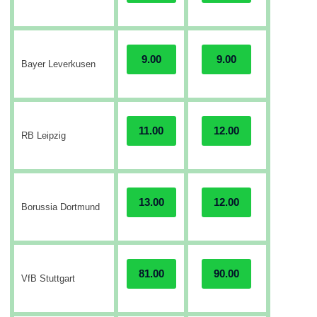
9.00
9.00
Bayer Leverkusen
11.00
12.00
RB Leipzig
13.00
12.00
Borussia Dortmund
81.00
90.00
VfB Stuttgart