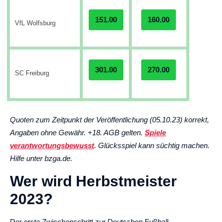
151.00
160.00
VfL Wolfsburg
301.00
270.00
SC Freiburg
Quoten zum Zeitpunkt der Veröffentlichung (05.10.23) korrekt,
Angaben ohne Gewähr. +18. AGB gelten.
Spiele
verantwortungsbewusst
. Glücksspiel kann süchtig machen.
Hilfe unter bzga.de.
Wer wird Herbstmeister
2023?
Der erste Zwischenschritt zur Deutschen Fußball-