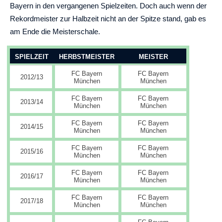
Bayern in den vergangenen Spielzeiten. Doch auch wenn der
Rekordmeister zur Halbzeit nicht an der Spitze stand, gab es
am Ende die Meisterschale.
SPIELZEIT
HERBSTMEISTER
MEISTER
FC Bayern
FC Bayern
2012/13
München
München
FC Bayern
FC Bayern
2013/14
München
München
FC Bayern
FC Bayern
2014/15
München
München
FC Bayern
FC Bayern
2015/16
München
München
FC Bayern
FC Bayern
2016/17
München
München
FC Bayern
FC Bayern
2017/18
München
München