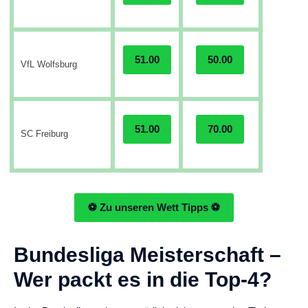
51.00
50.00
VfL Wolfsburg
51.00
70.00
SC Freiburg
⚽ Zu unseren Wett Tipps ⚽
Bundesliga Meisterschaft –
Wer packt es in die Top-4?