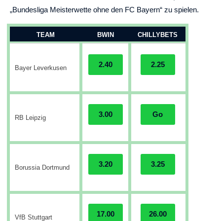
„Bundesliga Meisterwette ohne den FC Bayern“ zu spielen.
TEAM
BWIN
CHILLYBETS
2.40
2.25
Bayer Leverkusen
3.00
Go
RB Leipzig
3.20
3.25
Borussia Dortmund
17.00
26.00
VfB Stuttgart