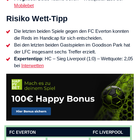
Mobilebet
Risiko Wett-Tipp
Die letzten beiden Spiele gegen den FC Everton konnten
die Reds im Handicap für sich entscheiden.
Bei den letzten beiden Gastspielen im Goodison Park hat
der LFC insgesamt sechs Treffer erzielt.
Expertentipp
: HC – Sieg Liverpool (1:0) – Wettquote: 2,05
bei
Interwetten
FC EVERTON
FC LIVERPOOL