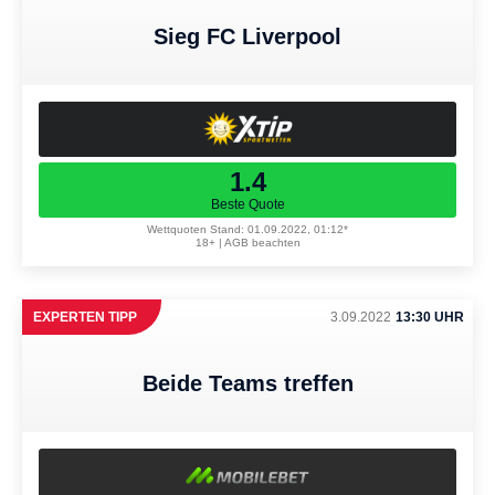
Sieg FC Liverpool
1.4
Beste Quote
Wettquoten Stand: 01.09.2022, 01:12*
18+ | AGB beachten
EXPERTEN TIPP
3.09.2022
13:30 UHR
Beide Teams treffen