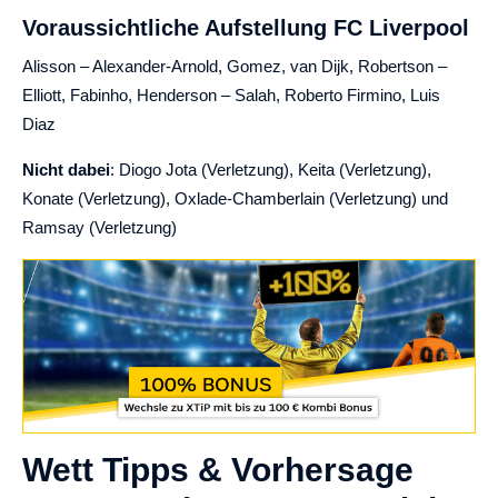
Voraussichtliche Aufstellung FC Liverpool
Alisson – Alexander-Arnold, Gomez, van Dijk, Robertson –
Elliott, Fabinho, Henderson – Salah, Roberto Firmino, Luis
Diaz
Nicht dabei
: Diogo Jota (Verletzung), Keita (Verletzung),
Konate (Verletzung), Oxlade-Chamberlain (Verletzung) und
Ramsay (Verletzung)
Wett Tipps & Vorhersage