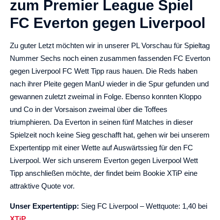
zum Premier League Spiel
FC Everton gegen Liverpool
Zu guter Letzt möchten wir in unserer PL Vorschau für Spieltag
Nummer Sechs noch einen zusammen fassenden FC Everton
gegen Liverpool FC Wett Tipp raus hauen. Die Reds haben
nach ihrer Pleite gegen ManU wieder in die Spur gefunden und
gewannen zuletzt zweimal in Folge. Ebenso konnten Kloppo
und Co in der Vorsaison zweimal über die Toffees
triumphieren. Da Everton in seinen fünf Matches in dieser
Spielzeit noch keine Sieg geschafft hat, gehen wir bei unserem
Expertentipp mit einer Wette auf Auswärtssieg für den FC
Liverpool. Wer sich unserem Everton gegen Liverpool Wett
Tipp anschließen möchte, der findet beim Bookie XTiP eine
attraktive Quote vor.
Unser Expertentipp:
Sieg FC Liverpool – Wettquote: 1,40 bei
XTiP