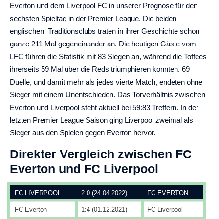
Everton und dem Liverpool FC in unserer Prognose für den
sechsten Spieltag in der Premier League. Die beiden
englischen Traditionsclubs traten in ihrer Geschichte schon
ganze 211 Mal gegeneinander an. Die heutigen Gäste vom
LFC führen die Statistik mit 83 Siegen an, während die Toffees
ihrerseits 59 Mal über die Reds triumphieren konnten. 69
Duelle, und damit mehr als jedes vierte Match, endeten ohne
Sieger mit einem Unentschieden. Das Torverhältnis zwischen
Everton und Liverpool steht aktuell bei 59:83 Treffern. In der
letzten Premier League Saison ging Liverpool zweimal als
Sieger aus den Spielen gegen Everton hervor.
Direkter Vergleich zwischen FC
Everton und FC Liverpool
FC LIVERPOOL
2:0 (24.04.2022)
FC EVERTON
FC Everton
1:4 (01.12.2021)
FC Liverpool