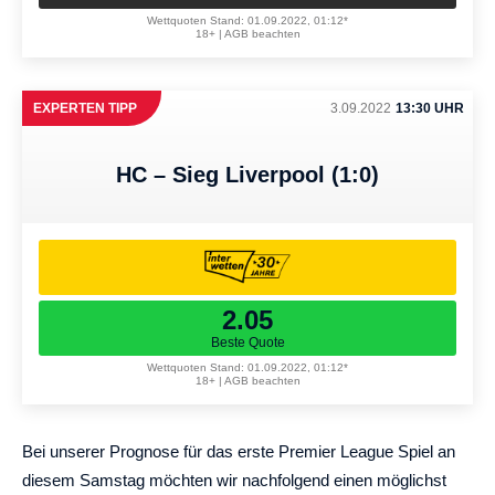
Wettquoten Stand: 01.09.2022, 01:12*
18+ | AGB beachten
EXPERTEN TIPP
3.09.2022
13:30 UHR
HC – Sieg Liverpool (1:0)
2.05
Beste Quote
Wettquoten Stand: 01.09.2022, 01:12*
18+ | AGB beachten
Bei unserer Prognose für das erste Premier League Spiel an
diesem Samstag möchten wir nachfolgend einen möglichst