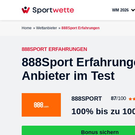
WM 2026
Home
Wettanbieter
888Sport Erfahrungen
888SPORT ERFAHRUNGEN
888Sport Erfahrung
Anbieter im Test
888SPORT
87
/100
100% bis zu 10
Bonus sichern