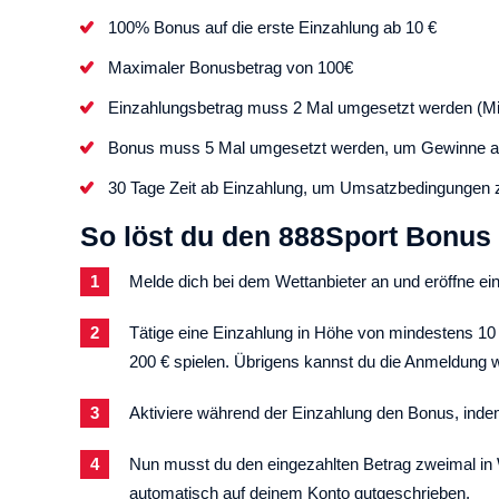
100% Bonus auf die erste Einzahlung ab 10 €
Maximaler Bonusbetrag von 100€
Einzahlungsbetrag muss 2 Mal umgesetzt werden (Mi
Bonus muss 5 Mal umgesetzt werden, um Gewinne 
30 Tage Zeit ab Einzahlung, um Umsatzbedingungen z
So löst du den 888Sport Bonus 
Melde dich bei dem Wettanbieter an und eröffne e
Tätige eine Einzahlung in Höhe von mindestens 10 
200 € spielen. Übrigens kannst du die Anmeldung 
Aktiviere während der Einzahlung den Bonus, inde
Nun musst du den eingezahlten Betrag zweimal in
automatisch auf deinem Konto gutgeschrieben.