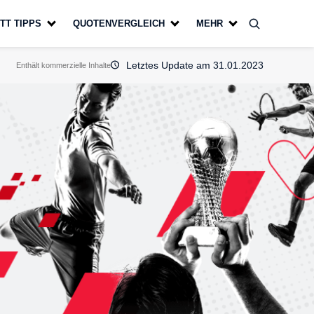
TT TIPPS
QUOTENVERGLEICH
MEHR
Letztes Update am 31.01.2023
Enthält kommerzielle Inhalte