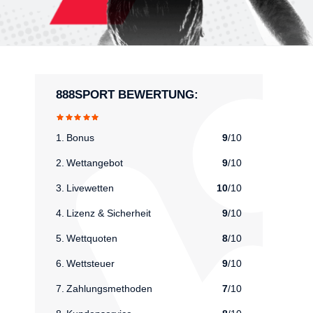
888SPORT BEWERTUNG:
Bonus
9
/10
Wettangebot
9
/10
Livewetten
10
/10
Lizenz & Sicherheit
9
/10
Wettquoten
8
/10
Wettsteuer
9
/10
Zahlungsmethoden
7
/10