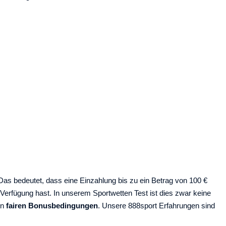
 Das bedeutet, dass eine Einzahlung bis zu ein Betrag von 100 €
 Verfügung hast. In unserem Sportwetten Test ist dies zwar keine
en
fairen Bonusbedingungen
. Unsere 888sport Erfahrungen sind