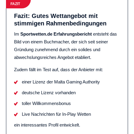
FAZIT
Fazit: Gutes Wettangebot mit
stimmigen Rahmenbedingungen
Im
Sportwetten.de Erfahrungsbericht
entsteht das
Bild von einem Buchmacher, der sich seit seiner
Gründung zunehmend durch ein solides und
abwechslungsreiches Angebot etabliert.
Zudem fällt im Test auf, dass der Anbieter mit:
einer Lizenz der Malta Gaming Authority
deutsche Lizenz vorhanden
toller Willkommensbonus
Live Nachrichten für In-Play Wetten
ein interessantes Profil entwickelt.