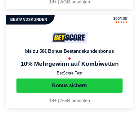
18+ | AGB beachten
100
/100
BESTANDSKUNDEN
bis zu 50€ Bonus Bestandskundenbonus
+
10% Mehrgewinn auf Kombiwetten
BetScore Test
Bonus sichern
18+ | AGB beachten