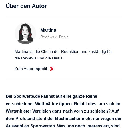
Über den Autor
Martina
Reviews & Deals
Martina ist die Chefin der Redaktion und zuständig für
die Reviews und die Deals.
Zum Autorenprofil
Bei Sporwette.de kannst auf eine ganze Reihe
verschiedener Wettmärkte tippen. Reicht dies, um sich im
Wettanbieter Vergleich ganz nach vorn zu schieben? Auf
dem Prüfstand steht der Buchmacher nicht nur wegen der
Auswahl an Sportwetten. Was uns noch interessiert, sind