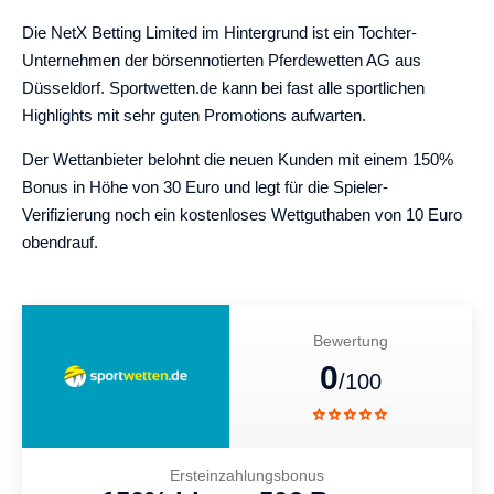
Die NetX Betting Limited im Hintergrund ist ein Tochter-
Unternehmen der börsennotierten Pferdewetten AG aus
Düsseldorf. Sportwetten.de kann bei fast alle sportlichen
Highlights mit sehr guten Promotions aufwarten.
Der Wettanbieter belohnt die neuen Kunden mit einem 150%
Bonus in Höhe von 30 Euro und legt für die Spieler-
Verifizierung noch ein kostenloses Wettguthaben von 10 Euro
obendrauf.
Bewertung
0
/100
Ersteinzahlungsbonus