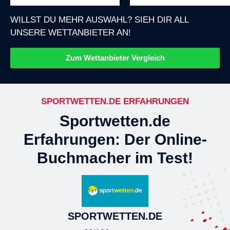
WILLST DU MEHR AUSWAHL? SIEH DIR ALL
UNSERE WETTANBIETER AN!
Zum Wettanbieter Vergleich
SPORTWETTEN.DE ERFAHRUNGEN
Sportwetten.de
Erfahrungen: Der Online-
Buchmacher im Test!
SPORTWETTEN.DE