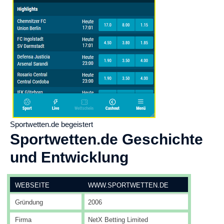
Sportwetten.de begeistert
Sportwetten.de Geschichte
und Entwicklung
WEBSEITE
WWW.SPORTWETTEN.DE
Gründung
2006
Firma
NetX Betting Limited