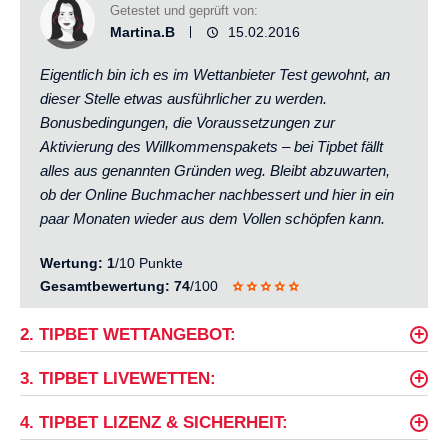
Getestet und geprüft von:
Martina.B
15.02.2016
Eigentlich bin ich es im Wettanbieter Test gewohnt, an
dieser Stelle etwas ausführlicher zu werden.
Bonusbedingungen, die Voraussetzungen zur
Aktivierung des Willkommenspakets – bei Tipbet fällt
alles aus genannten Gründen weg. Bleibt abzuwarten,
ob der Online Buchmacher nachbessert und hier in ein
paar Monaten wieder aus dem Vollen schöpfen kann.
Wertung: 1
/10 Punkte
Gesamtbewertung: 74
/100
2. TIPBET WETTANGEBOT:
3. TIPBET LIVEWETTEN:
4. TIPBET LIZENZ & SICHERHEIT: