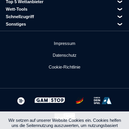
Top 5 Wettanbieter
Wett-Tools
Schnellzugriff
Sonstiges
Impressum
Datenschutz
Cookie-Richtlinie
Wir setzen auf unserer Website Cookies ein. Cookies helfen
uns die Seitennutzung auszuwerten, um nutzungsbasiert