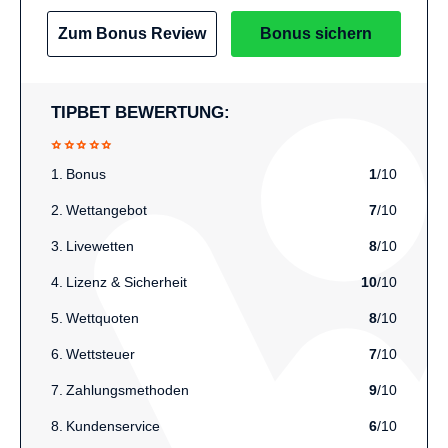
Zum Bonus Review
Bonus sichern
TIPBET BEWERTUNG:
Bonus
1
/10
Wettangebot
7
/10
Livewetten
8
/10
Lizenz & Sicherheit
10
/10
Wettquoten
8
/10
Wettsteuer
7
/10
Zahlungsmethoden
9
/10
Kundenservice
6
/10