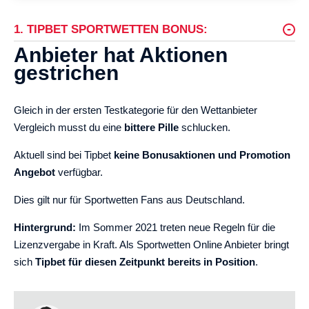
1. TIPBET SPORTWETTEN BONUS:
Anbieter hat Aktionen
gestrichen
Gleich in der ersten Testkategorie für den Wettanbieter
Vergleich musst du eine
bittere Pille
schlucken.
Aktuell sind bei Tipbet
keine Bonusaktionen und Promotion
Angebot
verfügbar.
Dies gilt nur für Sportwetten Fans aus Deutschland.
Hintergrund:
Im Sommer 2021 treten neue Regeln für die
Lizenzvergabe in Kraft. Als Sportwetten Online Anbieter bringt
sich
Tipbet für diesen Zeitpunkt bereits in Position
.