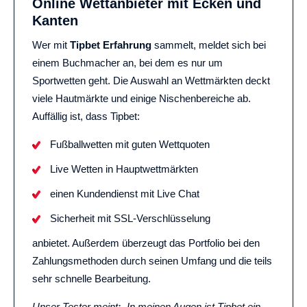
Online Wettanbieter mit Ecken und
Kanten
Wer mit
Tipbet Erfahrung
sammelt, meldet sich bei
einem Buchmacher an, bei dem es nur um
Sportwetten geht. Die Auswahl an Wettmärkten deckt
viele Hautmärkte und einige Nischenbereiche ab.
Auffällig ist, dass Tipbet:
Fußballwetten mit guten Wettquoten
Live Wetten in Hauptwettmärkten
einen Kundendienst mit Live Chat
Sicherheit mit SSL-Verschlüsselung
anbietet. Außerdem überzeugt das Portfolio bei den
Zahlungsmethoden durch seinen Umfang und die teils
sehr schnelle Bearbeitung.
Unser Tester meint: „In meinen Augen ist Tipbet ein