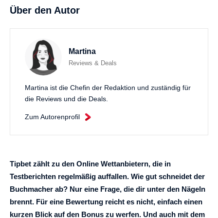
Über den Autor
Martina
Reviews & Deals
Martina ist die Chefin der Redaktion und zuständig für
die Reviews und die Deals.
Zum Autorenprofil
Tipbet zählt zu den Online Wettanbietern, die in
Testberichten regelmäßig auffallen. Wie gut schneidet der
Buchmacher ab? Nur eine Frage, die dir unter den Nägeln
brennt. Für eine Bewertung reicht es nicht, einfach einen
kurzen Blick auf den Bonus zu werfen. Und auch mit dem