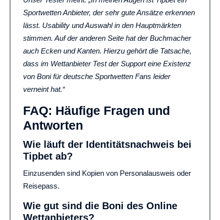
Sportwetten Anbieter, der sehr gute Ansätze erkennen
lässt. Usability und Auswahl in den Hauptmärkten
stimmen. Auf der anderen Seite hat der Buchmacher
auch Ecken und Kanten. Hierzu gehört die Tatsache,
dass im Wettanbieter Test der Support eine Existenz
von Boni für deutsche Sportwetten Fans leider
verneint hat.“
FAQ: Häufige Fragen und
Antworten
Wie läuft der Identitätsnachweis bei
Tipbet ab?
Einzusenden sind Kopien von Personalausweis oder
Reisepass.
Wie gut sind die Boni des Online
Wettanbieters?