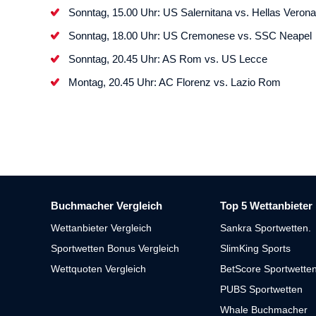
Sonntag, 15.00 Uhr: US Salernitana vs. Hellas Verona
Sonntag, 18.00 Uhr: US Cremonese vs. SSC Neapel
Sonntag, 20.45 Uhr: AS Rom vs. US Lecce
Montag, 20.45 Uhr: AC Florenz vs. Lazio Rom
Buchmacher Vergleich
Top 5 Wettanbieter
Wettanbieter Vergleich
Sankra Sportwetten.
Sportwetten Bonus Vergleich
SlimKing Sports
Wettquoten Vergleich
BetScore Sportwette
PUBS Sportwetten
Whale Buchmacher