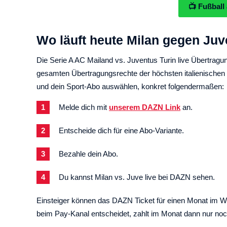
📺 Fußball
Wo läuft heute Milan gegen Juv
Die Serie A AC Mailand vs. Juventus Turin live Übertragun
gesamten Übertragungsrechte der höchsten italienischen 
und dein Sport-Abo auswählen, konkret folgendermaßen:
Melde dich mit
unserem DAZN Link
an.
Entscheide dich für eine Abo-Variante.
Bezahle dein Abo.
Du kannst Milan vs. Juve live bei DAZN sehen.
Einsteiger können das DAZN Ticket für einen Monat im Wer
beim Pay-Kanal entscheidet, zahlt im Monat dann nur noc