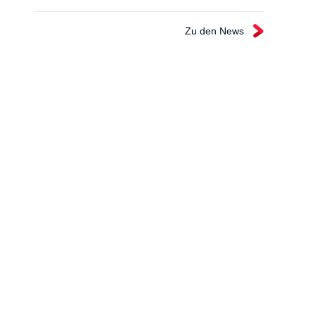
Zu den News