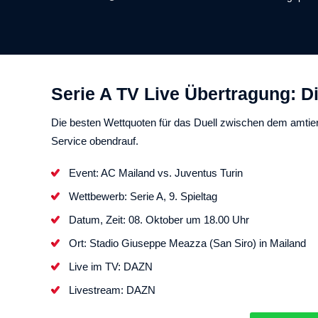
Serie A TV Live Übertragung: D
Die besten Wettquoten für das Duell zwischen dem amtiere
Service obendrauf.
Event: AC Mailand vs. Juventus Turin
Wettbewerb: Serie A, 9. Spieltag
Datum, Zeit: 08. Oktober um 18.00 Uhr
Ort: Stadio Giuseppe Meazza (San Siro) in Mailand
Live im TV: DAZN
Livestream: DAZN