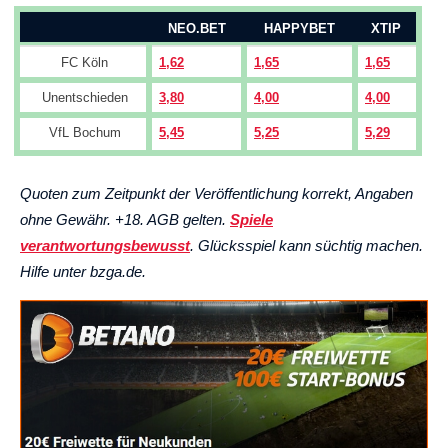
NEO.BET
HAPPYBET
XTIP
FC Köln
1,62
1,65
1,65
Unentschieden
3,80
4,00
4,00
VfL Bochum
5,45
5,25
5,29
Quoten zum Zeitpunkt der Veröffentlichung korrekt, Angaben
ohne Gewähr. +18. AGB gelten.
Spiele
verantwortungsbewusst
. Glücksspiel kann süchtig machen.
Hilfe unter bzga.de.