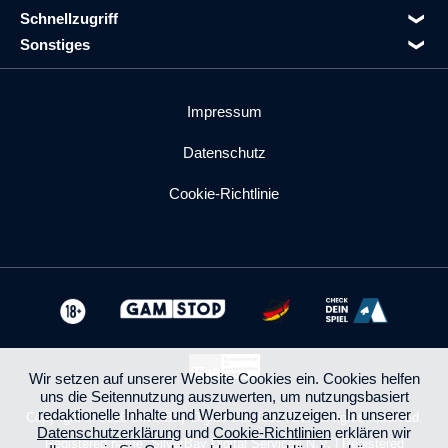
Schnellzugriff
Sonstiges
Impressum
Datenschutz
Cookie-Richtlinie
Wir setzen auf unserer Website Cookies ein. Cookies helfen
uns die Seitennutzung auszuwerten, um nutzungsbasiert
redaktionelle Inhalte und Werbung anzuzeigen. In unserer
Copyright © 2026 SilverBay Digital Services N.V. All rights reserved.
Datenschutzerklärung
und
Cookie-Richtlinien
erklären wir
Registered name: SilverBay Digital Services N.V. | Registered