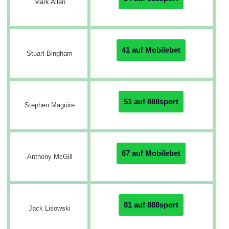
Mark Allen
41 auf Mobilebet
Stuart Bingham
51 auf 888sport
Stephen Maguire
67 auf Mobilebet
Anthony McGill
81 auf 888sport
Jack Lisowski