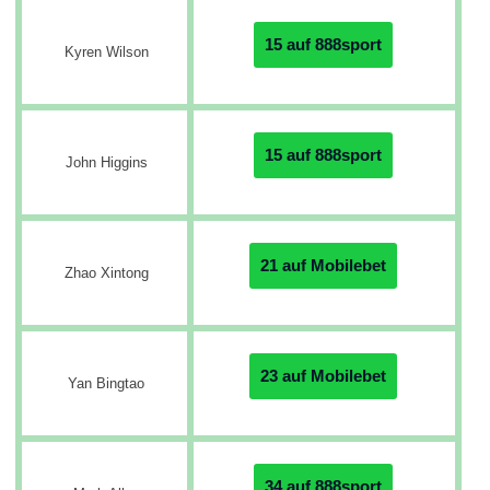
15 auf 888sport
Kyren Wilson
15 auf 888sport
John Higgins
21 auf Mobilebet
Zhao Xintong
23 auf Mobilebet
Yan Bingtao
34 auf 888sport