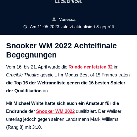
Luca Brecel.
Vanessa
Am 11.05.2023 zuletzt aktualisiert & geprüft
Snooker WM 2022 Achtelfinale
Begegnungen
Vom 16. bis 21. April wurde die
Runde der letzten 32
im
Crucible Theatre
gespielt. Im Modus Best-of-19 Frames traten
die Top 16 der Weltrangliste gegen die 16 besten Spieler
der Qualifikation
an.
Mit
Michael White hatte sich auch ein Amateur für die
Endrunde
der
Snooker WM 2022
qualifiziert. Der Waliser
unterlag jedoch gegen seinen Landsmann Mark Williams
(Rang 8) mit 3:10.