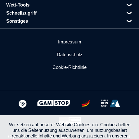
Wett-Tools
Schnellzugriff
Sonstiges
Impressum
Datenschutz
Cookie-Richtlinie
Wir setzen auf unserer Website Cookies ein. Cookies helfen
uns die Seitennutzung auszuwerten, um nutzungsbasiert
redaktionelle Inhalte und Werbung anzuzeigen. In unserer
Copyright © 2026 SilverBay Digital Services N.V. All rights reserved.