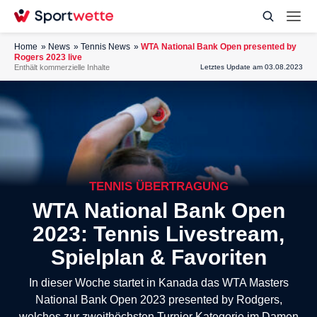
Home
News
Tennis News
WTA National Bank Open presented by
Rogers 2023 live
Enthält kommerzielle Inhalte
Letztes Update am 03.08.2023
TENNIS ÜBERTRAGUNG
WTA National Bank Open
2023: Tennis Livestream,
Spielplan & Favoriten
In dieser Woche startet in Kanada das WTA Masters
National Bank Open 2023 presented by Rodgers,
welches zur zweithöchsten Turnier Kategorie im Damen