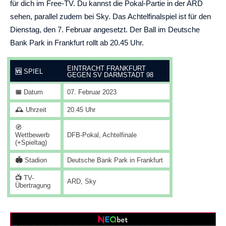
für dich im Free-TV. Du kannst die Pokal-Partie in der ARD
sehen, parallel zudem bei Sky. Das Achtelfinalspiel ist für den
Dienstag, den 7. Februar angesetzt. Der Ball im Deutsche
Bank Park in Frankfurt rollt ab 20.45 Uhr.
EINTRACHT FRANKFURT
🆚
SPIEL
GEGEN SV DARMSTADT 98
📅
Datum
07. Februar 2023
🕰️ Uhrzeit
20.45 Uhr
🧭
Wettbewerb
DFB-Pokal, Achtelfinale
(+Spieltag)
🏟️
Stadion
Deutsche Bank Park in Frankfurt
📺
TV-
ARD, Sky
Übertragung