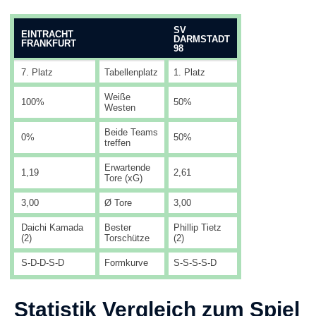
SV
EINTRACHT
DARMSTADT
FRANKFURT
98
7. Platz
Tabellenplatz
1. Platz
Weiße
100%
50%
Westen
Beide Teams
0%
50%
treffen
Erwartende
1,19
2,61
Tore (xG)
3,00
Ø Tore
3,00
Daichi Kamada
Bester
Phillip Tietz
(2)
Torschütze
(2)
S-D-D-S-D
Formkurve
S-S-S-S-D
Statistik Vergleich zum Spiel