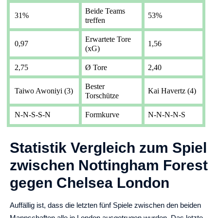
Beide Teams
31%
53%
treffen
Erwartete Tore
0,97
1,56
(xG)
2,75
Ø Tore
2,40
Bester
Taiwo Awoniyi (3)
Kai Havertz (4)
Torschütze
N-N-S-S-N
Formkurve
N-N-N-N-S
Statistik Vergleich zum Spiel
zwischen Nottingham Forest
gegen Chelsea London
Auffällig ist, dass die letzten fünf Spiele zwischen den beiden
Mannschaften alle in London ausgetrugen wurden. Das letzte