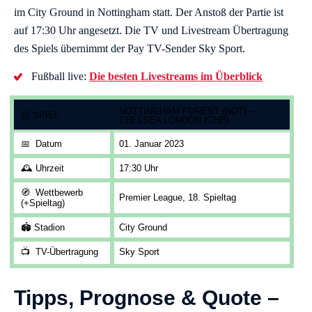
im City Ground in Nottingham statt. Der Anstoß der Partie ist
auf 17:30 Uhr angesetzt. Die TV und Livestream Übertragung
des Spiels übernimmt der Pay TV-Sender Sky Sport.
Fußball live:
Die besten Livestreams im Überblick
NOTTINGHAM FOREST (NOT) –
🆚
SPIEL
CHELSEA LONDON (CHE)
📅
Datum
01. Januar 2023
🕰️
Uhrzeit
17:30 Uhr
🧭
Wettbewerb
Premier League, 18. Spieltag
(+Spieltag)
🏟️
Stadion
City Ground
📺
TV-Übertragung
Sky Sport
Tipps, Prognose & Quote –