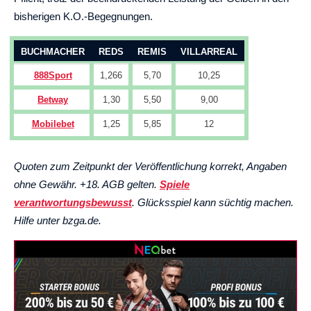
bisherigen K.O.-Begegnungen.
BUCHMACHER
REDS
REMIS
VILLARREAL
888Sport
1,266
5,70
10,25
Betway
1,30
5,50
9,00
Mobilebet
1,25
5,85
12
Quoten zum Zeitpunkt der Veröffentlichung korrekt, Angaben
ohne Gewähr. +18. AGB gelten.
Spiele
verantwortungsbewusst
. Glücksspiel kann süchtig machen.
Hilfe unter bzga.de.