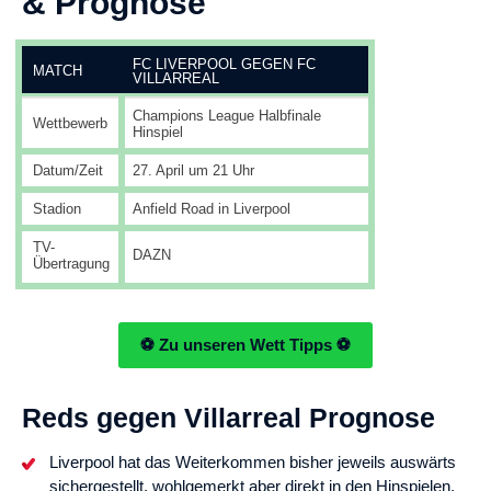
& Prognose
FC LIVERPOOL GEGEN FC
MATCH
VILLARREAL
Champions League Halbfinale
Wettbewerb
Hinspiel
Datum/Zeit
27. April um 21 Uhr
Stadion
Anfield Road in Liverpool
TV-
DAZN
Übertragung
⚽ Zu unseren Wett Tipps ⚽
Reds gegen Villarreal Prognose
Liverpool hat das Weiterkommen bisher jeweils auswärts
sichergestellt, wohlgemerkt aber direkt in den Hinspielen.