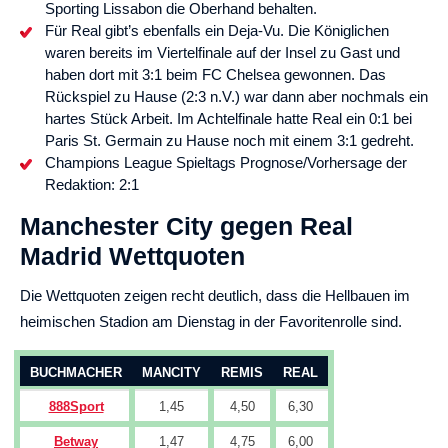
Sporting Lissabon die Oberhand behalten.
Für Real gibt’s ebenfalls ein Deja-Vu. Die Königlichen
waren bereits im Viertelfinale auf der Insel zu Gast und
haben dort mit 3:1 beim FC Chelsea gewonnen. Das
Rückspiel zu Hause (2:3 n.V.) war dann aber nochmals ein
hartes Stück Arbeit. Im Achtelfinale hatte Real ein 0:1 bei
Paris St. Germain zu Hause noch mit einem 3:1 gedreht.
Champions League Spieltags Prognose/Vorhersage der
Redaktion: 2:1
Manchester City gegen Real
Madrid Wettquoten
Die Wettquoten zeigen recht deutlich, dass die Hellbauen im
heimischen Stadion am Dienstag in der Favoritenrolle sind.
BUCHMACHER
MANCITY
REMIS
REAL
888Sport
1,45
4,50
6,30
Betway
1,47
4,75
6,00