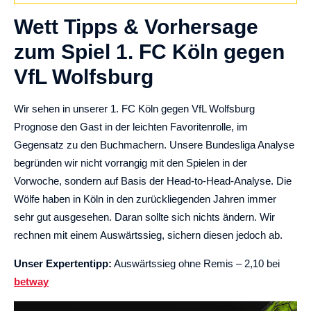
Wett Tipps & Vorhersage
zum Spiel 1. FC Köln gegen
VfL Wolfsburg
Wir sehen in unserer 1. FC Köln gegen VfL Wolfsburg
Prognose den Gast in der leichten Favoritenrolle, im
Gegensatz zu den Buchmachern. Unsere Bundesliga Analyse
begründen wir nicht vorrangig mit den Spielen in der
Vorwoche, sondern auf Basis der Head-to-Head-Analyse. Die
Wölfe haben in Köln in den zurückliegenden Jahren immer
sehr gut ausgesehen. Daran sollte sich nichts ändern. Wir
rechnen mit einem Auswärtssieg, sichern diesen jedoch ab.
Unser Expertentipp:
Auswärtssieg ohne Remis – 2,10 bei
betway