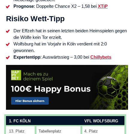
Prognose
: Doppelte Chance X2 – 1,58 bei
XTiP
Risiko Wett-Tipp
Der Effzeh hat in seinen letzten beiden Heimspielen gegen
die Wölfe kein Tor erzielt.
Wolfsburg hat im Vorjahr in Köln verdient mit 2:0
gewonnen.
Expertentipp
: Auswärtssieg – 3,00 bei
Chillybets
1. FC KÖLN
VFL WOLFSBURG
13. Platz
Tabellenplatz
4. Platz