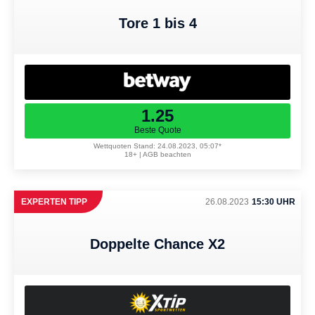
Tore 1 bis 4
1.25
Beste Quote
Wettquoten Stand: 24.08.2023, 05:07*
18+ | AGB beachten
EXPERTEN TIPP
26.08.2023
15:30 UHR
Doppelte Chance X2