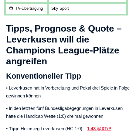
📺
TV-Übertragung
Sky Sport
Tipps, Prognose & Quote –
Leverkusen will die
Champions League-Plätze
angreifen
Konventioneller Tipp
• Leverkusen hat in Vorbereitung und Pokal drei Spiele in Folge
gewinnen können
• In den letzten fünf Bundesligabegegnungen in Leverkusen
hätte die Handicap Wette (1:0) dreimal gewonnen
•
Tipp
: Heimsieg Leverkusen (HC 1:0) –
1.43 @XTiP