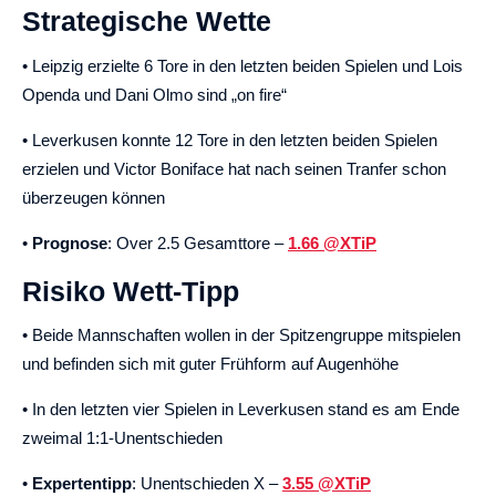
Strategische Wette
• Leipzig erzielte 6 Tore in den letzten beiden Spielen und Lois
Openda und Dani Olmo sind „on fire“
• Leverkusen konnte 12 Tore in den letzten beiden Spielen
erzielen und Victor Boniface hat nach seinen Tranfer schon
überzeugen können
•
Prognose
: Over 2.5 Gesamttore –
1.66 @XTiP
Risiko Wett-Tipp
• Beide Mannschaften wollen in der Spitzengruppe mitspielen
und befinden sich mit guter Frühform auf Augenhöhe
• In den letzten vier Spielen in Leverkusen stand es am Ende
zweimal 1:1-Unentschieden
•
Expertentipp
: Unentschieden X –
3.55 @XTiP