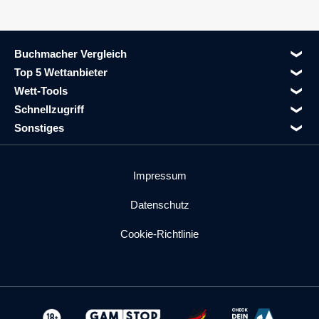
Buchmacher Vergleich
Top 5 Wettanbieter
Wett-Tools
Schnellzugriff
Sonstiges
Impressum
Datenschutz
Cookie-Richtlinie