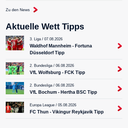
Zu den News
Aktuelle Wett Tipps
3. Liga / 07.08.2026
Waldhof Mannheim - Fortuna
Düsseldorf Tipp
2. Bundesliga / 06.08.2026
VfL Wolfsburg - FCK Tipp
2. Bundesliga / 06.08.2026
VfL Bochum - Hertha BSC Tipp
Europa League / 05.08.2026
FC Thun - Vikingur Reykjavik Tipp