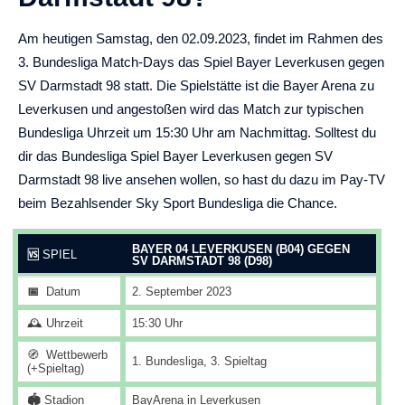
Am heutigen Samstag, den 02.09.2023, findet im Rahmen des
3. Bundesliga Match-Days das Spiel Bayer Leverkusen gegen
SV Darmstadt 98 statt. Die Spielstätte ist die Bayer Arena zu
Leverkusen und angestoßen wird das Match zur typischen
Bundesliga Uhrzeit um 15:30 Uhr am Nachmittag. Solltest du
dir das Bundesliga Spiel Bayer Leverkusen gegen SV
Darmstadt 98 live ansehen wollen, so hast du dazu im Pay-TV
beim Bezahlsender Sky Sport Bundesliga die Chance.
BAYER 04 LEVERKUSEN (B04) GEGEN
🆚
SPIEL
SV DARMSTADT 98 (D98)
📅
Datum
2. September 2023
🕰️ Uhrzeit
15:30 Uhr
🧭
Wettbewerb
1. Bundesliga, 3. Spieltag
(+Spieltag)
🏟️
Stadion
BayArena in Leverkusen