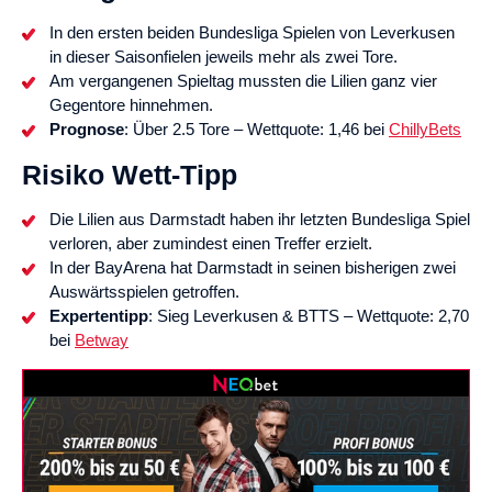
In den ersten beiden Bundesliga Spielen von Leverkusen
in dieser Saisonfielen jeweils mehr als zwei Tore.
Am vergangenen Spieltag mussten die Lilien ganz vier
Gegentore hinnehmen.
Prognose
: Über 2.5 Tore – Wettquote: 1,46 bei
ChillyBets
Risiko Wett-Tipp
Die Lilien aus Darmstadt haben ihr letzten Bundesliga Spiel
verloren, aber zumindest einen Treffer erzielt.
In der BayArena hat Darmstadt in seinen bisherigen zwei
Auswärtsspielen getroffen.
Expertentipp
: Sieg Leverkusen & BTTS – Wettquote: 2,70
bei
Betway