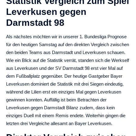
Statistik Vergleich zum Spiel
Leverkusen gegen
Darmstadt 98
Als nächstes möchten wir in unserer 1. Bundesliga Prognose
für den heutigen Samstag auf den direkten Vergleich zwischen
den beiden Teams aus Darmstadt und Leverkusen schauen.
Wie ein Blick auf die Statistik verrät, standen sich die Werkself
aus Leverkusen und der SV Darmstadt 98 erst vier Mal auf
dem Fußballplatz gegenüber. Der heutige Gastgeber Bayer
Leverkusen dominiert die Statistik mit drei Siegen eindeutig,
während die Lilien erst ein einziges Mal gegen Leverkusen
gewinnen konnten. Auffällig ist beim Betrachten der
Leverkusen gegen Darmstadt Bilanz zudem, dass kein
einziges Duell mit einem Remis endete. Weiterhin gingen die
letzten drei Vergleiche allesamt an Bayer Leverkusen.