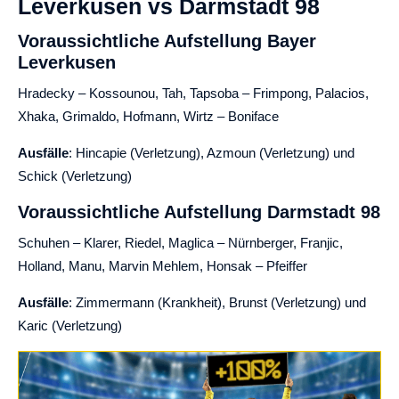
Leverkusen vs Darmstadt 98
Voraussichtliche Aufstellung Bayer
Leverkusen
Hradecky – Kossounou, Tah, Tapsoba – Frimpong, Palacios,
Xhaka, Grimaldo, Hofmann, Wirtz – Boniface
Ausfälle
: Hincapie (Verletzung), Azmoun (Verletzung) und
Schick (Verletzung)
Voraussichtliche Aufstellung Darmstadt 98
Schuhen – Klarer, Riedel, Maglica – Nürnberger, Franjic,
Holland, Manu, Marvin Mehlem, Honsak – Pfeiffer
Ausfälle
: Zimmermann (
Krankheit
), Brunst (Verletzung) und
Karic (
Verletzung
)