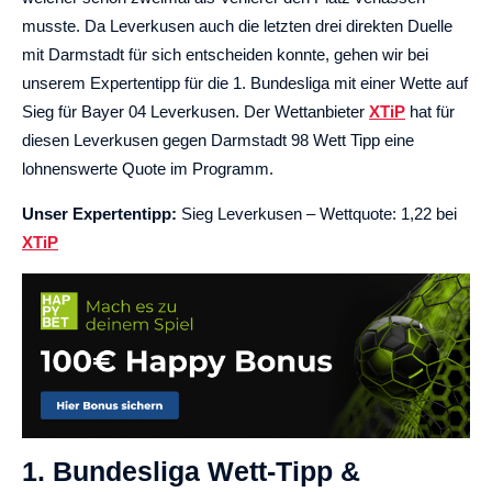
musste. Da Leverkusen auch die letzten drei direkten Duelle
mit Darmstadt für sich entscheiden konnte, gehen wir bei
unserem Expertentipp für die 1. Bundesliga mit einer Wette auf
Sieg für Bayer 04 Leverkusen. Der Wettanbieter
XTiP
hat für
diesen Leverkusen gegen Darmstadt 98 Wett Tipp eine
lohnenswerte Quote im Programm.
Unser Expertentipp:
Sieg Leverkusen – Wettquote: 1,22 bei
XTiP
1. Bundesliga Wett-Tipp &