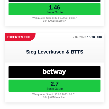
1.46
Beste Quote
Wettquoten Stand: 30.08.2023, 08:51*
18+ | AGB beachten
EXPERTEN TIPP
2.09.2023
15:30 UHR
Sieg Leverkusen & BTTS
2.7
Beste Quote
Wettquoten Stand: 30.08.2023, 08:51*
18+ | AGB beachten