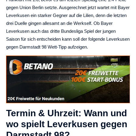
gegen Union Berlin setzte. Ausgerechnet jetzt wartet mit Bayer
Leverkusen ein starker Gegner auf die Lilien, denn die letzten
drei Duelle gingen allesamt an die Werkself. Ob Bayer
Leverkusen auch das dritte Bundesliga Spiel der jungen
Saison für sich entscheiden kann soll der folgende Leverkusen
gegen Darmstadt 98 Wett-Tipp aufzeigen.
Termin & Uhrzeit: Wann und
wo spielt Leverkusen gegen
Darmstadt 98?