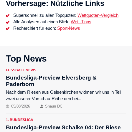
Vorhersage: Nützliche Links
Superschnell zu allen Topquoten:
Wettquoten-Vergleich
Alle Analysen auf einen Blick:
Wett-Tipps
Recherchiert für euch:
Sport-News
Top News
FUSSBALL NEWS
Bundesliga-Preview Elversberg &
Paderborn
Nach dem Riesen aus Gelsenkirchen widmen wir uns in Teil
zwei unserer Vorschau-Reihe den bei...
05/08/2026
Shaun DC
1. BUNDESLIGA
Bundesliga-Preview Schalke 04: Der Riese