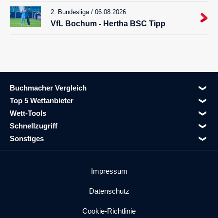
2. Bundesliga / 06.08.2026
VfL Bochum - Hertha BSC Tipp
Buchmacher Vergleich
Top 5 Wettanbieter
Wett-Tools
Schnellzugriff
Sonstiges
Impressum
Datenschutz
Cookie-Richtlinie