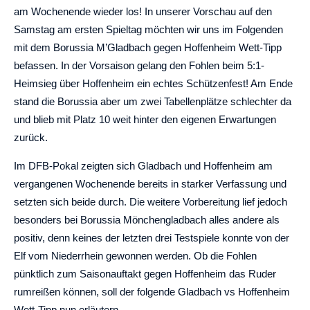
am Wochenende wieder los! In unserer Vorschau auf den
Samstag am ersten Spieltag möchten wir uns im Folgenden
mit dem Borussia M’Gladbach gegen Hoffenheim Wett-Tipp
befassen. In der Vorsaison gelang den Fohlen beim 5:1-
Heimsieg über Hoffenheim ein echtes Schützenfest! Am Ende
stand die Borussia aber um zwei Tabellenplätze schlechter da
und blieb mit Platz 10 weit hinter den eigenen Erwartungen
zurück.
Im DFB-Pokal zeigten sich Gladbach und Hoffenheim am
vergangenen Wochenende bereits in starker Verfassung und
setzten sich beide durch. Die weitere Vorbereitung lief jedoch
besonders bei Borussia Mönchengladbach alles andere als
positiv, denn keines der letzten drei Testspiele konnte von der
Elf vom Niederrhein gewonnen werden. Ob die Fohlen
pünktlich zum Saisonauftakt gegen Hoffenheim das Ruder
rumreißen können, soll der folgende Gladbach vs Hoffenheim
Wett-Tipp nun erläutern.