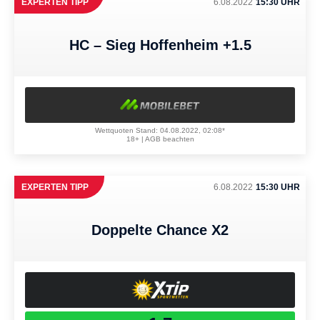
EXPERTEN TIPP
6.08.2022
15:30 UHR
HC – Sieg Hoffenheim +1.5
Wettquoten Stand: 04.08.2022, 02:08*
18+ | AGB beachten
EXPERTEN TIPP
6.08.2022
15:30 UHR
Doppelte Chance X2