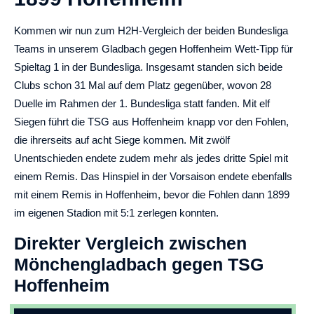
Kommen wir nun zum H2H-Vergleich der beiden Bundesliga
Teams in unserem Gladbach gegen Hoffenheim Wett-Tipp für
Spieltag 1 in der Bundesliga. Insgesamt standen sich beide
Clubs schon 31 Mal auf dem Platz gegenüber, wovon 28
Duelle im Rahmen der 1. Bundesliga statt fanden. Mit elf
Siegen führt die TSG aus Hoffenheim knapp vor den Fohlen,
die ihrerseits auf acht Siege kommen. Mit zwölf
Unentschieden endete zudem mehr als jedes dritte Spiel mit
einem Remis. Das Hinspiel in der Vorsaison endete ebenfalls
mit einem Remis in Hoffenheim, bevor die Fohlen dann 1899
im eigenen Stadion mit 5:1 zerlegen konnten.
Direkter Vergleich zwischen
Mönchengladbach gegen TSG
Hoffenheim