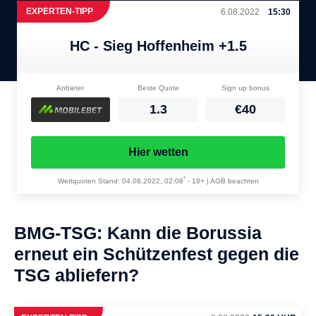
EXPERTEN-TIPP
6.08.2022
15:30
HC - Sieg Hoffenheim +1.5
Anbieter
Beste Quote
Sign up bonus
1.3
€40
Hier wetten
*
Wettquoten Stand: 04.08.2022, 02:08
-
18+ | AGB beachten
BMG-TSG: Kann die Borussia
erneut ein Schützenfest gegen die
TSG abliefern?