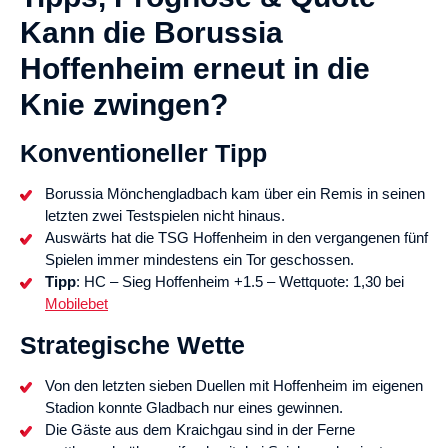
Kann die Borussia
Hoffenheim erneut in die
Knie zwingen?
Konventioneller Tipp
Borussia Mönchengladbach kam über ein Remis in seinen
letzten zwei Testspielen nicht hinaus.
Auswärts hat die TSG Hoffenheim in den vergangenen fünf
Spielen immer mindestens ein Tor geschossen.
Tipp
: HC – Sieg Hoffenheim +1.5 – Wettquote: 1,30 bei
Mobilebet
Strategische Wette
Von den letzten sieben Duellen mit Hoffenheim im eigenen
Stadion konnte Gladbach nur eines gewinnen.
Die Gäste aus dem Kraichgau sind in der Ferne