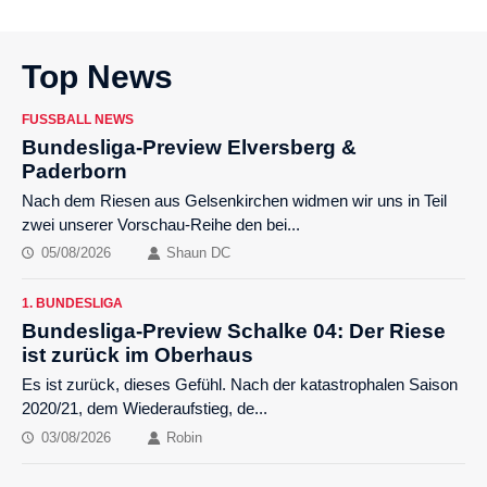
Top News
FUSSBALL NEWS
Bundesliga-Preview Elversberg &
Paderborn
Nach dem Riesen aus Gelsenkirchen widmen wir uns in Teil
zwei unserer Vorschau-Reihe den bei...
05/08/2026
Shaun DC
1. BUNDESLIGA
Bundesliga-Preview Schalke 04: Der Riese
ist zurück im Oberhaus
Es ist zurück, dieses Gefühl. Nach der katastrophalen Saison
2020/21, dem Wiederaufstieg, de...
03/08/2026
Robin