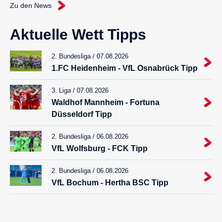
Zu den News
Aktuelle Wett Tipps
2. Bundesliga / 07.08.2026
1.FC Heidenheim - VfL Osnabrück Tipp
3. Liga / 07.08.2026
Waldhof Mannheim - Fortuna
Düsseldorf Tipp
2. Bundesliga / 06.08.2026
VfL Wolfsburg - FCK Tipp
2. Bundesliga / 06.08.2026
VfL Bochum - Hertha BSC Tipp