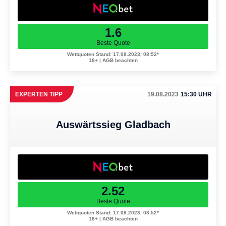
1.6
Beste Quote
Wettquoten Stand: 17.08.2023, 08:52*
18+ | AGB beachten
EXPERTEN TIPP
19.08.2023
15:30 UHR
Auswärtssieg Gladbach
2.52
Beste Quote
Wettquoten Stand: 17.08.2023, 08:52*
18+ | AGB beachten