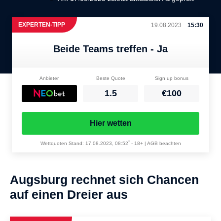
EXPERTEN-TIPP
19.08.2023
15:30
Beide Teams treffen - Ja
Anbieter
Beste Quote
Sign up bonus
1.5
€100
Hier wetten
*
Wettquoten Stand: 17.08.2023, 08:52
-
18+ | AGB beachten
Augsburg rechnet sich Chancen
auf einen Dreier aus