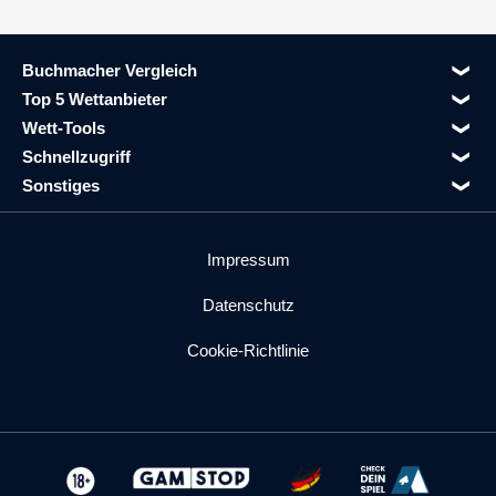
Buchmacher Vergleich
Top 5 Wettanbieter
Wett-Tools
Schnellzugriff
Sonstiges
Impressum
Datenschutz
Cookie-Richtlinie