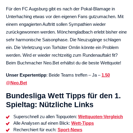
Für den FC Augsburg gibt es nach der Pokal-Blamage in
Unterhaching etwas vor den eigenen Fans gutzumachen. Mit
einem engagierten Auftritt sollen Sympathien wieder
zurückgewonnen werden. Mönchengladbach erlebt bisher eine
sehr harmonische Saisonphase. Die Neuzugänge schlagen
ein. Die Verletzung von Torhüter Omlin könnte ein Problem
werden. Wird er wieder rechtzeitig zum Rundenauftakt fit?
Beim Buchmacher Neo.Bet erhältst du die beste Wettquote!
Unser Expertentipp
: Beide Teams treffen – Ja –
1.50
@Neo.Bet
Bundesliga Wett Tipps für den 1.
Spieltag: Nützliche Links
Superschnell zu allen Topquoten:
Wettquoten-Vergleich
Alle Analysen auf einen Blick:
Wett-Tipps
Recherchiert für euch:
Sport-News