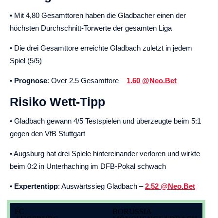
• Mit 4,80 Gesamttoren haben die Gladbacher einen der
höchsten Durchschnitt-Torwerte der gesamten Liga
• Die drei Gesamttore erreichte Gladbach zuletzt in jedem
Spiel (5/5)
•
Prognose
: Over 2.5 Gesamttore –
1.60 @Neo.Bet
Risiko Wett-Tipp
• Gladbach gewann 4/5 Testspielen und überzeugte beim 5:1
gegen den VfB Stuttgart
• Augsburg hat drei Spiele hintereinander verloren und wirkte
beim 0:2 in Unterhaching im DFB-Pokal schwach
•
Expertentipp
: Auswärtssieg Gladbach –
2.52 @Neo.Bet
FC
BORUSSIA