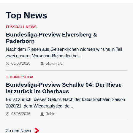
Top News
FUSSBALL NEWS
Bundesliga-Preview Elversberg &
Paderborn
Nach dem Riesen aus Gelsenkirchen widmen wir uns in Teil
zwei unserer Vorschau-Reihe den bei...
05/08/2026
Shaun DC
1. BUNDESLIGA
Bundesliga-Preview Schalke 04: Der Riese
ist zurück im Oberhaus
Es ist zurück, dieses Gefühl. Nach der katastrophalen Saison
2020/21, dem Wiederaufstieg, de...
03/08/2026
Robin
Zu den News