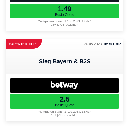
1.49
Beste Quote
Wettquoten Stand: 17.05.2023, 12:42*
18+ | AGB beachten
EXPERTEN TIPP
20.05.2023
18:30 UHR
Sieg Bayern & B2S
2.5
Beste Quote
Wettquoten Stand: 17.05.2023, 12:42*
18+ | AGB beachten