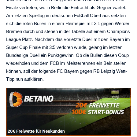
Finale vertreten, wo in Berlin die Eintracht als Gegner wartet.
Am letzten Spieltag im deutschen Fußball Oberhaus setzten
sich die roten Bullen in einem Heimspiel mit 2:1 gegen Werder
Bremen durch und stehen in der Tabelle auf einem Champions
League Platz. Nachdem das vorletzte Duell mit den Bayern im
Super Cup Finale mit 3:5 verloren wurde, gelang im letzten
Bundesliga Duell ein Punktgewinn. Ob die Bullen diesen Coup
wiederholen und dem FCB im Meisterrennen ein Bein stellen
können, soll der folgende FC Bayern gegen RB Leipzig Wett-
Tipp nun aufklären.