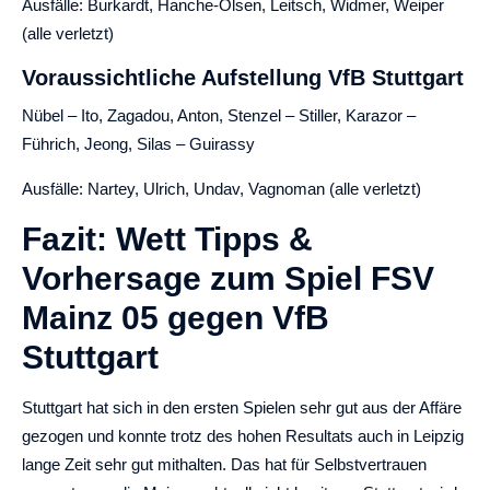
Ausfälle: Burkardt, Hanche-Olsen, Leitsch, Widmer, Weiper
(alle verletzt)
Voraussichtliche Aufstellung VfB Stuttgart
Nübel – Ito, Zagadou, Anton, Stenzel – Stiller, Karazor –
Führich, Jeong, Silas – Guirassy
Ausfälle: Nartey, Ulrich, Undav, Vagnoman (alle verletzt)
Fazit: Wett Tipps &
Vorhersage zum Spiel FSV
Mainz 05 gegen VfB
Stuttgart
Stuttgart hat sich in den ersten Spielen sehr gut aus der Affäre
gezogen und konnte trotz des hohen Resultats auch in Leipzig
lange Zeit sehr gut mithalten. Das hat für Selbstvertrauen