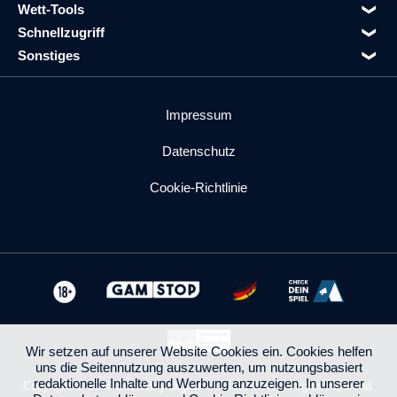
Wett-Tools
Schnellzugriff
Sonstiges
Impressum
Datenschutz
Cookie-Richtlinie
Wir setzen auf unserer Website Cookies ein. Cookies helfen
uns die Seitennutzung auszuwerten, um nutzungsbasiert
redaktionelle Inhalte und Werbung anzuzeigen. In unserer
Copyright © 2026 SilverBay Digital Services N.V. All rights reserved.