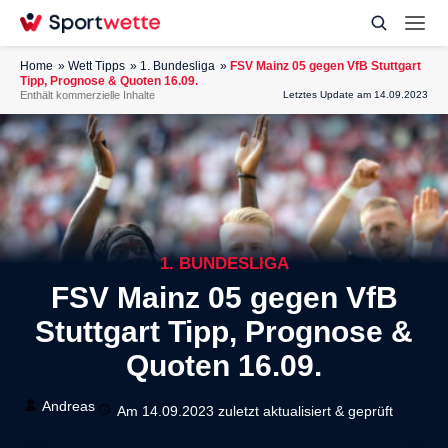
Home
Wett Tipps
1. Bundesliga
FSV Mainz 05 gegen VfB Stuttgart
Tipp, Prognose & Quoten 16.09.
Enthält kommerzielle Inhalte
Letztes Update am 14.09.2023
1. BUNDESLIGA
FSV Mainz 05 gegen VfB
Stuttgart Tipp, Prognose &
Quoten 16.09.
Andreas
Am 14.09.2023 zuletzt aktualisiert & geprüft