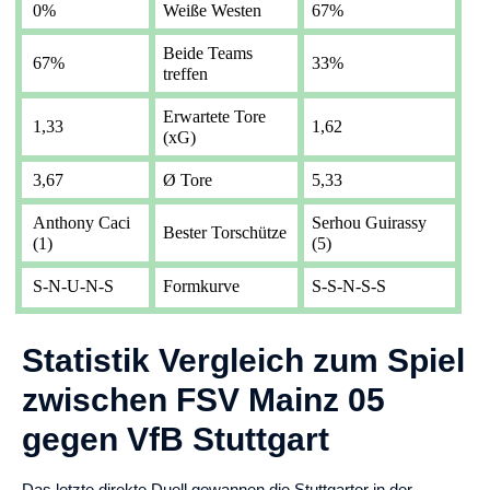
0%
Weiße Westen
67%
Beide Teams
67%
33%
treffen
Erwartete Tore
1,33
1,62
(xG)
3,67
Ø Tore
5,33
Anthony Caci
Serhou Guirassy
Bester Torschütze
(1)
(5)
S-N-U-N-S
Formkurve
S-S-N-S-S
Statistik Vergleich zum Spiel
zwischen FSV Mainz 05
gegen VfB Stuttgart
Das letzte direkte Duell gewannen die Stuttgarter in der