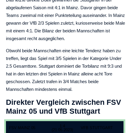
abgelaufenen Saison mit 4:1 in Mainz. Davor gingen beide
Teams zweimal mit einer Punkteteilung auseinander. In Mainz
gewann der VfB 2/3 Spielen zuletzt, kurioserweise beide Male
mit einem 4:1. Die Bilanz der beiden Mannschaften ist
insgesamt recht ausgeglichen.
Obwohl beide Mannschaften eine leichte Tendenz haben zu
treffen, liegt das Spiel mit 3/5 Spielen in der Kategorie Under
2.5 Gesamttore. Stuttgart dominiert die Torbilanz mit 9:3 und
hat in den letzten drei Spielen in Mainz alleine acht Tore
geschossen. Zuletzt trafen in 3/4 Matches beide
Mannschaften mindestens einmal.
Direkter Vergleich zwischen FSV
Mainz 05 und VfB Stuttgart
1:4
FSV MAINZ 05
VFB STUTTGART
(21.05.2023)