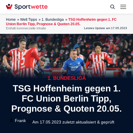
Home
Wett Tipps
1. Bundesliga
TSG Hoffenheim gegen 1. FC
Union Berlin Tipp, Prognose & Quoten 20.05.
Enthält kommerzielle Inhalte
Letztes Update am 17.05.2023
1. BUNDESLIGA
TSG Hoffenheim gegen 1.
FC Union Berlin Tipp,
Prognose & Quoten 20.05.
Frank
Am 17.05.2023 zuletzt aktualisiert & geprüft