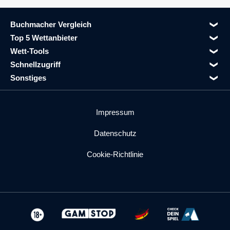
Buchmacher Vergleich
Top 5 Wettanbieter
Wett-Tools
Schnellzugriff
Sonstiges
Impressum
Datenschutz
Cookie-Richtlinie