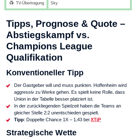
📺
TV-Übertragung
Sky
Tipps, Prognose & Quote –
Abstiegskampf vs.
Champions League
Qualifikation
Konventioneller Tipp
Der Gastgeber will und muss punkten. Hoffenheim wird
aggressiv zu Werke gehen. Es spielt keine Rolle, dass
Union in der Tabelle besser platziert ist.
In der zurückliegenden Spielzeit haben die Teams an
gleicher Stelle 2:2 unentschieden gespielt.
Tipp
: Doppelte Chance 1X – 1,43 bei
XTiP
Strategische Wette