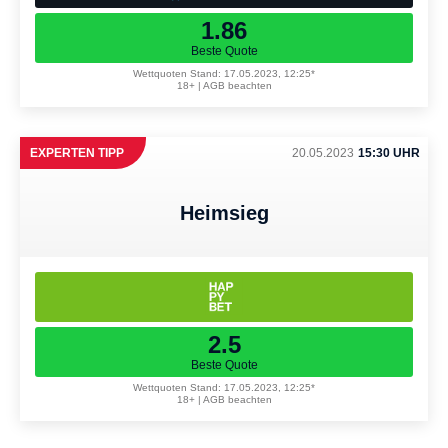
1.86
Beste Quote
Wettquoten Stand: 17.05.2023, 12:25*
18+ | AGB beachten
EXPERTEN TIPP
20.05.2023
15:30 UHR
Heimsieg
2.5
Beste Quote
Wettquoten Stand: 17.05.2023, 12:25*
18+ | AGB beachten