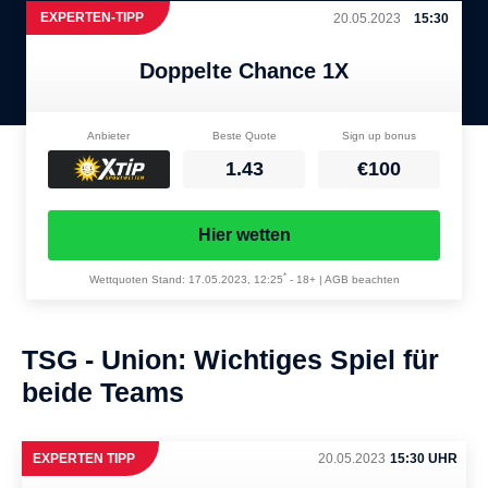
EXPERTEN-TIPP
20.05.2023
15:30
Doppelte Chance 1X
Anbieter
Beste Quote
Sign up bonus
1.43
€100
Hier wetten
*
Wettquoten Stand: 17.05.2023, 12:25
-
18+ | AGB beachten
TSG - Union: Wichtiges Spiel für
beide Teams
EXPERTEN TIPP
20.05.2023
15:30 UHR