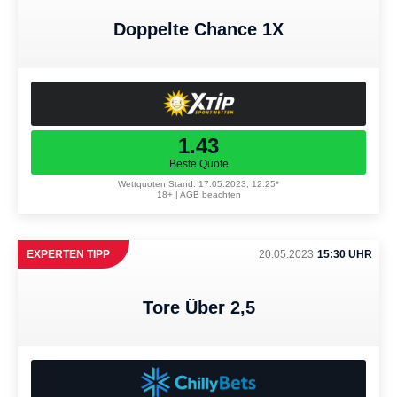
Doppelte Chance 1X
1.43
Beste Quote
Wettquoten Stand: 17.05.2023, 12:25*
18+ | AGB beachten
EXPERTEN TIPP
20.05.2023
15:30 UHR
Tore Über 2,5