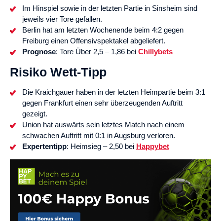
Im Hinspiel sowie in der letzten Partie in Sinsheim sind
jeweils vier Tore gefallen.
Berlin hat am letzten Wochenende beim 4:2 gegen
Freiburg einen Offensivspektakel abgeliefert.
Prognose
: Tore Über 2,5 – 1,86 bei
Chillybets
Risiko Wett-Tipp
Die Kraichgauer haben in der letzten Heimpartie beim 3:1
gegen Frankfurt einen sehr überzeugenden Auftritt
gezeigt.
Union hat auswärts sein letztes Match nach einem
schwachen Auftritt mit 0:1 in Augsburg verloren.
Expertentipp
: Heimsieg – 2,50 bei
Happybet