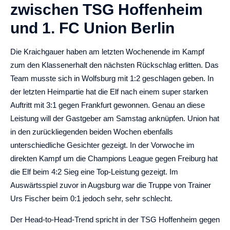
zwischen TSG Hoffenheim
und 1. FC Union Berlin
Die Kraichgauer haben am letzten Wochenende im Kampf
zum den Klassenerhalt den nächsten Rückschlag erlitten. Das
Team musste sich in Wolfsburg mit 1:2 geschlagen geben. In
der letzten Heimpartie hat die Elf nach einem super starken
Auftritt mit 3:1 gegen Frankfurt gewonnen. Genau an diese
Leistung will der Gastgeber am Samstag anknüpfen. Union hat
in den zurückliegenden beiden Wochen ebenfalls
unterschiedliche Gesichter gezeigt. In der Vorwoche im
direkten Kampf um die Champions League gegen Freiburg hat
die Elf beim 4:2 Sieg eine Top-Leistung gezeigt. Im
Auswärtsspiel zuvor in Augsburg war die Truppe von Trainer
Urs Fischer beim 0:1 jedoch sehr, sehr schlecht.
Der Head-to-Head-Trend spricht in der TSG Hoffenheim gegen