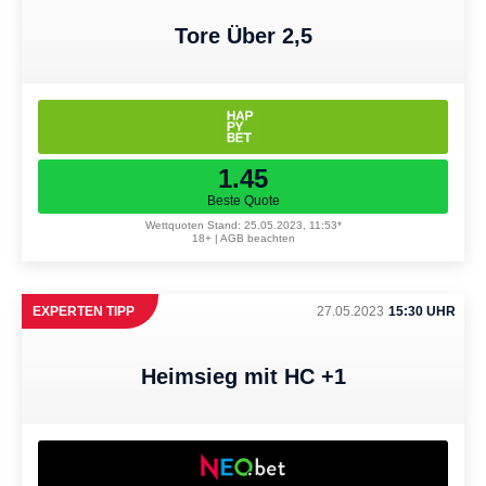
Tore Über 2,5
1.45
Beste Quote
Wettquoten Stand: 25.05.2023, 11:53*
18+ | AGB beachten
EXPERTEN TIPP
27.05.2023
15:30 UHR
Heimsieg mit HC +1