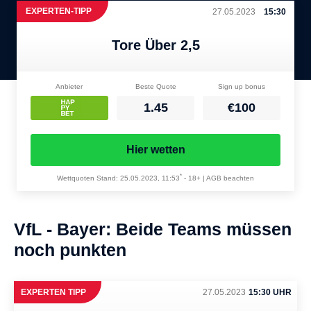
EXPERTEN-TIPP
27.05.2023
15:30
Tore Über 2,5
Anbieter
Beste Quote
Sign up bonus
1.45
€100
Hier wetten
*
Wettquoten Stand: 25.05.2023, 11:53
-
18+ | AGB beachten
VfL - Bayer: Beide Teams müssen
noch punkten
EXPERTEN TIPP
27.05.2023
15:30 UHR