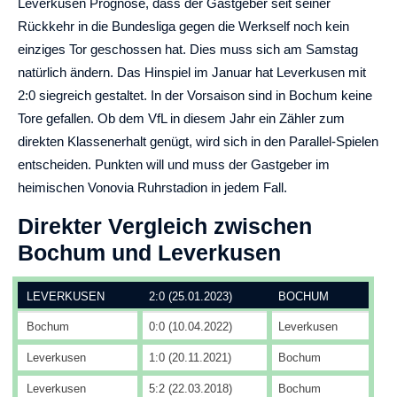
Leverkusen Prognose, dass der Gastgeber seit seiner
Rückkehr in die Bundesliga gegen die Werkself noch kein
einziges Tor geschossen hat. Dies muss sich am Samstag
natürlich ändern. Das Hinspiel im Januar hat Leverkusen mit
2:0 siegreich gestaltet. In der Vorsaison sind in Bochum keine
Tore gefallen. Ob dem VfL in diesem Jahr ein Zähler zum
direkten Klassenerhalt genügt, wird sich in den Parallel-Spielen
entscheiden. Punkten will und muss der Gastgeber im
heimischen Vonovia Ruhrstadion in jedem Fall.
Direkter Vergleich zwischen
Bochum und Leverkusen
LEVERKUSEN
2:0 (25.01.2023)
BOCHUM
Bochum
0:0 (10.04.2022)
Leverkusen
Leverkusen
1:0 (20.11.2021)
Bochum
Leverkusen
5:2 (22.03.2018)
Bochum