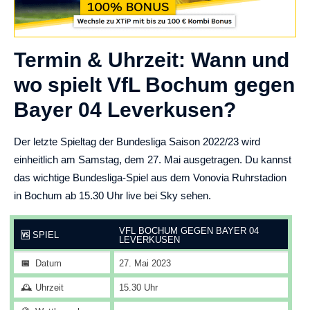
Termin & Uhrzeit: Wann und
wo spielt VfL Bochum gegen
Bayer 04 Leverkusen?
Der letzte Spieltag der Bundesliga Saison 2022/23 wird
einheitlich am Samstag, dem 27. Mai ausgetragen. Du kannst
das wichtige Bundesliga-Spiel aus dem Vonovia Ruhrstadion
in Bochum ab 15.30 Uhr live bei Sky sehen.
VFL BOCHUM GEGEN BAYER 04
🆚
SPIEL
LEVERKUSEN
📅
Datum
27. Mai 2023
🕰️ Uhrzeit
15.30 Uhr