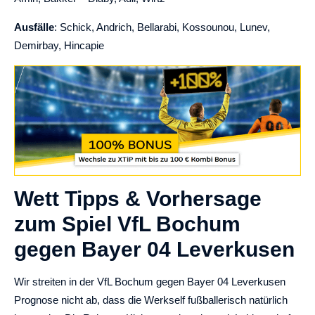
Ausfälle
: Schick, Andrich, Bellarabi, Kossounou, Lunev,
Demirbay, Hincapie
Wett Tipps & Vorhersage
zum Spiel VfL Bochum
gegen Bayer 04 Leverkusen
Wir streiten in der VfL Bochum gegen Bayer 04 Leverkusen
Prognose nicht ab, dass die Werkself fußballerisch natürlich