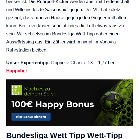
besser ist. Die Ruhrpott-Kicker werden aber mit Leidenschaft
und Wille ins letzte Saisonspiel gegen. Der VfL hat zuletzt
gezeigt, dass man zu Hause gegen jeden Gegner mithalten
kann. Bei Leverkusen scheint indes die Luft etwas raus zu
sein. Wir schließen im Bundesliga Wett Tipp daher einen
Auswärtssieg aus. Ein Zähler wird minimal im Vonovia
Ruhrstadion bleiben.
Unser Expertentipp:
Doppelte Chance 1X – 1,77 bei
Happybet
Bundesliga Wett Tipp Wett-Tipp