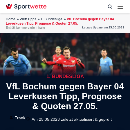
Home
Wett Tipps
1. Bundesliga
VfL Bochum gegen Bayer 04
Leverkusen Tipp, Prognose & Quoten 27.05.
Enthält kommerzielle Inhalte
Letztes Update am 25.05.2023
1. BUNDESLIGA
VfL Bochum gegen Bayer 04
Leverkusen Tipp, Prognose
& Quoten 27.05.
Frank
Am 25.05.2023 zuletzt aktualisiert & geprüft