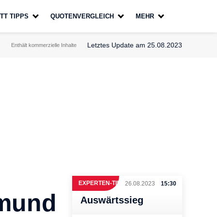
TT TIPPS
QUOTENVERGLEICH
MEHR
Letztes Update am 25.08.2023
Enthält kommerzielle Inhalte
EXPERTEN-TIPP
26.08.2023
15:30
tmund
Auswärtssieg