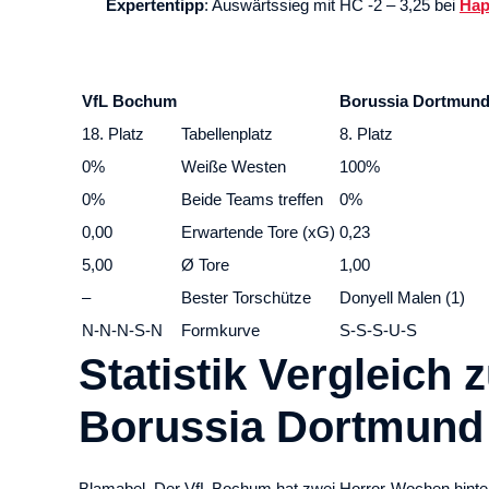
Expertentipp
: Auswärtssieg mit HC -2 – 3,25 bei
Hap
VfL Bochum
Borussia Dortmun
18. Platz
Tabellenplatz
8. Platz
0%
Weiße Westen
100%
0%
Beide Teams treffen
0%
0,00
Erwartende Tore (xG)
0,23
5,00
Ø Tore
1,00
–
Bester Torschütze
Donyell Malen (1)
N-N-N-S-N
Formkurve
S-S-S-U-S
Statistik Vergleic
Borussia Dortmun
Blamabel. Der VfL Bochum hat zwei Horror-Wochen hinter