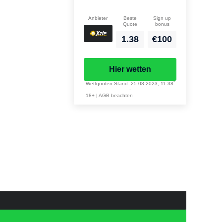
Anbieter
Beste
Sign up
Quote
bonus
1.38
€100
Hier wetten
*
Wettquoten Stand: 25.08.2023, 11:38
-
18+ | AGB beachten