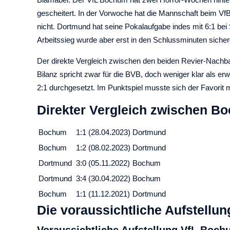
gescheitert. In der Vorwoche hat die Mannschaft beim VfB
nicht. Dortmund hat seine Pokalaufgabe indes mit 6:1 be
Arbeitssieg wurde aber erst in den Schlussminuten siche
Der direkte Vergleich zwischen den beiden Revier-Nachb
Bilanz spricht zwar für die BVB, doch weniger klar als e
2:1 durchgesetzt. Im Punktspiel musste sich der Favori
Direkter Vergleich zwischen 
Bochum
1:1 (28.04.2023)
Dortmund
Bochum
1:2 (08.02.2023)
Dortmund
Dortmund
3:0 (05.11.2022)
Bochum
Dortmund
3:4 (30.04.2022)
Bochum
Bochum
1:1 (11.12.2021)
Dortmund
Die voraussichtliche Aufstell