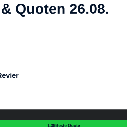
 & Quoten 26.08.
Revier
1.38
Beste Quote