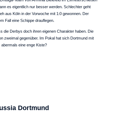
ann es eigentlich nur besser werden. Schlechter geht
zeh aus Köln in der Vorwoche mit 1:0 gewonnen. Der
m Fall eine Schippe drauflegen.
s die Derbys doch ihren eigenen Charakter haben. Die
dion zweimal gegenüber. Im Pokal hat sich Dortmund mit
y abermals eine enge Kiste?
russia Dortmund