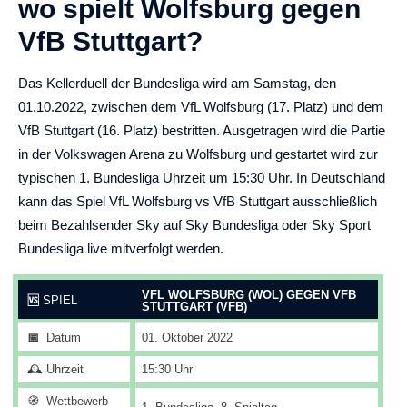
wo spielt Wolfsburg gegen
VfB Stuttgart?
Das Kellerduell der Bundesliga wird am Samstag, den
01.10.2022, zwischen dem VfL Wolfsburg (17. Platz) und dem
VfB Stuttgart (16. Platz) bestritten. Ausgetragen wird die Partie
in der Volkswagen Arena zu Wolfsburg und gestartet wird zur
typischen 1. Bundesliga Uhrzeit um 15:30 Uhr. In Deutschland
kann das Spiel VfL Wolfsburg vs VfB Stuttgart ausschließlich
beim Bezahlsender Sky auf Sky Bundesliga oder Sky Sport
Bundesliga live mitverfolgt werden.
VFL WOLFSBURG (WOL) GEGEN VFB
🆚
SPIEL
STUTTGART (VFB)
📅
Datum
01. Oktober 2022
🕰️ Uhrzeit
15:30 Uhr
🧭
Wettbewerb