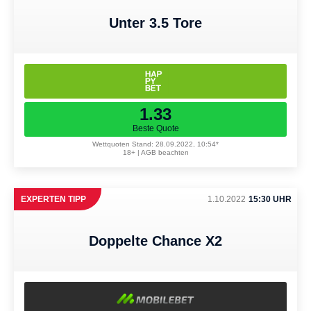
Unter 3.5 Tore
1.33
Beste Quote
Wettquoten Stand: 28.09.2022, 10:54*
18+ | AGB beachten
EXPERTEN TIPP
1.10.2022
15:30 UHR
Doppelte Chance X2