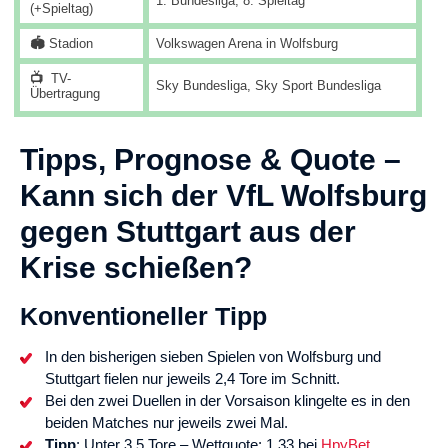
1. Bundesliga, 8. Spieltag
(+Spieltag)
🏟️
Stadion
Volkswagen Arena in Wolfsburg
📺
TV-
Sky Bundesliga, Sky Sport Bundesliga
Übertragung
Tipps, Prognose & Quote –
Kann sich der VfL Wolfsburg
gegen Stuttgart aus der
Krise schießen?
Konventioneller Tipp
In den bisherigen sieben Spielen von Wolfsburg und
Stuttgart fielen nur jeweils 2,4 Tore im Schnitt.
Bei den zwei Duellen in der Vorsaison klingelte es in den
beiden Matches nur jeweils zwei Mal.
Tipp
: Unter 3.5 Tore – Wettquote: 1,33 bei
HpyBet