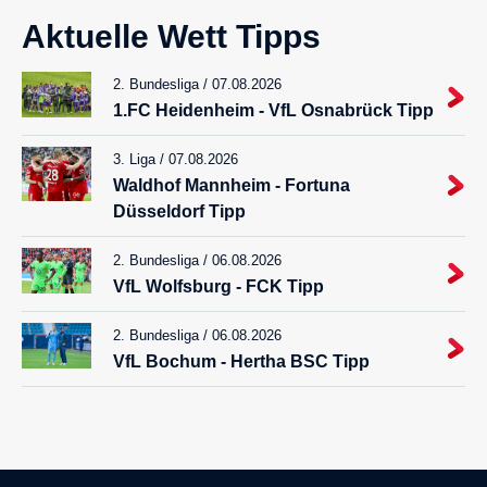
Aktuelle Wett Tipps
2. Bundesliga / 07.08.2026
1.FC Heidenheim - VfL Osnabrück Tipp
3. Liga / 07.08.2026
Waldhof Mannheim - Fortuna
Düsseldorf Tipp
2. Bundesliga / 06.08.2026
VfL Wolfsburg - FCK Tipp
2. Bundesliga / 06.08.2026
VfL Bochum - Hertha BSC Tipp