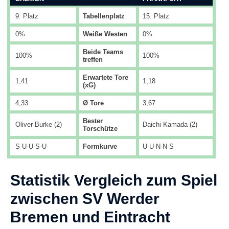
9. Platz
Tabellenplatz
15. Platz
0%
Weiße Westen
0%
Beide Teams
100%
100%
treffen
Erwartete Tore
1,41
1,18
(xG)
4,33
Ø Tore
3,67
Bester
Oliver Burke (2)
Daichi Kamada (2)
Torschütze
S-U-U-S-U
Formkurve
U-U-N-N-S
Statistik Vergleich zum Spiel
zwischen SV Werder
Bremen und Eintracht