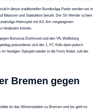
ich dieser traditionellen Bundesliga Partie werden wir in
f Bilanzen und Statistiken beruht. Der SV Werder schien
Bundesliga Heimspiel mit 4:0. Am vergangenen
e hindeuten könnte.
n gegen Borussia Dortmund und den VfL Wolfsburg
ieltag präsentierte sich der 1. FC Köln dann jedoch
 heutigen Topspiel wieder in die Form findet, soll der
der Bremen gegen
stätte ist das Weserstadion zu Bremen und los geht es