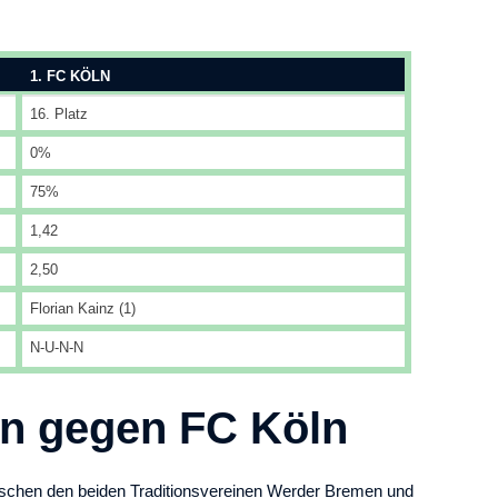
1. FC KÖLN
16. Platz
0%
75%
1,42
2,50
Florian Kainz (1)
N-U-N-N
en gegen FC Köln
wischen den beiden Traditionsvereinen Werder Bremen und