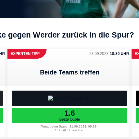
e gegen Werder zurück in die Spur?
UHR
EXPERTEN TIPP
23.09.2023
18:30 UHR
E
Beide Teams treffen
1.6
Beste Quote
Wettquoten Stand: 21.09.2023, 09:31*
18+ | AGB beachten