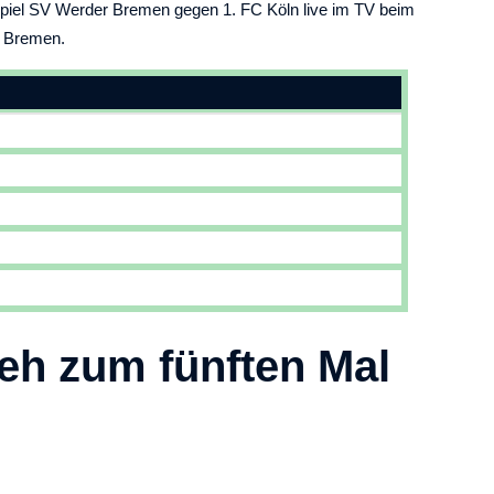
s Spiel SV Werder Bremen gegen 1. FC Köln live im TV beim
s Bremen.
zeh zum fünften Mal