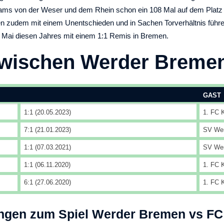
eams von der Weser und dem Rhein schon ein 108 Mal auf dem Platz g
ten zudem mit einem Unentschieden und in Sachen Torverhältnis führe
 Mai diesen Jahres mit einem 1:1 Remis in Bremen.
 zwischen Werder Bremen
GAST
1:1 (20.05.2023)
1. FC 
7:1 (21.01.2023)
SV Wer
1:1 (07.03.2021)
SV Wer
1:1 (06.11.2020)
1. FC 
6:1 (27.06.2020)
1. FC 
lungen zum Spiel Werder Bremen vs FC