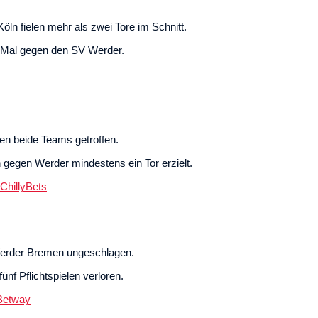
ln fielen mehr als zwei Tore im Schnitt.
t Mal gegen den SV Werder.
en beide Teams getroffen.
 gegen Werder mindestens ein Tor erzielt.
ChillyBets
 Werder Bremen ungeschlagen.
f Pflichtspielen verloren.
Betway