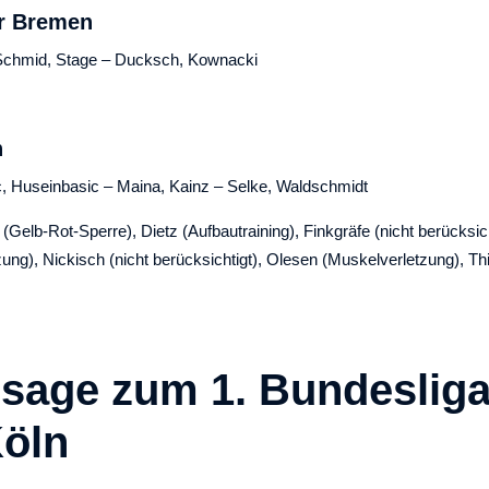
er Bremen
– Schmid, Stage – Ducksch, Kownacki
n
, Huseinbasic – Maina, Kainz – Selke, Waldschmidt
 (Gelb-Rot-Sperre), Dietz (Aufbautraining), Finkgräfe (nicht berücksi
zung), Nickisch (nicht berücksichtigt), Olesen (Muskelverletzung), Th
rsage zum 1. Bundesliga
öln