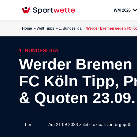
WM 2026
Home
Wett Tipps
1. Bundesliga
Werder Bremen gegen FC Köl
1. BUNDESLIGA
Werder Bremen
FC Köln Tipp, 
& Quoten 23.09.
Tim
Am 21.09.2023 zuletzt aktualisiert & geprüft