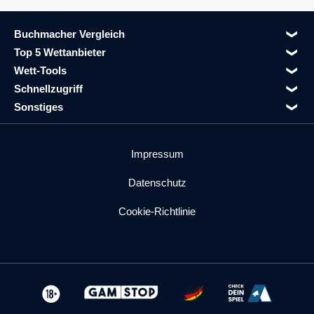
Buchmacher Vergleich
Top 5 Wettanbieter
Wett-Tools
Schnellzugriff
Sonstiges
Impressum
Datenschutz
Cookie-Richtlinie