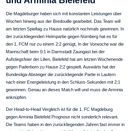
und Arminia Bielefeld
Die Magdeburger haben sich mit konstanten Leistungen über
Wochen hinweg aus der Bredouille gearbeitet. Das Team will
am letzten Spieltag zu Hause natürlich nochmals gewinnen. In
der zurückliegenden Heimpartie gegen Nürnberg hat es für
den 1. FCM nur zu einem 2:2 genügt, In der Vorwoche war die
Mannschaft beim 0:1 in Darmstadt Zaungast bei der
Aufstiegsfeier der Lilien. Bielefeld hat am letzten Wochenende
gegen Paderborn zu Hause 2:2 gespielt. Auswärts hat der
Bundesliga-Absteiger die zurückliegende Partie in Lautern
nach einer Energieleistung in den Schluss-Sekunden mit 2:1
gewonnen. Genau an dieses Match will und muss die Arminia
anknüpfen.
Der Head-to-Head Vergleich ist für die 1. FC Magdeburg
gegen Arminia Bielefeld Prognose nicht sonderlich relevant.
Die Teams haben in den zurückliegenden Jahren fast immer in