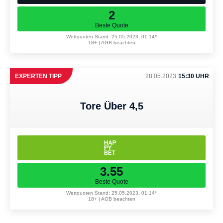
2
Beste Quote
Wettquoten Stand: 25.05.2023, 01:14*
18+ | AGB beachten
EXPERTEN TIPP
28.05.2023
15:30 UHR
Tore Über 4,5
3.55
Beste Quote
Wettquoten Stand: 25.05.2023, 01:14*
18+ | AGB beachten