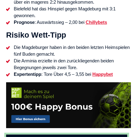
über ein mageres 2:2 hinausgekommen.
Bielefeld hat das Hinspiel gegen Magdeburg mit 3:1
gewonnen.
Prognose
: Auswärtssieg – 2,00 bei
Chillybets
Risiko Wett-Tipp
Die Magdeburger haben in den beiden letzten Heimspielen
fünf Buden gemacht.
Die Arminia erzielte in den zurückliegenden beiden
Begegnungen jeweils zwei Tore.
Expertentipp
: Tore Über 4,5 – 3,55 bei
Happybet