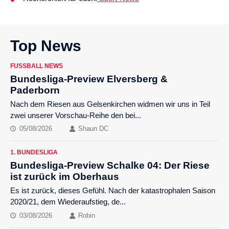
Top News
FUSSBALL NEWS
Bundesliga-Preview Elversberg &
Paderborn
Nach dem Riesen aus Gelsenkirchen widmen wir uns in Teil
zwei unserer Vorschau-Reihe den bei...
05/08/2026
Shaun DC
1. BUNDESLIGA
Bundesliga-Preview Schalke 04: Der Riese
ist zurück im Oberhaus
Es ist zurück, dieses Gefühl. Nach der katastrophalen Saison
2020/21, dem Wiederaufstieg, de...
03/08/2026
Robin