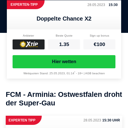
EXPERTEN-TIPP
28.05.2023
15:30
Doppelte Chance X2
Anbieter
Beste Quote
Sign up bonus
1.35
€100
Hier wetten
*
Wettquoten Stand: 25.05.2023, 01:14
-
18+ | AGB beachten
FCM - Arminia: Ostwestfalen droht
der Super-Gau
EXPERTEN TIPP
28.05.2023
15:30 UHR