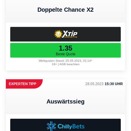
Doppelte Chance X2
1.35
Beste Quote
Wettquoten Stand: 25.05.2023, 01:14*
18+ | AGB beachten
EXPERTEN TIPP
28.05.2023
15:30 UHR
Auswärtssieg