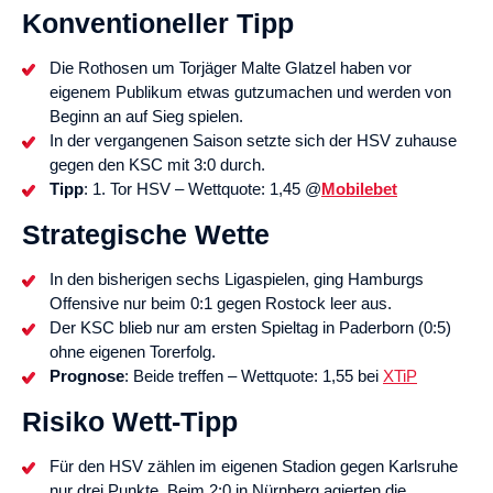
Konventioneller Tipp
Die Rothosen um Torjäger Malte Glatzel haben vor
eigenem Publikum etwas gutzumachen und werden von
Beginn an auf Sieg spielen.
In der vergangenen Saison setzte sich der HSV zuhause
gegen den KSC mit 3:0 durch.
Tipp
: 1. Tor HSV – Wettquote: 1,45 @
Mobilebet
Strategische Wette
In den bisherigen sechs Ligaspielen, ging Hamburgs
Offensive nur beim 0:1 gegen Rostock leer aus.
Der KSC blieb nur am ersten Spieltag in Paderborn (0:5)
ohne eigenen Torerfolg.
Prognose
: Beide treffen – Wettquote: 1,55 bei
XTiP
Risiko Wett-Tipp
Für den HSV zählen im eigenen Stadion gegen Karlsruhe
nur drei Punkte. Beim 2:0 in Nürnberg agierten die