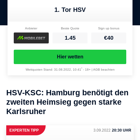
1. Tor HSV
Anbieter
Beste Quote
Sign up bonus
1.45
€40
Hier wetten
*
Wettquoten Stand: 31.08.2022, 10:41
-
18+ | AGB beachten
HSV-KSC: Hamburg benötigt den
zweiten Heimsieg gegen starke
Karlsruher
EXPERTEN TIPP
3.09.2022
20:30 UHR