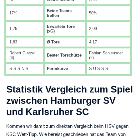
Beide Teams
17%
50%
treffen
Erwartete Tore
1,75
2,09
(xG)
1,83
Ø Tore
4,17
Robert Glatzel
Fabian Schleusner
Bester Torschütze
(4)
(2)
S-S-S-N-S
Formkurve
S-U-S-S-S
Statistik Vergleich zum Spiel
zwischen Hamburger SV
und Karlsruher SC
Kommen wir damit zum direkten Vergleich beim HSV gegen
KSC Wett-Tipp. Wie bereist geschrieben hat das Team von