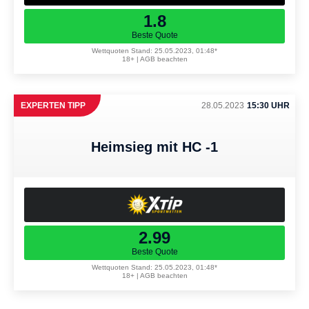
1.8
Beste Quote
Wettquoten Stand: 25.05.2023, 01:48*
18+ | AGB beachten
EXPERTEN TIPP
28.05.2023
15:30 UHR
Heimsieg mit HC -1
2.99
Beste Quote
Wettquoten Stand: 25.05.2023, 01:48*
18+ | AGB beachten