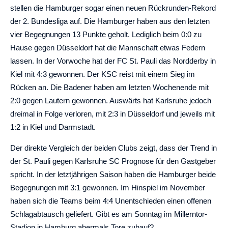
stellen die Hamburger sogar einen neuen Rückrunden-Rekord
der 2. Bundesliga auf. Die Hamburger haben aus den letzten
vier Begegnungen 13 Punkte geholt. Lediglich beim 0:0 zu
Hause gegen Düsseldorf hat die Mannschaft etwas Federn
lassen. In der Vorwoche hat der FC St. Pauli das Nordderby in
Kiel mit 4:3 gewonnen. Der KSC reist mit einem Sieg im
Rücken an. Die Badener haben am letzten Wochenende mit
2:0 gegen Lautern gewonnen. Auswärts hat Karlsruhe jedoch
dreimal in Folge verloren, mit 2:3 in Düsseldorf und jeweils mit
1:2 in Kiel und Darmstadt.
Der direkte Vergleich der beiden Clubs zeigt, dass der Trend in
der St. Pauli gegen Karlsruhe SC Prognose für den Gastgeber
spricht. In der letztjährigen Saison haben die Hamburger beide
Begegnungen mit 3:1 gewonnen. Im Hinspiel im November
haben sich die Teams beim 4:4 Unentschieden einen offenen
Schlagabtausch geliefert. Gibt es am Sonntag im Millerntor-
Stadion in Hamburg abermals Tore zuhauf?