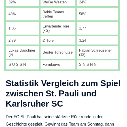
39%
Weiße Westen
24%
Beide Teams
48%
58%
treffen
Erwartende Tore
1,85
1,77
(xG)
2,79
Ø Tore
3,24
Lukas Daschner
Fabian Schleusener
Bester Torschütze
(9)
(12)
S-U-S-S-N
Formkurve
S-N-S-N-N
Statistik Vergleich zum Spiel
zwischen St. Pauli und
Karlsruher SC
Der FC St. Pauli hat seine stärkste Rückrunde in der
Geschichte gespielt. Gewinnt das Team am Sonntag, dann