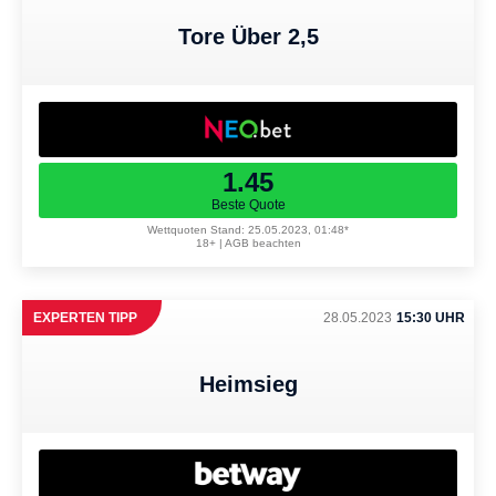
Tore Über 2,5
1.45
Beste Quote
Wettquoten Stand: 25.05.2023, 01:48*
18+ | AGB beachten
EXPERTEN TIPP
28.05.2023
15:30 UHR
Heimsieg