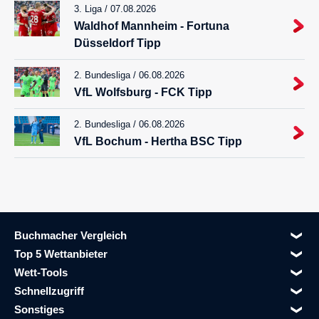
3. Liga / 07.08.2026
Waldhof Mannheim - Fortuna
Düsseldorf Tipp
2. Bundesliga / 06.08.2026
VfL Wolfsburg - FCK Tipp
2. Bundesliga / 06.08.2026
VfL Bochum - Hertha BSC Tipp
Buchmacher Vergleich
Top 5 Wettanbieter
Wett-Tools
Schnellzugriff
Sonstiges