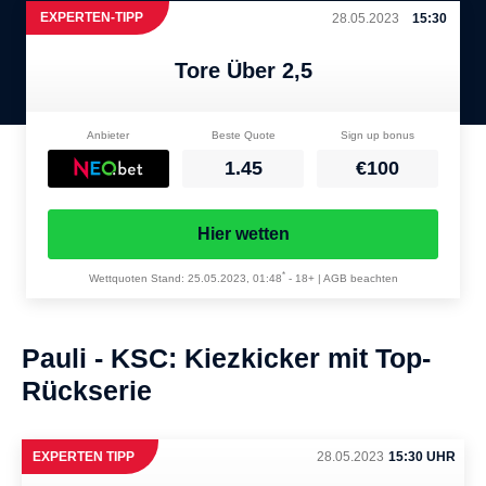
EXPERTEN-TIPP
28.05.2023
15:30
Tore Über 2,5
Anbieter
Beste Quote
Sign up bonus
1.45
€100
Hier wetten
*
Wettquoten Stand: 25.05.2023, 01:48
-
18+ | AGB beachten
Pauli - KSC: Kiezkicker mit Top-
Rückserie
EXPERTEN TIPP
28.05.2023
15:30 UHR