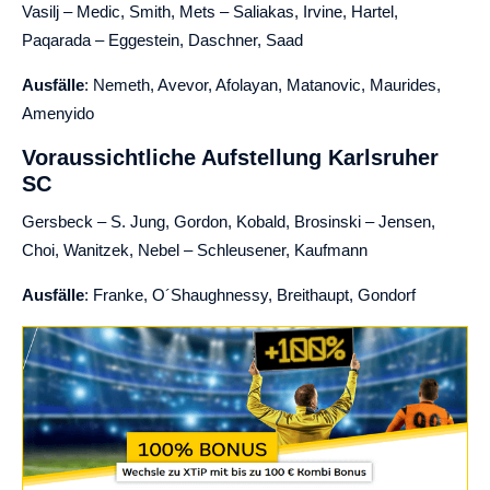
Vasilj – Medic, Smith, Mets – Saliakas, Irvine, Hartel,
Paqarada – Eggestein, Daschner, Saad
Ausfälle
: Nemeth, Avevor, Afolayan, Matanovic, Maurides,
Amenyido
Voraussichtliche Aufstellung Karlsruher
SC
Gersbeck – S. Jung, Gordon, Kobald, Brosinski – Jensen,
Choi, Wanitzek, Nebel – Schleusener, Kaufmann
Ausfälle
: Franke, O´Shaughnessy, Breithaupt, Gondorf