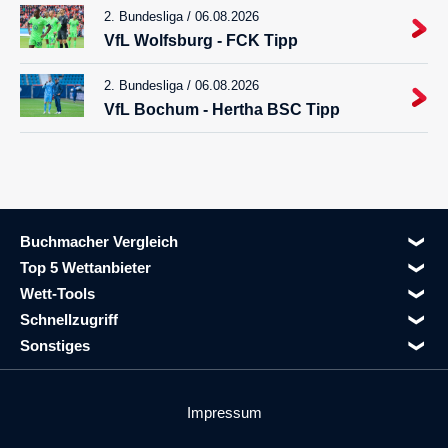
2. Bundesliga / 06.08.2026
VfL Wolfsburg - FCK Tipp
2. Bundesliga / 06.08.2026
VfL Bochum - Hertha BSC Tipp
Buchmacher Vergleich
Top 5 Wettanbieter
Wett-Tools
Schnellzugriff
Sonstiges
Impressum