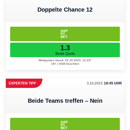
Doppelte Chance 12
1.3
Beste Quote
Wettquoten Stand: 02.10.2023, 12:23*
18+ | AGB beachten
EXPERTEN TIPP
3.10.2023
18:45 UHR
Beide Teams treffen – Nein