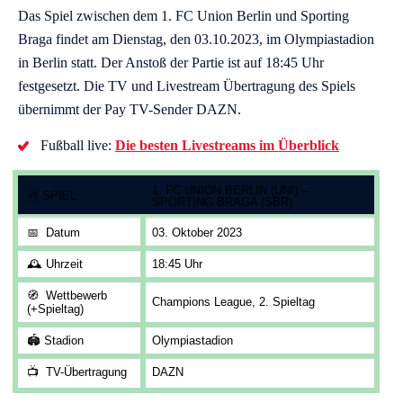
Das Spiel zwischen dem 1. FC Union Berlin und Sporting
Braga findet am Dienstag, den 03.10.2023, im Olympiastadion
in Berlin statt. Der Anstoß der Partie ist auf 18:45 Uhr
festgesetzt. Die TV und Livestream Übertragung des Spiels
übernimmt der Pay TV-Sender DAZN.
Fußball live:
Die besten Livestreams im Überblick
1. FC UNION BERLIN (UNI) –
🆚
SPIEL
SPORTING BRAGA (SBR)
📅
Datum
03. Oktober 2023
🕰️
Uhrzeit
18:45 Uhr
🧭
Wettbewerb
Champions League, 2. Spieltag
(+Spieltag)
🏟️
Stadion
Olympiastadion
📺
TV-Übertragung
DAZN