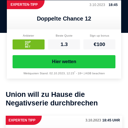
EXPERTEN-TIPP
3.10.2023
18:45
Doppelte Chance 12
Anbieter
Beste Quote
Sign up bonus
1.3
€100
Hier wetten
*
Wettquoten Stand: 02.10.2023, 12:23
-
18+ | AGB beachten
Union will zu Hause die
Negativserie durchbrechen
EXPERTEN TIPP
3.10.2023
18:45 UHR