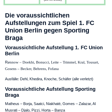
Die voraussichtlichen
Aufstellungen zum Spiel 1. FC
Union Berlin gegen Sporting
Braga
Voraussichtliche Aufstellung 1. FC Union
Berlin
R
ø
nnow – Doekhi, Bonucci, Leite – Trimmel, Kral, Tousart,
Gosens – Becker, Behrens, Fofana
Ausfälle: Dehl, Khedira, Knoche, Schäfer (alle verletzt)
Voraussichtliche Aufstellung Sporting
Braga
Matheus – Borja, Saatci, Niakhaté, Gomes – Zalazar, Al
Musrati – Djalo, Pizzi, Horta – Banza