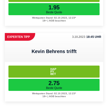
1.95
Beste Quote
Wettquoten Stand: 02.10.2023, 12:23*
18+ | AGB beachten
EXPERTEN TIPP
3.10.2023
18:45 UHR
Kevin Behrens trifft
2.75
Beste Quote
Wettquoten Stand: 02.10.2023, 12:23*
18+ | AGB beachten