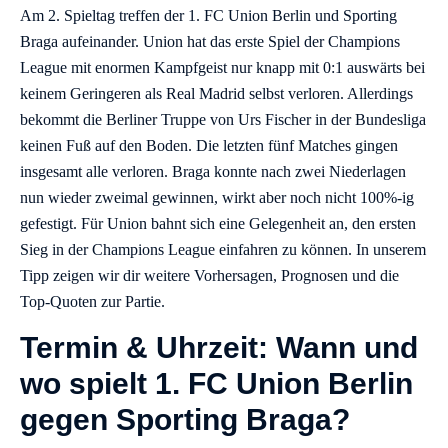
Am 2. Spieltag treffen der 1. FC Union Berlin und Sporting
Braga aufeinander. Union hat das erste Spiel der Champions
League mit enormen Kampfgeist nur knapp mit 0:1 auswärts bei
keinem Geringeren als Real Madrid selbst verloren. Allerdings
bekommt die Berliner Truppe von Urs Fischer in der Bundesliga
keinen Fuß auf den Boden. Die letzten fünf Matches gingen
insgesamt alle verloren. Braga konnte nach zwei Niederlagen
nun wieder zweimal gewinnen, wirkt aber noch nicht 100%-ig
gefestigt. Für Union bahnt sich eine Gelegenheit an, den ersten
Sieg in der Champions League einfahren zu können. In unserem
Tipp zeigen wir dir weitere Vorhersagen, Prognosen und die
Top-Quoten zur Partie.
Termin & Uhrzeit: Wann und
wo spielt 1. FC Union Berlin
gegen Sporting Braga?