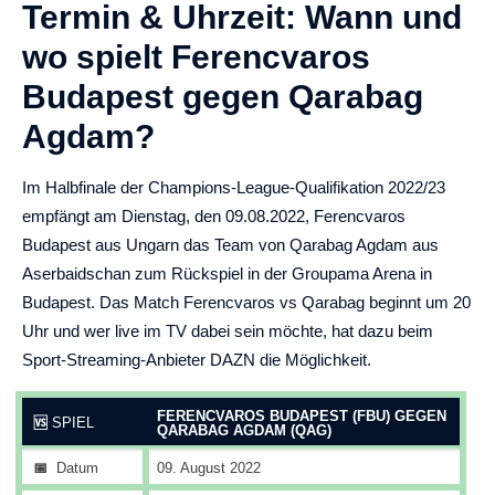
Termin & Uhrzeit: Wann und
wo spielt Ferencvaros
Budapest gegen Qarabag
Agdam?
Im Halbfinale der Champions-League-Qualifikation 2022/23
empfängt am Dienstag, den 09.08.2022, Ferencvaros
Budapest aus Ungarn das Team von Qarabag Agdam aus
Aserbaidschan zum Rückspiel in der Groupama Arena in
Budapest. Das Match Ferencvaros vs Qarabag beginnt um 20
Uhr und wer live im TV dabei sein möchte, hat dazu beim
Sport-Streaming-Anbieter DAZN die Möglichkeit.
FERENCVAROS BUDAPEST (FBU) GEGEN
🆚
SPIEL
QARABAG AGDAM (QAG)
📅
Datum
09. August 2022