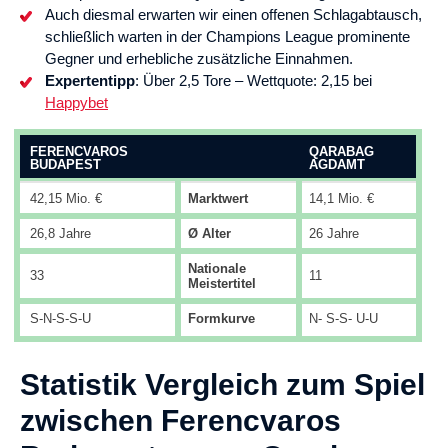
Auch diesmal erwarten wir einen offenen Schlagabtausch,
schließlich warten in der Champions League prominente
Gegner und erhebliche zusätzliche Einnahmen.
Expertentipp
: Über 2,5 Tore –
Wettquote: 2,15 bei
Happybet
FERENCVAROS
QARABAG
BUDAPEST
AGDAMT
42,15 Mio. €
Marktwert
14,1 Mio. €
26,8 Jahre
Ø Alter
26 Jahre
Nationale
33
11
Meistertitel
S-N-S-S-U
Formkurve
N- S-S- U-U
Statistik Vergleich zum Spiel
zwischen Ferencvaros