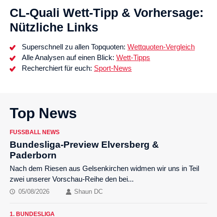
CL-Quali Wett-Tipp & Vorhersage:
Nützliche Links
Superschnell zu allen Topquoten:
Wettquoten-Vergleich
Alle Analysen auf einen Blick:
Wett-Tipps
Recherchiert für euch:
Sport-News
Top News
FUSSBALL NEWS
Bundesliga-Preview Elversberg &
Paderborn
Nach dem Riesen aus Gelsenkirchen widmen wir uns in Teil
zwei unserer Vorschau-Reihe den bei...
05/08/2026
Shaun DC
1. BUNDESLIGA