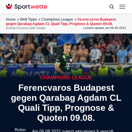
Home
Wett Tipps
Champions League
Ferencvaros Budapest
gegen Qarabag Agdam CL Quali Tipp, Prognose & Quoten 09.08.
Enthält kommerzielle Inhalte
Letztes Update am 06.08.2022
CHAMPIONS LEAGUE
Ferencvaros Budapest
gegen Qarabag Agdam CL
Quali Tipp, Prognose &
Quoten 09.08.
Robin
Am 06.08.2022 zuletzt aktualisiert & geprüft