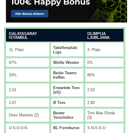
GALATASARAY
OLIMPIJA
ISTANBUL
LJUBLJANA
Tabellenplatz
11. Platz
3. Platz
Liga
67%
Weiße Westen
0%
Beide Teams
33%
80%
treffen
Erwartete Tore
2,51
2,02
(xG)
2,67
Ø Tore
2,80
Bester
Timi Max Elsnik
Dries Mertens (2)
Torschütze
(3)
U-S-S-U-N
BL Formkurve
S-N-S-S-U