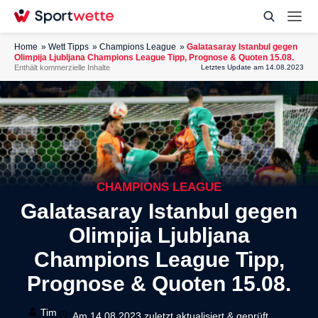
Home
Wett Tipps
Champions League
Galatasaray Istanbul gegen
Olimpija Ljubljana Champions League Tipp, Prognose & Quoten 15.08.
Enthält kommerzielle Inhalte
Letztes Update am 14.08.2023
CHAMPIONS LEAGUE
Galatasaray Istanbul gegen
Olimpija Ljubljana
Champions League Tipp,
Prognose & Quoten 15.08.
Tim
Am 14.08.2023 zuletzt aktualisiert & geprüft