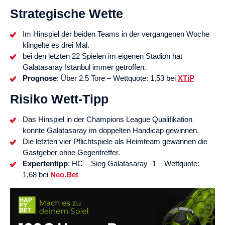
Strategische Wette
Im Hinspiel der beiden Teams in der vergangenen Woche
klingelte es drei Mal.
bei den letzten 22 Spielen im eigenen Stadion hat
Galatasaray Istanbul immer getroffen.
Prognose
: Über 2.5 Tore – Wettquote: 1,53 bei
XTiP
Risiko Wett-Tipp
Das Hinspiel in der Champions League Qualifikation
konnte Galatasaray im doppelten Handicap gewinnen.
Die letzten vier Pflichtspiele als Heimteam gewannen die
Gastgeber ohne Gegentreffer.
Expertentipp
: HC – Sieg Galatasaray -1 – Wettquote:
1,68 bei
Neo.Bet