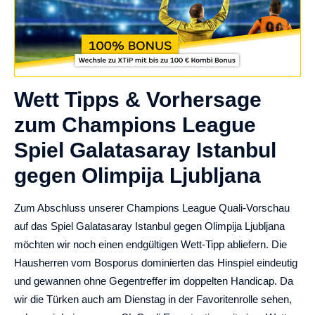
Wett Tipps & Vorhersage
zum Champions League
Spiel Galatasaray Istanbul
gegen Olimpija Ljubljana
Zum Abschluss unserer Champions League Quali-Vorschau
auf das Spiel Galatasaray Istanbul gegen Olimpija Ljubljana
möchten wir noch einen endgültigen Wett-Tipp abliefern. Die
Hausherren vom Bosporus dominierten das Hinspiel eindeutig
und gewannen ohne Gegentreffer im doppelten Handicap. Da
wir die Türken auch am Dienstag in der Favoritenrolle sehen,