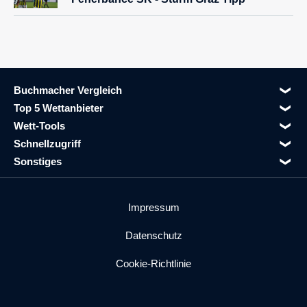
Buchmacher Vergleich
Top 5 Wettanbieter
Wett-Tools
Schnellzugriff
Sonstiges
Impressum
Datenschutz
Cookie-Richtlinie