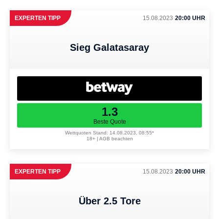
EXPERTEN TIPP
15.08.2023
20:00 UHR
Sieg Galatasaray
1.3
Beste Quote
Wettquoten Stand: 14.08.2023, 08:55*
18+ | AGB beachten
EXPERTEN TIPP
15.08.2023
20:00 UHR
Über 2.5 Tore