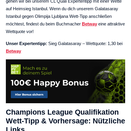
gehen wir bei unserem CL Quali Expertentipp mit einer Wette
auf Heimsieg Istanbul. Wenn du dich unserem Galatasaray
Istanbul gegen Olimpija Ljubljana Wett-Tipp anschließen
möchtest, findest du beim Buchmacher
Betway
eine attraktive
Wettquote vor!
Unser Expertentipp:
Sieg Galatasaray – Wettquote: 1,30 bei
Betway
Champions League Qualifikation
Wett-Tipp & Vorhersage: Nützliche
Links