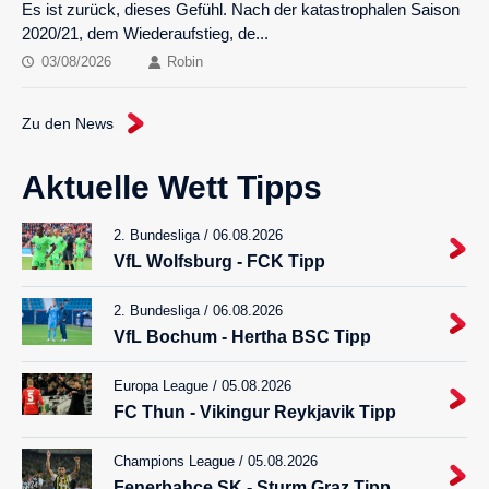
Es ist zurück, dieses Gefühl. Nach der katastrophalen Saison
2020/21, dem Wiederaufstieg, de...
03/08/2026
Robin
Zu den News
Aktuelle Wett Tipps
2. Bundesliga / 06.08.2026
VfL Wolfsburg - FCK Tipp
2. Bundesliga / 06.08.2026
VfL Bochum - Hertha BSC Tipp
Europa League / 05.08.2026
FC Thun - Vikingur Reykjavik Tipp
Champions League / 05.08.2026
Fenerbahce SK - Sturm Graz Tipp