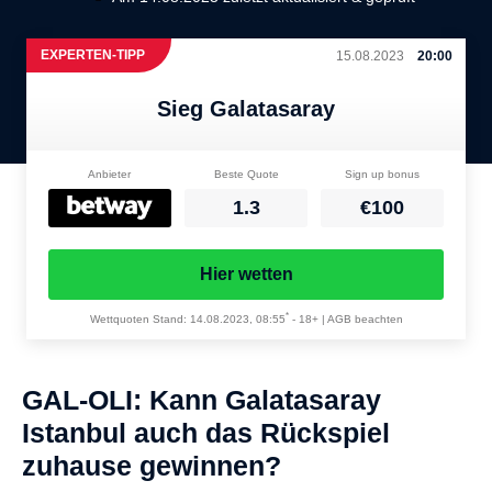
EXPERTEN-TIPP
15.08.2023
20:00
Sieg Galatasaray
Anbieter
Beste Quote
Sign up bonus
1.3
€100
Hier wetten
*
Wettquoten Stand: 14.08.2023, 08:55
-
18+ | AGB beachten
GAL-OLI: Kann Galatasaray
Istanbul auch das Rückspiel
zuhause gewinnen?