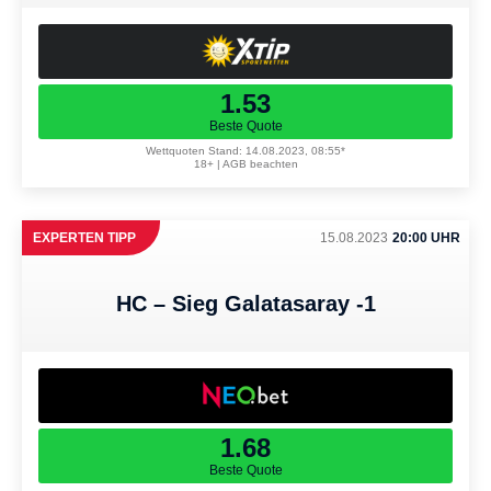
1.53
Beste Quote
Wettquoten Stand: 14.08.2023, 08:55*
18+ | AGB beachten
EXPERTEN TIPP
15.08.2023
20:00 UHR
HC – Sieg Galatasaray -1
1.68
Beste Quote