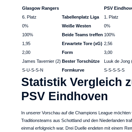
Glasgow Rangers
PSV Eindhov
6. Platz
Tabellenplatz Liga
1. Platz
0%
Weiße Westen
0%
100%
Beide Teams treffen
100%
1,95
Erwartete Tore (xG)
2,56
2,00
Form
3,00
James Tavernier (2)
Bester Torschütze
Luuk de Jong 
S-U-S-S-N
Formkurve
S-S-S-S-S
Statistik Vergleic
PSV Eindhoven
In unserer Vorschau auf die Champions League möchten 
Traditionsteams aus Schottland und den Niederlanden traf
einmal erfolgreich war. Drei Duelle endeten mit einem R