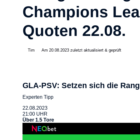
Champions Lea
Quoten 22.08.
Tim
Am 20.08.2023 zuletzt aktualisiert & geprüft
GLA-PSV: Setzen sich die Rang
Experten Tipp
22.08.2023
21:00 UHR
Über 1.5 Tore