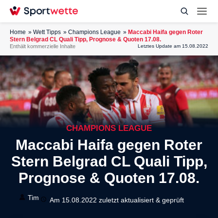
Home
Wett Tipps
Champions League
Maccabi Haifa gegen Roter
Stern Belgrad CL Quali Tipp, Prognose & Quoten 17.08.
Enthält kommerzielle Inhalte
Letztes Update am 15.08.2022
CHAMPIONS LEAGUE
Maccabi Haifa gegen Roter
Stern Belgrad CL Quali Tipp,
Prognose & Quoten 17.08.
Tim
Am 15.08.2022 zuletzt aktualisiert & geprüft