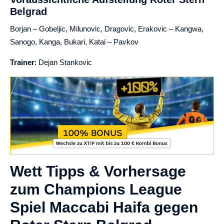
Belgrad
Borjan – Gobeljic, Milunovic, Dragovic, Erakovic – Kangwa,
Sanogo, Kanga, Bukari, Katai – Pavkov
Trainer
: Dejan Stankovic
Wett Tipps & Vorhersage
zum Champions League
Spiel Maccabi Haifa gegen