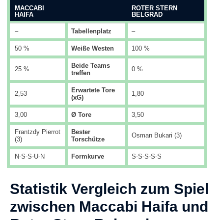
MACCABI
ROTER STERN
HAIFA
BELGRAD
–
Tabellenplatz
–
50 %
Weiße Westen
100 %
Beide Teams
25 %
0 %
treffen
Erwartete Tore
2,53
1,80
(xG)
3,00
Ø Tore
3,50
Frantzdy Pierrot
Bester
Osman Bukari (3)
(3)
Torschütze
N-S-S-U-N
Formkurve
S-S-S-S-S
Statistik Vergleich zum Spiel
zwischen Maccabi Haifa und