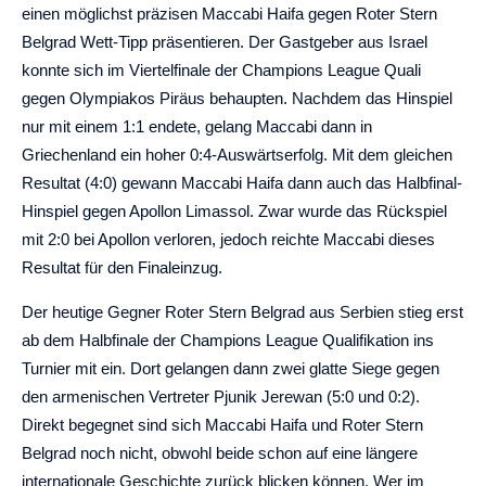
einen möglichst präzisen Maccabi Haifa gegen Roter Stern
Belgrad Wett-Tipp präsentieren. Der Gastgeber aus Israel
konnte sich im Viertelfinale der Champions League Quali
gegen Olympiakos Piräus behaupten. Nachdem das Hinspiel
nur mit einem 1:1 endete, gelang Maccabi dann in
Griechenland ein hoher 0:4-Auswärtserfolg. Mit dem gleichen
Resultat (4:0) gewann Maccabi Haifa dann auch das Halbfinal-
Hinspiel gegen Apollon Limassol. Zwar wurde das Rückspiel
mit 2:0 bei Apollon verloren, jedoch reichte Maccabi dieses
Resultat für den Finaleinzug.
Der heutige Gegner Roter Stern Belgrad aus Serbien stieg erst
ab dem Halbfinale der Champions League Qualifikation ins
Turnier mit ein. Dort gelangen dann zwei glatte Siege gegen
den armenischen Vertreter Pjunik Jerewan (5:0 und 0:2).
Direkt begegnet sind sich Maccabi Haifa und Roter Stern
Belgrad noch nicht, obwohl beide schon auf eine längere
internationale Geschichte zurück blicken können. Wer im