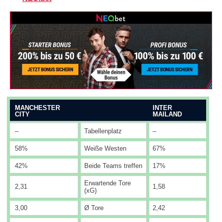
MANCHESTER
INTER
CITY
MAILAND
–
Tabellenplatz
–
58%
Weiße Westen
67%
42%
Beide Teams treffen
17%
Erwartende Tore
2,31
1,58
(xG)
3,00
Ø Tore
2,42