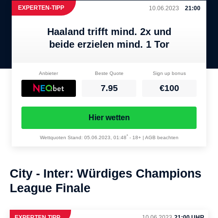
EXPERTEN-TIPP
10.06.2023
21:00
Haaland trifft mind. 2x und
beide erzielen mind. 1 Tor
Anbieter
Beste Quote
Sign up bonus
7.95
€100
Hier wetten
*
Wettquoten Stand: 05.06.2023, 01:48
-
18+ | AGB beachten
City - Inter: Würdiges Champions
League Finale
EXPERTEN TIPP
10.06.2023
21:00 UHR