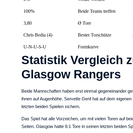
100%
Beide Teams treffen
3,80
Ø Tore
Chris Bedia (4)
Bester Torschütze
U-N-U-S-U
Formkurve
Statistik Vergleich
Glasgow Rangers
Beide Mannschaften haben erst einmal gegeneinander gespi
ihnen auf Augenhöhe. Servette Genf hat auf dem eigenen P
letzten beiden Spielen sichern.
Das Spiel hat alle Vorzeichen, um mit vielen Toren auf be
Seiten. Glasgow hatte 6:1 Tore in seinen letzten beiden Sp