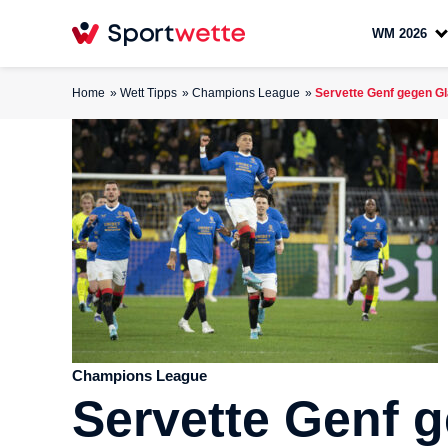
WM 2026
Home
Wett Tipps
Champions League
Servette Genf gegen G
Champions League
Servette Genf 