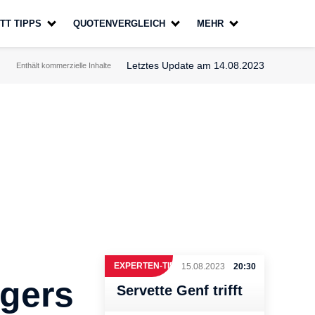
TT TIPPS
QUOTENVERGLEICH
MEHR
Letztes Update am 14.08.2023
Enthält kommerzielle Inhalte
EXPERTEN-TIPP
15.08.2023
20:30
gers
Servette Genf trifft