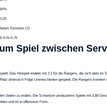
60%
3,20
James Tavernier (3)
S-S-N-U-N
 zum Spiel zwischen Ser
elt. Das Hinspiel endete mit 2:1 für die Rangers, die sich aber im 
latz dreimal in Folge Unentschieden gespielt. Die Rangers konnten s
iden Seiten zu enden. Die Schweizer produzieren Spiele mit 3,80 Ges
ielen und ist in offensiver Form.