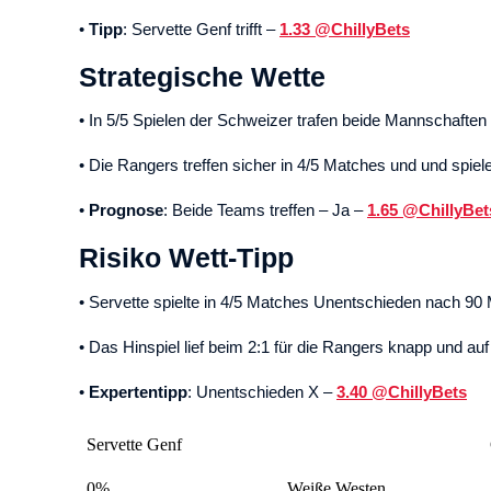
•
Tipp
: Servette Genf trifft –
1.33 @ChillyBets
Strategische Wette
• In 5/5 Spielen der Schweizer trafen beide Mannschaften 
• Die Rangers treffen sicher in 4/5 Matches und und spiele
•
Prognose
: Beide Teams treffen – Ja –
1.65 @ChillyBet
Risiko Wett-Tipp
• Servette spielte in 4/5 Matches Unentschieden nach 90
• Das Hinspiel lief beim 2:1 für die Rangers knapp und au
•
Expertentipp
: Unentschieden X –
3.40 @ChillyBets
Servette Genf
0%
Weiße Westen