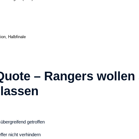
on, Halbfinale
uote – Rangers wollen 
lassen
sübergreifend getroffen
fer nicht verhindern