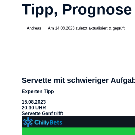
Tipp, Prognose
Andreas
Am 14.08.2023 zuletzt aktualisiert & geprüft
Servette mit schwieriger Aufga
Experten Tipp
15.08.2023
20:30 UHR
Servette Genf trifft