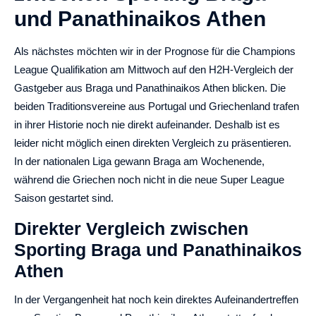
und Panathinaikos Athen
Als nächstes möchten wir in der Prognose für die Champions
League Qualifikation am Mittwoch auf den H2H-Vergleich der
Gastgeber aus Braga und Panathinaikos Athen blicken. Die
beiden Traditionsvereine aus Portugal und Griechenland trafen
in ihrer Historie noch nie direkt aufeinander. Deshalb ist es
leider nicht möglich einen direkten Vergleich zu präsentieren.
In der nationalen Liga gewann Braga am Wochenende,
während die Griechen noch nicht in die neue Super League
Saison gestartet sind.
Direkter Vergleich zwischen
Sporting Braga und Panathinaikos
Athen
In der Vergangenheit hat noch kein direktes Aufeinandertreffen