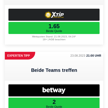
1.65
Beste Quote
Wettquoten Stand: 21.08.2023, 04:24*
18+ | AGB beachten
EXPERTEN TIPP
23.08.2023
21:00 UHR
Beide Teams treffen
2
Beste Quote