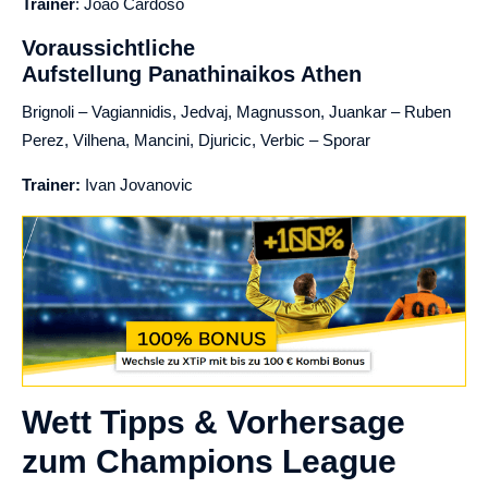
Trainer
: Joao Cardoso
Voraussichtliche
Aufstellung
Panathinaikos Athen
Brignoli – Vagiannidis, Jedvaj, Magnusson, Juankar – Ruben
Perez, Vilhena, Mancini, Djuricic, Verbic – Sporar
Trainer:
Ivan Jovanovic
Wett Tipps & Vorhersage
zum Champions League