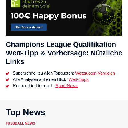
Champions League Qualifikation
Wett-Tipp & Vorhersage: Nützliche
Links
Superschnell zu allen Topquoten:
Wettquoten-Vergleich
Alle Analysen auf einen Blick:
Wett-Tipps
Recherchiert für euch:
Sport-News
Top News
FUSSBALL NEWS