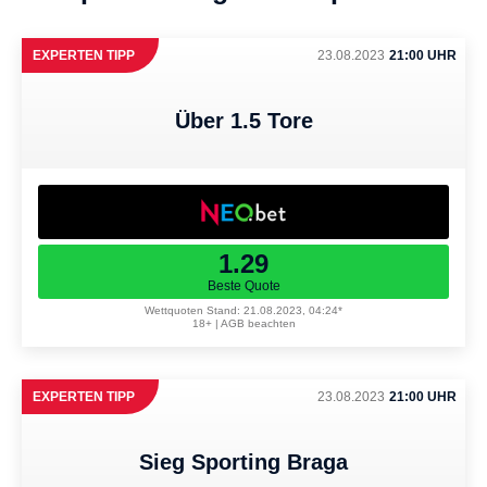
EXPERTEN TIPP
23.08.2023
21:00 UHR
Über 1.5 Tore
1.29
Beste Quote
Wettquoten Stand: 21.08.2023, 04:24*
18+ | AGB beachten
EXPERTEN TIPP
23.08.2023
21:00 UHR
Sieg Sporting Braga