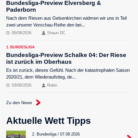
Bundesliga-Preview Elversberg &
Paderborn
Nach dem Riesen aus Gelsenkirchen widmen wir uns in Teil
zwei unserer Vorschau-Reihe den bei...
05/08/2026
Shaun DC
1. BUNDESLIGA
Bundesliga-Preview Schalke 04: Der Riese
ist zurück im Oberhaus
Es ist zurück, dieses Gefühl. Nach der katastrophalen Saison
2020/21, dem Wiederaufstieg, de...
03/08/2026
Robin
Zu den News
Aktuelle Wett Tipps
2. Bundesliga / 07.08.2026