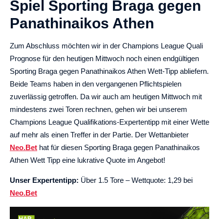
Spiel Sporting Braga gegen
Panathinaikos Athen
Zum Abschluss möchten wir in der Champions League Quali
Prognose für den heutigen Mittwoch noch einen endgültigen
Sporting Braga gegen Panathinaikos Athen Wett-Tipp abliefern.
Beide Teams haben in den vergangenen Pflichtspielen
zuverlässig getroffen. Da wir auch am heutigen Mittwoch mit
mindestens zwei Toren rechnen, gehen wir bei unserem
Champions League Qualifikations-Expertentipp mit einer Wette
auf mehr als einen Treffer in der Partie. Der Wettanbieter
Neo.Bet
hat für diesen Sporting Braga gegen Panathinaikos
Athen Wett Tipp eine lukrative Quote im Angebot!
Unser Expertentipp:
Über 1.5 Tore – Wettquote: 1,29 bei
Neo.Bet