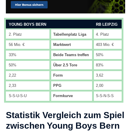
YOUNG BOYS BERN
RB LEIPZIG
2. Platz
Tabellenplatz Liga
4. Platz
56 Mio. €
Marktwert
403 Mio. €
33%
Beide Teams treffen
50%
50%
Über 2.5 Tore
83%
2,22
Form
3,62
2,33
PPG
2,00
S-S-U-S-U
Formkurve
S-S-N-S-S
Statistik Vergleich zum Spiel
zwischen Young Boys Bern