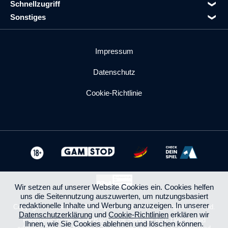
Schnellzugriff
Sonstiges
Impressum
Datenschutz
Cookie-Richtlinie
Wir setzen auf unserer Website Cookies ein. Cookies helfen
uns die Seitennutzung auszuwerten, um nutzungsbasiert
redaktionelle Inhalte und Werbung anzuzeigen. In unserer
Copyright © 2026 SilverBay Digital Services N.V. All rights reserved.
Datenschutzerklärung
und
Cookie-Richtlinien
erklären wir
Registered name: SilverBay Digital Services N.V. | Registered
Ihnen, wie Sie Cookies ablehnen und löschen können.