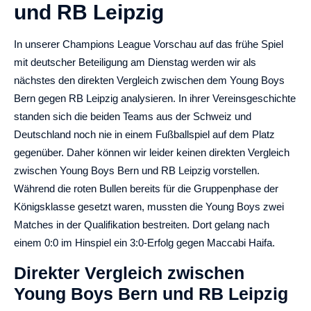
und RB Leipzig
In unserer Champions League Vorschau auf das frühe Spiel
mit deutscher Beteiligung am Dienstag werden wir als
nächstes den direkten Vergleich zwischen dem Young Boys
Bern gegen RB Leipzig analysieren. In ihrer Vereinsgeschichte
standen sich die beiden Teams aus der Schweiz und
Deutschland noch nie in einem Fußballspiel auf dem Platz
gegenüber. Daher können wir leider keinen direkten Vergleich
zwischen Young Boys Bern und RB Leipzig vorstellen.
Während die roten Bullen bereits für die Gruppenphase der
Königsklasse gesetzt waren, mussten die Young Boys zwei
Matches in der Qualifikation bestreiten. Dort gelang nach
einem 0:0 im Hinspiel ein 3:0-Erfolg gegen Maccabi Haifa.
Direkter Vergleich zwischen
Young Boys Bern und RB Leipzig