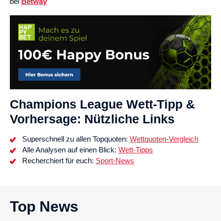
bei
Betway
Champions League Wett-Tipp &
Vorhersage: Nützliche Links
Superschnell zu allen Topquoten:
Wettquoten-Vergleich
Alle Analysen auf einen Blick:
Wett-Tipps
Recherchiert für euch:
Sport-News
Top News