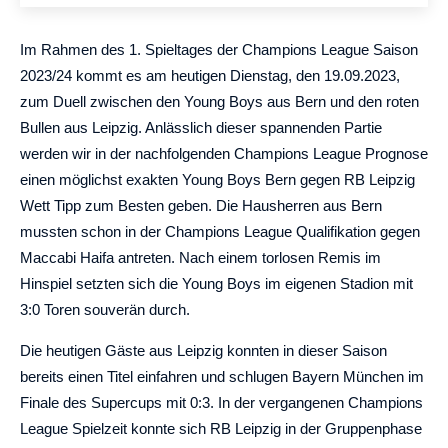
Im Rahmen des 1. Spieltages der Champions League Saison
2023/24 kommt es am heutigen Dienstag, den 19.09.2023,
zum Duell zwischen den Young Boys aus Bern und den roten
Bullen aus Leipzig. Anlässlich dieser spannenden Partie
werden wir in der nachfolgenden Champions League Prognose
einen möglichst exakten Young Boys Bern gegen RB Leipzig
Wett Tipp zum Besten geben. Die Hausherren aus Bern
mussten schon in der Champions League Qualifikation gegen
Maccabi Haifa antreten. Nach einem torlosen Remis im
Hinspiel setzten sich die Young Boys im eigenen Stadion mit
3:0 Toren souverän durch.
Die heutigen Gäste aus Leipzig konnten in dieser Saison
bereits einen Titel einfahren und schlugen Bayern München im
Finale des Supercups mit 0:3. In der vergangenen Champions
League Spielzeit konnte sich RB Leipzig in der Gruppenphase