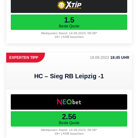
1.5
Beste Quote
Wettquoten Stand: 14.09.2023, 08:38*
18+ | AGB beachten
EXPERTEN TIPP
19.09.2023
18:45 UHR
HC – Sieg RB Leipzig -1
2.56
Beste Quote
Wettquoten Stand: 14.09.2023, 08:38*
18+ | AGB beachten