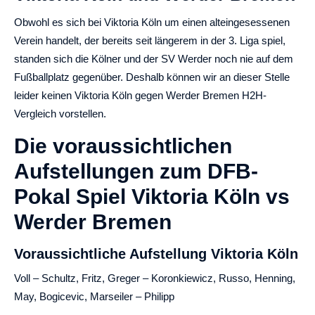
Obwohl es sich bei Viktoria Köln um einen alteingesessenen
Verein handelt, der bereits seit längerem in der 3. Liga spiel,
standen sich die Kölner und der SV Werder noch nie auf dem
Fußballplatz gegenüber. Deshalb können wir an dieser Stelle
leider keinen Viktoria Köln gegen Werder Bremen H2H-
Vergleich vorstellen.
Die voraussichtlichen
Aufstellungen zum DFB-
Pokal Spiel Viktoria Köln vs
Werder Bremen
Voraussichtliche Aufstellung Viktoria Köln
Voll – Schultz, Fritz, Greger – Koronkiewicz, Russo, Henning,
May, Bogicevic, Marseiler – Philipp