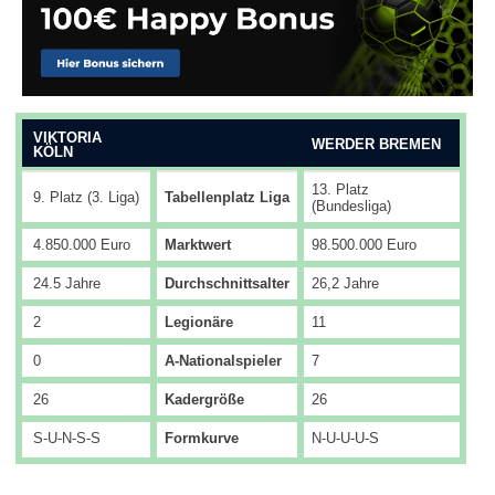
VIKTORIA
WERDER BREMEN
KÖLN
13. Platz
9. Platz (3. Liga)
Tabellenplatz Liga
(Bundesliga)
4.850.000 Euro
Marktwert
98.500.000 Euro
24.5 Jahre
Durchschnittsalter
26,2 Jahre
2
Legionäre
11
0
A-Nationalspieler
7
26
Kadergröße
26
S-U-N-S-S
Formkurve
N-U-U-U-S