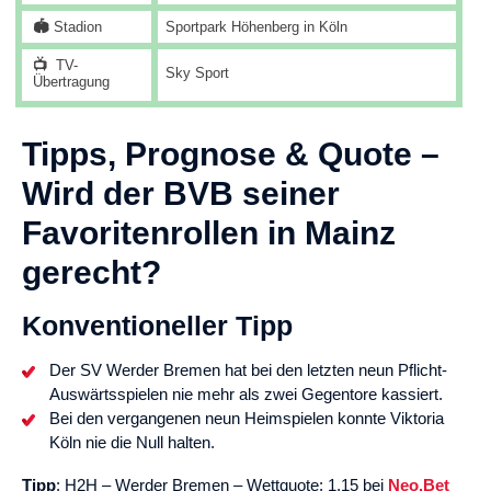
🏟️
Stadion
Sportpark Höhenberg in Köln
📺
TV-
Sky Sport
Übertragung
Tipps, Prognose & Quote –
Wird der BVB seiner
Favoritenrollen in Mainz
gerecht?
Konventioneller
Tipp
Der SV Werder Bremen hat bei den letzten neun Pflicht-
Auswärtsspielen nie mehr als zwei Gegentore kassiert.
Bei den vergangenen neun Heimspielen konnte Viktoria
Köln nie die Null halten.
Tipp
: H2H – Werder Bremen – Wettquote: 1,15 bei
Neo.Bet