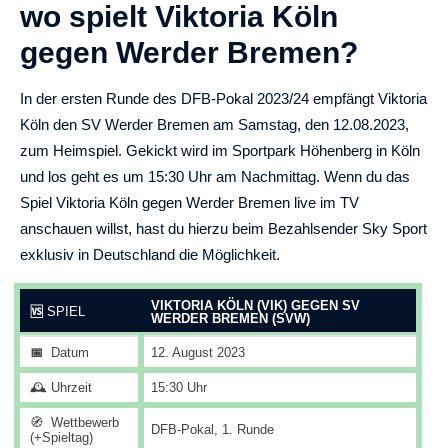
wo spielt Viktoria Köln
gegen Werder Bremen?
In der ersten Runde des DFB-Pokal 2023/24 empfängt Viktoria
Köln den SV Werder Bremen am Samstag, den 12.08.2023,
zum Heimspiel. Gekickt wird im Sportpark Höhenberg in Köln
und los geht es um 15:30 Uhr am Nachmittag. Wenn du das
Spiel Viktoria Köln gegen Werder Bremen live im TV
anschauen willst, hast du hierzu beim Bezahlsender Sky Sport
exklusiv in Deutschland die Möglichkeit.
VIKTORIA KÖLN (VIK) GEGEN SV
🆚
SPIEL
WERDER BREMEN (SVW)
📅
Datum
12. August 2023
🕰️ Uhrzeit
15:30 Uhr
🧭
Wettbewerb
DFB-Pokal, 1. Runde
(+Spieltag)