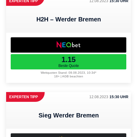
EXPERTEN TIPP
12.08.2023
15:30 UHR
H2H – Werder Bremen
1.15
Beste Quote
Wettquoten Stand: 09.08.2023, 10:34*
18+ | AGB beachten
EXPERTEN TIPP
12.08.2023
15:30 UHR
Sieg Werder Bremen