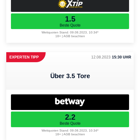
1.5
Beste Quote
Wettquoten Stand: 09.08.2023, 10:34*
18+ | AGB beachten
EXPERTEN TIPP
12.08.2023
15:30 UHR
Über 3.5 Tore
2.2
Beste Quote
Wettquoten Stand: 09.08.2023, 10:34*
18+ | AGB beachten