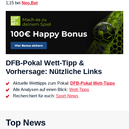
1,15 bei
Neo.Bet
DFB-Pokal Wett-Tipp &
Vorhersage: Nützliche Links
Aktuelle Wetttipps zum Pokal:
DFB-Pokal Wett-Tipps
Alle Analysen auf einen Blick:
Wett-Tipps
Recherchiert für euch:
Sport-News
Top News