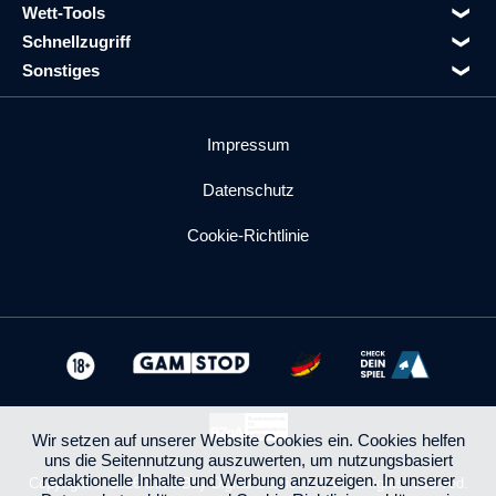
Wett-Tools
Schnellzugriff
Sonstiges
Impressum
Datenschutz
Cookie-Richtlinie
Wir setzen auf unserer Website Cookies ein. Cookies helfen
uns die Seitennutzung auszuwerten, um nutzungsbasiert
redaktionelle Inhalte und Werbung anzuzeigen. In unserer
Copyright © 2026 SilverBay Digital Services N.V. All rights reserved.