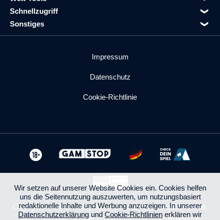
Schnellzugriff
Sonstiges
Impressum
Datenschutz
Cookie-Richtlinie
Wir setzen auf unserer Website Cookies ein. Cookies helfen
uns die Seitennutzung auszuwerten, um nutzungsbasiert
redaktionelle Inhalte und Werbung anzuzeigen. In unserer
Copyright © 2026 SilverBay Digital Services N.V. All rights reserved.
Datenschutzerklärung
und
Cookie-Richtlinien
erklären wir
Registered name: SilverBay Digital Services N.V. | Registered