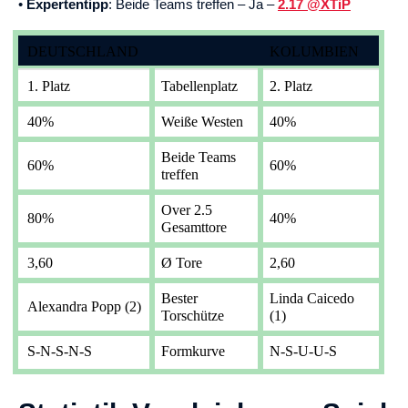
•
Expertentipp
: Beide Teams treffen – Ja –
2.17 @XTiP
DEUTSCHLAND
KOLUMBIEN
1. Platz
Tabellenplatz
2. Platz
40%
Weiße Westen
40%
Beide Teams
60%
60%
treffen
Over 2.5
80%
40%
Gesamttore
3,60
Ø Tore
2,60
Bester
Linda Caicedo
Alexandra Popp (2)
Torschütze
(1)
S-N-S-N-S
Formkurve
N-S-U-U-S