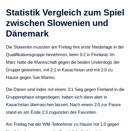
Statistik Vergleich zum Spiel
zwischen Slowenien und
Dänemark
Die Slowenen mussten am Freitag ihre erste Niederlage in der
Qualifikationsgruppe hinnehmen, beim 0:2 in Finnland. Im
März hatte die Mannschaft gegen die beiden Underdogs der
Gruppe gewonnen, mit 2:1 in Kasachstan und mit 2:0 zu
Hause gegen San Marino.
Die Dänen sind indes mit einem 3:1 Sieg gegen Finnland in die
Gruppenphase eingestiegen, haben sich dann aber in
Kasachstan überraschen lassen. Nach einem 2:0 zur Pause
stand es am Ende 2:3 zugunsten des Favoriten.
Am Freitag hat der WM-Teilnehmer zu Hause mit 1:0 gegen