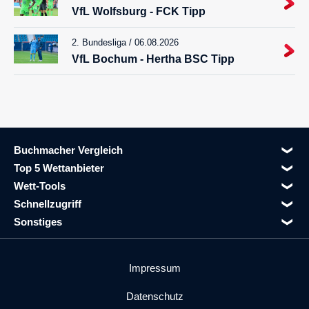
VfL Wolfsburg - FCK Tipp
2. Bundesliga / 06.08.2026
VfL Bochum - Hertha BSC Tipp
Buchmacher Vergleich
Top 5 Wettanbieter
Wett-Tools
Schnellzugriff
Sonstiges
Impressum
Datenschutz