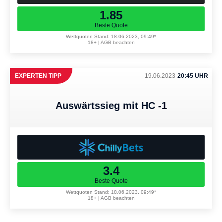
1.85
Beste Quote
Wettquoten Stand: 18.06.2023, 09:49*
18+ | AGB beachten
EXPERTEN TIPP
19.06.2023
20:45 UHR
Auswärtssieg mit HC -1
3.4
Beste Quote
Wettquoten Stand: 18.06.2023, 09:49*
18+ | AGB beachten