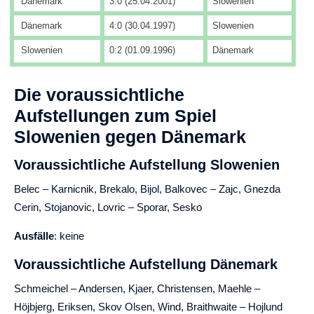
Dänemark
3:0 (25.04.2001)
Slowenien
Dänemark
4:0 (30.04.1997)
Slowenien
Slowenien
0:2 (01.09.1996)
Dänemark
Die voraussichtliche
Aufstellungen zum Spiel
Slowenien gegen Dänemark
Voraussichtliche Aufstellung Slowenien
Belec – Karnicnik, Brekalo, Bijol, Balkovec – Zajc, Gnezda
Cerin, Stojanovic, Lovric – Sporar, Sesko
Ausfälle
: keine
Voraussichtliche Aufstellung Dänemark
Schmeichel – Andersen, Kjaer, Christensen, Maehle –
Höjbjerg, Eriksen, Skov Olsen, Wind, Braithwaite – Hojlund