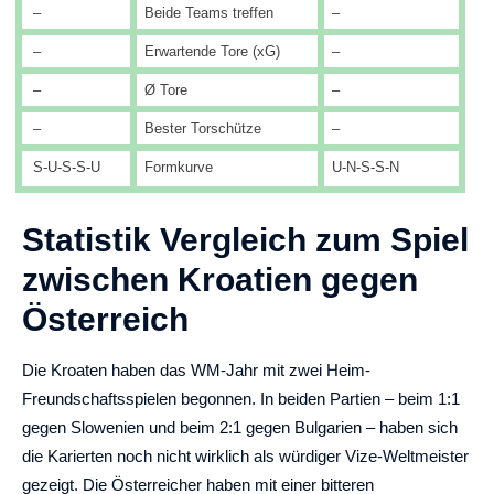
–
Beide Teams treffen
–
–
Erwartende Tore (xG)
–
–
Ø Tore
–
–
Bester Torschütze
–
S-U-S-S-U
Formkurve
U-N-S-S-N
Statistik Vergleich zum Spiel
zwischen Kroatien gegen
Österreich
Die Kroaten haben das WM-Jahr mit zwei Heim-
Freundschaftsspielen begonnen. In beiden Partien – beim 1:1
gegen Slowenien und beim 2:1 gegen Bulgarien – haben sich
die Karierten noch nicht wirklich als würdiger Vize-Weltmeister
gezeigt. Die Österreicher haben mit einer bitteren