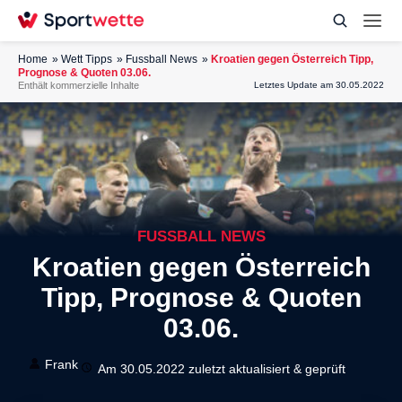
Home
Wett Tipps
Fussball News
Kroatien gegen Österreich Tipp,
Prognose & Quoten 03.06.
Enthält kommerzielle Inhalte
Letztes Update am 30.05.2022
FUSSBALL NEWS
Kroatien gegen Österreich
Tipp, Prognose & Quoten
03.06.
Frank
Am 30.05.2022 zuletzt aktualisiert & geprüft