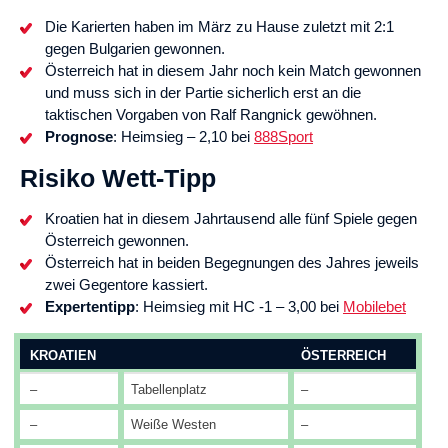
Die Karierten haben im März zu Hause zuletzt mit 2:1
gegen Bulgarien gewonnen.
Österreich hat in diesem Jahr noch kein Match gewonnen
und muss sich in der Partie sicherlich erst an die
taktischen Vorgaben von Ralf Rangnick gewöhnen.
Prognose
: Heimsieg – 2,10 bei
888Sport
Risiko Wett-Tipp
Kroatien hat in diesem Jahrtausend alle fünf Spiele gegen
Österreich gewonnen.
Österreich hat in beiden Begegnungen des Jahres jeweils
zwei Gegentore kassiert.
Expertentipp
: Heimsieg mit HC -1 – 3,00 bei
Mobilebet
KROATIEN
ÖSTERREICH
–
Tabellenplatz
–
–
Weiße Westen
–