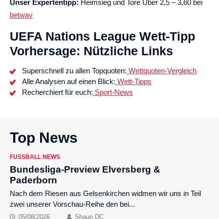
Unser Expertentipp:
Heimsieg und Tore Über 2,5 – 3,60 bei
betway
UEFA Nations League Wett-Tipp
Vorhersage: Nützliche Links
Superschnell zu allen Topquoten:
Wettquoten-Vergleich
Alle Analysen auf einen Blick:
Wett-Tipps
Recherchiert für euch:
Sport-News
Top News
FUSSBALL NEWS
Bundesliga-Preview Elversberg &
Paderborn
Nach dem Riesen aus Gelsenkirchen widmen wir uns in Teil
zwei unserer Vorschau-Reihe den bei...
05/08/2026
Shaun DC