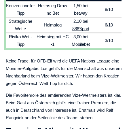
Konventioneller
Heimsieg Draw
1,50 bei
8/10
Tipp
no Bet
betway
Strategische
2,10 bei
Heimsieg
6/10
Wette
888Sport
Risiko Wett-
Heimsieg mit HC
3,00 bei
3/10
Tipp
-1
Mobilebet
Keine Frage, für ÖFB-Elf wird die UEFA Nations League eine
Monster-Aufgabe. Los geht’s für die Mannschaft aus unserem
Nachbarland beim Vize-Weltmeister. Wir haben den Kroatien
gegen Österreich Wett Tipp für dich.
Die Favoritenrolle des amtierenden Vize-Weltmeisters ist klar.
Beim Gast aus Österreich gibt´s eine Trainer-Premiere, die
auch in Deutschland von Interesse ist. Erstmals wird Ralf
Rangnick an der Seitenlinie des Teams stehen.