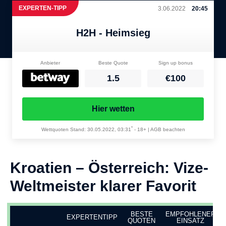
EXPERTEN-TIPP
3.06.2022
20:45
H2H - Heimsieg
Anbieter
Beste Quote
Sign up bonus
1.5
€100
Hier wetten
*
Wettquoten Stand: 30.05.2022, 03:31
-
18+ | AGB beachten
Kroatien – Österreich: Vize-
Weltmeister klarer Favorit
BESTE
EMPFOHLENER
EXPERTENTIPP
QUOTEN
EINSATZ