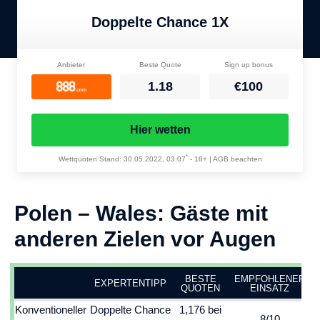
Doppelte Chance 1X
Anbieter
Beste Quote
Sign up bonus
1.18
€100
Hier wetten
*
Wettquoten Stand: 30.05.2022, 03:07
-
18+ | AGB beachten
Polen – Wales: Gäste mit
anderen Zielen vor Augen
BESTE
EMPFOHLENER
EXPERTENTIPP
QUOTEN
EINSATZ
Konventioneller
Doppelte Chance
1,176 bei
8/10