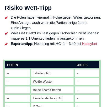
Risiko Wett-Tipp
Die Polen haben viermal in Folge gegen Wales gewonnen.
Eine Ansage, auch wenn die Partien einige Jahre
zurückliegen.
Wales ist zuletzt im Test gegen Tschechien nicht über ein
mageres 1:1 Unentschieden hinausgekommen.
Expertentipp
: Heimsieg mit HC -1 – 3,40 bei
Happybet
POLEN
WALES
–
Tabellenplatz
–
–
Weiße Westen
–
–
Beide Teams treffen
–
–
Erwartende Tore (xG)
–
–
Ø Tore
–