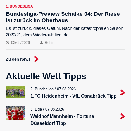
1. BUNDESLIGA
Bundesliga-Preview Schalke 04: Der Riese
ist zurück im Oberhaus
Es ist zurück, dieses Gefühl. Nach der katastrophalen Saison
2020/21, dem Wiederaufstieg, de...
03/08/2026
Robin
Zu den News
Aktuelle Wett Tipps
2. Bundesliga / 07.08.2026
1.FC Heidenheim - VfL Osnabrück Tipp
3. Liga / 07.08.2026
Waldhof Mannheim - Fortuna
Düsseldorf Tipp