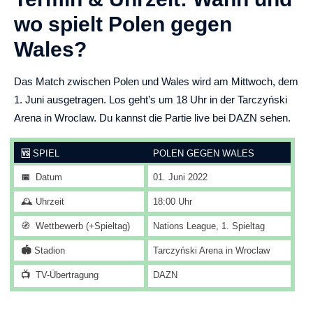
wo spielt Polen gegen
Wales?
Das Match zwischen Polen und Wales wird am Mittwoch, dem
1. Juni ausgetragen. Los geht’s um 18 Uhr in der Tarczyński
Arena in Wroclaw. Du kannst die Partie live bei DAZN sehen.
🆚
SPIEL
POLEN GEGEN WALES
📅
Datum
01. Juni 2022
🕰️ Uhrzeit
18:00 Uhr
🧭
Wettbewerb (+Spieltag)
Nations League, 1. Spieltag
🏟️
Stadion
Tarczyński Arena in Wroclaw
📺
TV-Übertragung
DAZN