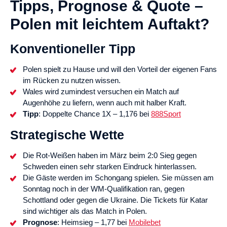
Tipps, Prognose & Quote –
Polen mit leichtem Auftakt?
Konventioneller Tipp
Polen spielt zu Hause und will den Vorteil der eigenen Fans
im Rücken zu nutzen wissen.
Wales wird zumindest versuchen ein Match auf
Augenhöhe zu liefern, wenn auch mit halber Kraft.
Tipp
: Doppelte Chance 1X – 1,176 bei
888Sport
Strategische Wette
Die Rot-Weißen haben im März beim 2:0 Sieg gegen
Schweden einen sehr starken Eindruck hinterlassen.
Die Gäste werden im Schongang spielen. Sie müssen am
Sonntag noch in der WM-Qualifikation ran, gegen
Schottland oder gegen die Ukraine. Die Tickets für Katar
sind wichtiger als das Match in Polen.
Prognose
: Heimsieg – 1,77 bei
Mobilebet