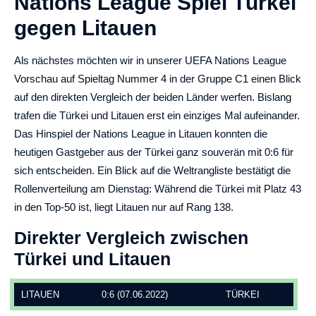
Nations League Spiel Türkei
gegen Litauen
Als nächstes möchten wir in unserer UEFA Nations League
Vorschau auf Spieltag Nummer 4 in der Gruppe C1 einen Blick
auf den direkten Vergleich der beiden Länder werfen. Bislang
trafen die Türkei und Litauen erst ein einziges Mal aufeinander.
Das Hinspiel der Nations League in Litauen konnten die
heutigen Gastgeber aus der Türkei ganz souverän mit 0:6 für
sich entscheiden. Ein Blick auf die Weltrangliste bestätigt die
Rollenverteilung am Dienstag: Während die Türkei mit Platz 43
in den Top-50 ist, liegt Litauen nur auf Rang 138.
Direkter Vergleich zwischen
Türkei und Litauen
LITAUEN
0:6 (07.06.2022
)
TÜRKEI