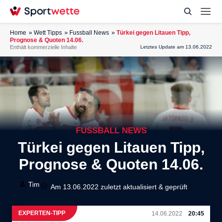
Home
Wett Tipps
Fussball News
Türkei gegen Litauen Tipp,
Prognose & Quoten 14.06.
Enthält kommerzielle Inhalte
Letztes Update am 13.06.2022
FUSSBALL NEWS
Türkei gegen Litauen Tipp,
Prognose & Quoten 14.06.
Tim
Am 13.06.2022 zuletzt aktualisiert & geprüft
EXPERTEN-TIPP
14.06.2022
20:45