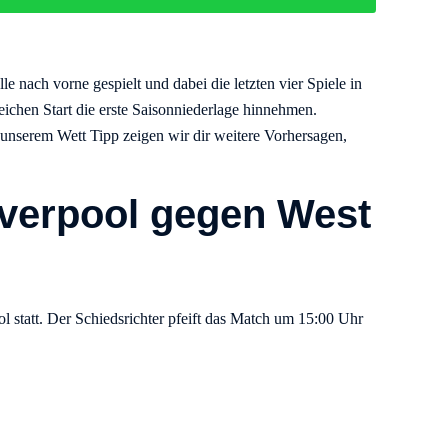
nach vorne gespielt und dabei die letzten vier Spiele in
ichen Start die erste Saisonniederlage hinnehmen.
 unserem Wett Tipp zeigen wir dir weitere Vorhersagen,
iverpool gegen West
statt. Der Schiedsrichter pfeift das Match um 15:00 Uhr