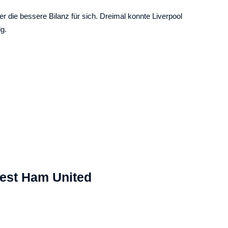
er die bessere Bilanz für sich. Dreimal konnte Liverpool
g.
West Ham United