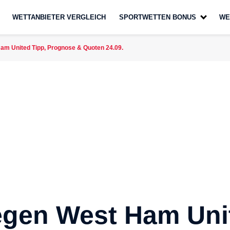
WETTANBIETER VERGLEICH
SPORTWETTEN BONUS
WE
am United Tipp, Prognose & Quoten 24.09.
egen West Ham Uni