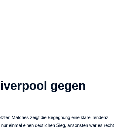
Liverpool gegen
n letzten Matches zeigt die Begegnung eine klare Tendenz
r nur einmal einen deutlichen Sieg, ansonsten war es recht