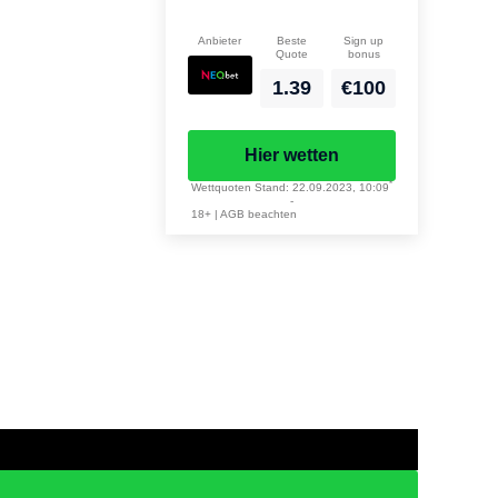
Anbieter
Beste
Sign up
Quote
bonus
1.39
€100
Hier wetten
*
Wettquoten Stand: 22.09.2023, 10:09
-
18+ | AGB beachten