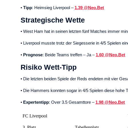
•
Tipp
: Heimsieg Liverpool –
1.39 @Neo.Bet
Strategische Wette
• West Ham hat in seinen letzten fünf Matches immer mind
• Liverpool musste trotz der Siegesserie in 4/5 Spielen e
•
Prognose
: Beide Teams treffen – Ja –
1.60 @Neo.Bet
Risiko Wett-Tipp
• Die letzten beiden Spiele der Reds endeten mit vier Ge
• Die Hammers konnten sogar in 4/5 Spielen diese hohe 
•
Expertentipp
: Over 3.5 Gesamttore –
1.98 @Neo.Bet
FC Liverpool
3. Platz
Tabellenplatz