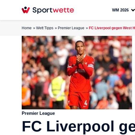
WM 2026
Home
Wett Tipps
Premier League
FC Liverpool gegen West H
Premier League
FC Liverpool g