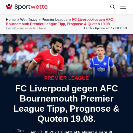
Home
Wett Tipps
Premier League
FC Liverpool gegen AFC
Bournemouth Premier League Tipp, Prognose & Quoten 19.08.
Enthält kommerzielle Inhalte
Letztes Update am 17.08.2023
PREMIER LEAGUE
FC Liverpool gegen AFC
Bournemouth Premier
League Tipp, Prognose &
Quoten 19.08.
Tim
Am 17.08.2023 zuletzt aktualisiert & geprüft