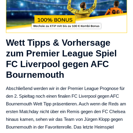
Wett Tipps & Vorhersage
zum Premier League Spiel
FC Liverpool gegen AFC
Bournemouth
Abschließend werden wir in der Premier League Prognose für
den 2. Spieltag noch einen finalen FC Liverpool gegen AFC
Bournemouth Wett Tipp präsentieren. Auch wenn die Reds am
ersten Matchday nicht über ein Remis gegen den FC Chelsea
hinaus kamen, sehen wir das Team von Jürgen Klopp gegen
Bournemouth in der Favoritenrolle. Das letzte Heimspiel