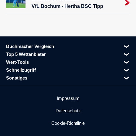
VfL Bochum - Hertha BSC Tipp
Buchmacher Vergleich
Top 5 Wettanbieter
Wett-Tools
Schnellzugriff
Sonstiges
Impressum
Datenschutz
Cookie-Richtlinie