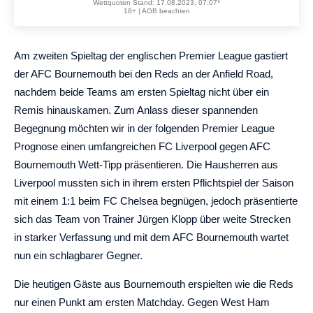
Wettquoten Stand: 17.08.2023, 07:07*
18+ | AGB beachten
Am zweiten Spieltag der englischen Premier League gastiert
der AFC Bournemouth bei den Reds an der Anfield Road,
nachdem beide Teams am ersten Spieltag nicht über ein
Remis hinauskamen. Zum Anlass dieser spannenden
Begegnung möchten wir in der folgenden Premier League
Prognose einen umfangreichen FC Liverpool gegen AFC
Bournemouth Wett-Tipp präsentieren. Die Hausherren aus
Liverpool mussten sich in ihrem ersten Pflichtspiel der Saison
mit einem 1:1 beim FC Chelsea begnügen, jedoch präsentierte
sich das Team von Trainer Jürgen Klopp über weite Strecken
in starker Verfassung und mit dem AFC Bournemouth wartet
nun ein schlagbarer Gegner.
Die heutigen Gäste aus Bournemouth erspielten wie die Reds
nur einen Punkt am ersten Matchday. Gegen West Ham