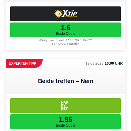
1.6
Beste Quote
Wettquoten Stand: 17.08.2023, 07:07*
18+ | AGB beachten
EXPERTEN TIPP
19.08.2023
16:00 UHR
Beide treffen – Nein
1.95
Beste Quote