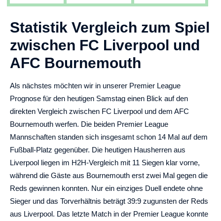
Statistik Vergleich zum Spiel
zwischen FC Liverpool und
AFC Bournemouth
Als nächstes möchten wir in unserer Premier League
Prognose für den heutigen Samstag einen Blick auf den
direkten Vergleich zwischen FC Liverpool und dem AFC
Bournemouth werfen. Die beiden Premier League
Mannschaften standen sich insgesamt schon 14 Mal auf dem
Fußball-Platz gegenüber. Die heutigen Hausherren aus
Liverpool liegen im H2H-Vergleich mit 11 Siegen klar vorne,
während die Gäste aus Bournemouth erst zwei Mal gegen die
Reds gewinnen konnten. Nur ein einziges Duell endete ohne
Sieger und das Torverhältnis beträgt 39:9 zugunsten der Reds
aus Liverpool. Das letzte Match in der Premier League konnte