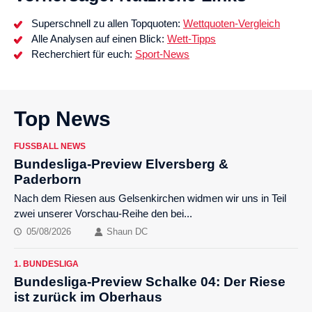
Superschnell zu allen Topquoten:
Wettquoten-Vergleich
Alle Analysen auf einen Blick:
Wett-Tipps
Recherchiert für euch:
Sport-News
Top News
FUSSBALL NEWS
Bundesliga-Preview Elversberg &
Paderborn
Nach dem Riesen aus Gelsenkirchen widmen wir uns in Teil
zwei unserer Vorschau-Reihe den bei...
05/08/2026
Shaun DC
1. BUNDESLIGA
Bundesliga-Preview Schalke 04: Der Riese
ist zurück im Oberhaus