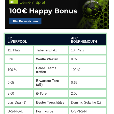
FC
AFC
LIVERPOOL
BOURNEMOUTH
11. Platz
Tabellenplatz
13. Platz
0 %
Weiße Westen
0 %
Beide Teams
100 %
100 %
treffen
Erwartete Tore
0,05
0,66
(xG)
2,00
Ø Tore
2,00
Luis Diaz (1)
Bester Torschütze
Dominic Solanke (1)
U-S-N-S-U
Formkurve
U-S-N-S-N