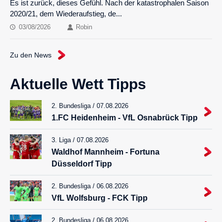
Es ist zurück, dieses Gefühl. Nach der katastrophalen Saison
2020/21, dem Wiederaufstieg, de...
03/08/2026
Robin
Zu den News
Aktuelle Wett Tipps
2. Bundesliga / 07.08.2026
1.FC Heidenheim - VfL Osnabrück Tipp
3. Liga / 07.08.2026
Waldhof Mannheim - Fortuna
Düsseldorf Tipp
2. Bundesliga / 06.08.2026
VfL Wolfsburg - FCK Tipp
2. Bundesliga / 06.08.2026